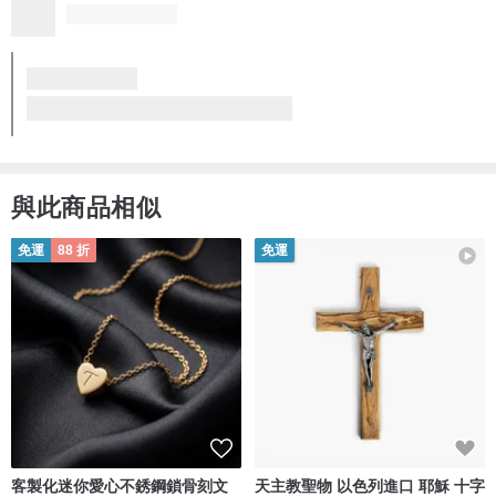
純凈優雅
【柔軟而富有肌理，讓穿著者更貼近自然的呼吸節奏】
寬松版型
腰間系帶自由調節
使整體更顯輕盈靈動
與此商品相似
可松弛可收腰
賦予夏日自由灑脫氣息
免運
88 折
免運
【兩個身型版本選擇，考究的比例巧妙修飾身型】
一針一線
皆為匠心
細膩立體
賦予裙身別致的生命力
彷佛置身靜謐雨林
：）
客製化迷你愛心不銹鋼鎖骨刻文
天主教聖物 以色列進口 耶穌 十字