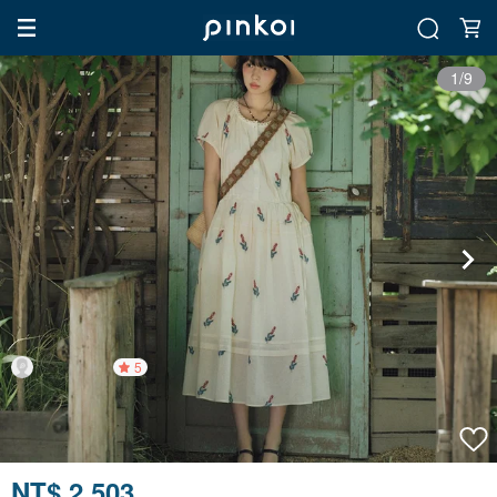
1/9
5
NT$ 2,503