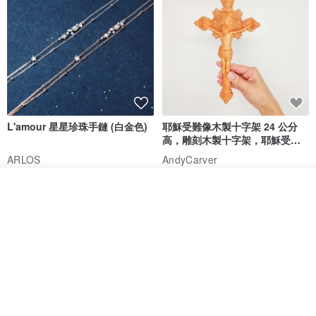
腰圍：60cm
臀圍：87cm
試穿：S碼
● 試穿效果
A:
L'amour 星星珍珠手鏈 (白金色)
耶穌受難像木製十字架 24 公分
身高：160cm
高，雕刻木製十字架，耶穌受難
體重：53kg
像天主教十字架
ARLOS
AndyCarver
肩寬：39cm
NT$ 4,641
NT$ 6,630
NT$ 1,560
我要排隊
三圍：87/68/90cm
加入收藏
了解品牌
免運
7 折
試穿尺寸：常規款S
上身效果：寬鬆，裙長合適
B:
身高：156cm
體重：45kg