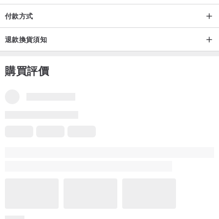
品質上乘的全棉面料
付款方式
柔軟舒適、細膩干爽的手感
親膚不黏膩
退款換貨須知
透氣性能優越
穿著舒適度高
購買評價
輕透的米色底布上分布著精致的麥穗花繡花
細膩的線條繡線
純粹的植物花色
充斥著浪漫法式田園風情
● 關於作品
【以自然界的靜謐力量為靈感，將浪漫定格】
清透的棉布底
輔以植物系文藝繡花
領口一點棉質花邊
法式文藝氣質