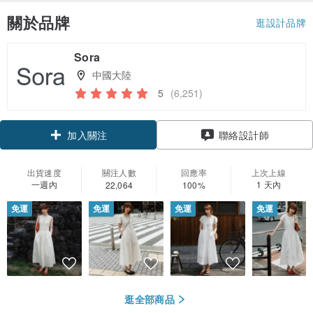
關於品牌
逛設計品牌
Sora
中國大陸
5
(6,251)
領優惠券
加入關注
聯絡設計師
出貨速度
關注人數
回應率
上次上線
一週內
1 天內
22,064
100%
免運
免運
免運
免運
逛全部商品