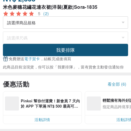
米色麥穗花繡花連衣裙|洋裝|夏款|Sora-1835
5
(2)
我要排隊
免費贈送
電子賀卡
，結帳完成後填寫
此商品目前沒現貨，你可以按「我要排隊」，當有貨會主動發信通知你
優惠活動
看全部 (6)
輕鬆擁有海外好
Pinkoi 幫你付運費！新會員 7 天內
於 APP 下單滿 NT$ 500 最高可折
指定商品跨境享
運費 NT$ 100
活動詳情
活動詳