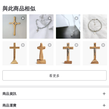
與此商品相似
PS：袖子爲連肩袖，袖長爲連肩袖長。
看更多
● 關於面料
面料：100%棉
商品資訊
里布：100%棉
商品運費