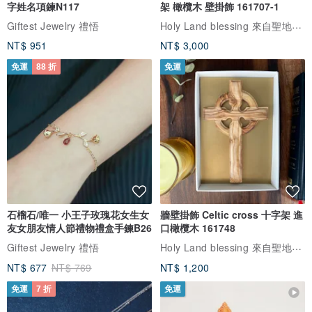
字姓名項鍊N117
架 橄欖木 壁掛飾 161707-1
Holy Land blessing 來自聖地的祝福
Giftest Jewelry 禮悟
● 衣服參數
NT$ 951
NT$ 3,000
版型：A型
厚度：偏薄
免運
88 折
免運
手感：柔軟
彈性：無彈
● 模特
石榴石/唯一 小王子玫瑰花女生女
牆壁掛飾 Celtic cross 十字架 進
友女朋友情人節禮物禮盒手鍊B26
口橄欖木 161748
Holy Land blessing 來自聖地的祝福
Giftest Jewelry 禮悟
身高：168cm
NT$ 677
NT$ 769
NT$ 1,200
體重：47.5kg
免運
7 折
免運
胸圍：76cm