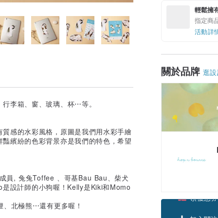
輕鬆擁
指定商
活動詳
關於品牌
逛設
、行李箱、窗、玻璃、杯⋯等。
有質感的水彩風格，原圖是我們用水彩手繪
鮮豔繽紛的色彩背景亦是我們的特色，希望
個可愛成員, 兔兔Toffee 、哥基Bau Bau、柴犬
omo是設計師的小狗喔！Kelly是Kiki和Momo
、小狐狸、北極熊⋯還有更多喔！
領優惠券