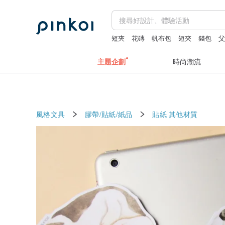
短夾
花磚
帆布包
短夾
錢包
主題企劃
時尚潮流
風格文具
膠帶/貼紙/紙品
貼紙
其他材質