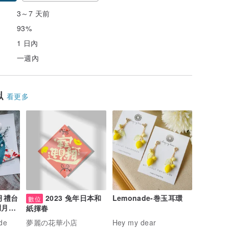
3～7 天前
93%
1 日內
一週內
似
看更多
滿月禮台
2023 兔年日本和
Lemonade-巻玉耳環
數位
月禮/
紙揮春
de
夢麗の花華小店
Hey my dear