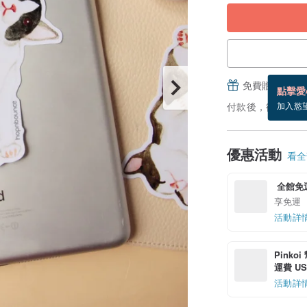
免費贈送電子
點擊愛
付款後，從備貨到
加入慾
優惠活動
看全部
 全館免
享免運
活動詳
Pinko
運費 US$
活動詳