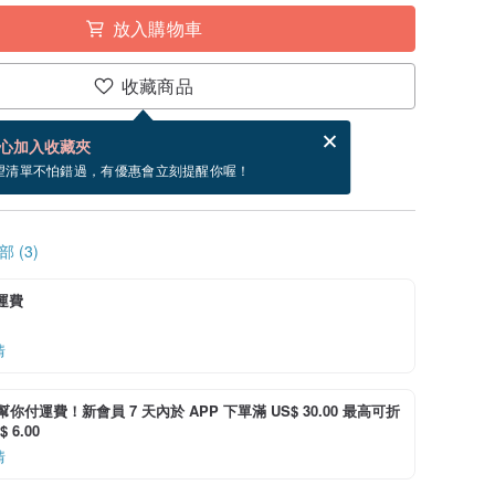
放入購物車
收藏商品
賀卡，結帳完成後填寫
電子賀卡是什麼？
心加入收藏夾
寄出商品為 3 個工作天。（不包含假日）
望清單不怕錯過，有優惠會立刻提醒你喔！
 (3)
運費
情
i 幫你付運費！新會員 7 天內於 APP 下單滿 US$ 30.00 最高可折
 6.00
情