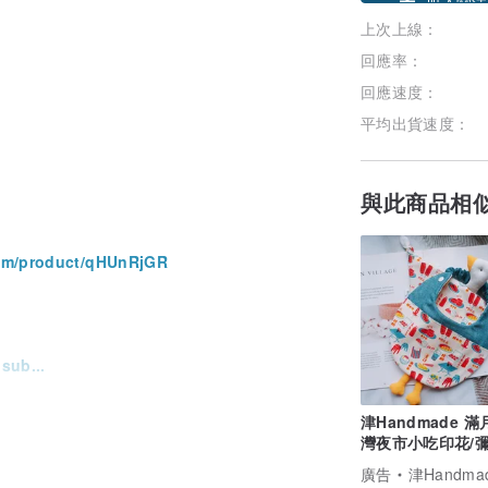
上次上線：
加入關注
回應率：
回應速度：
平均出貨速度：
與此商品相
om/product/qHUnRjGR
sub...
津Handmade 
灣夜市小吃印花/彌
三件組
廣告
津Handma