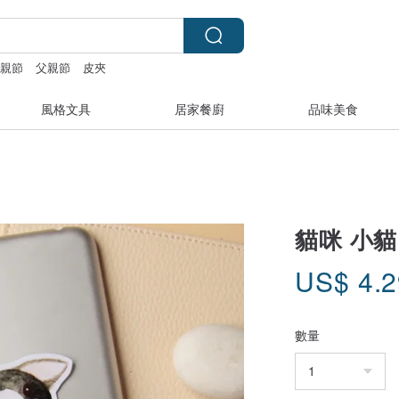
父親節
父親節
皮夾
風格文具
居家餐廚
品味美食
貓咪 小貓
US$
4.
數量