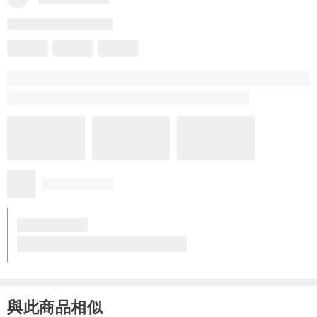
使用與保養方式 /
請使用中性洗劑與溫水手洗後，於陰涼處晾乾。
建議收藏時，放置衣櫃內儲存。
注意事項/
• 因為每個人電腦螢幕不同，商品實品與螢幕都會有些許的色差喔
• 客製商品無法做退換貨
•純手工染色的作品，每件都會略有些微的色差是正常的現象。
•商品因純手工製作，即使是相同的圖案也不會有完全一致的作品產
生，創造專屬個人獨一無二的作品。
♥ 材質說明: 100%棉cotton
產地/製造方式
產地/製造方式
與此商品相似