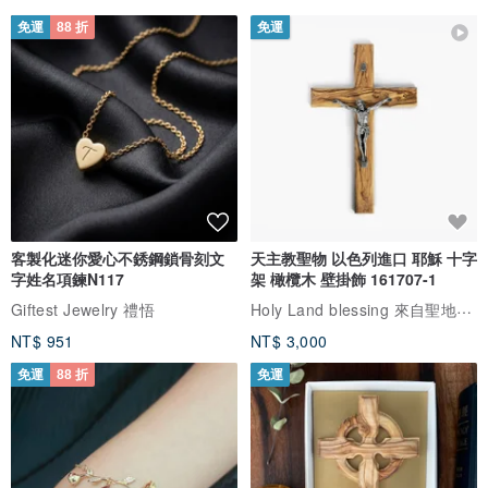
台灣製造/手工製作
免運
88 折
免運
產地/製造方式
產地台灣 手工製作
客製化迷你愛心不銹鋼鎖骨刻文
天主教聖物 以色列進口 耶穌 十字
字姓名項鍊N117
架 橄欖木 壁掛飾 161707-1
Holy Land blessing 來自聖地的祝福
Giftest Jewelry 禮悟
NT$ 951
NT$ 3,000
免運
88 折
免運