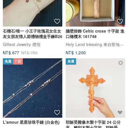
石榴石/唯一 小王子玫瑰花女生女
牆壁掛飾 Celtic cross 十字架 進
友女朋友情人節禮物禮盒手鍊B26
口橄欖木 161748
Holy Land blessing 來自聖地的祝福
Giftest Jewelry 禮悟
NT$ 677
NT$ 769
NT$ 1,200
免運
7 折
免運
L'amour 星星珍珠手鏈 (白金色)
耶穌受難像木製十字架 24 公分
高，雕刻木製十字架，耶穌受難