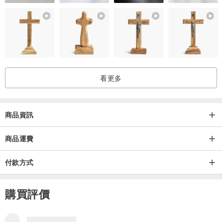
(為衣寫詩)
親愛的 你是 唯一的海洋。
看更多
創作理念/
商品資訊
堅持以友善大地與人們的方式從事服飾與藝術創作的「自在染isvara
商品運費
藝術工坊」，設計概念由觀察自然與人文，進而發想轉換為設計，更
融入大自然所賜予我們植物染作為底蘊 ，礦物的染料與天然棉,麻,羊
付款方式
毛,蠶絲材質共同展演，服裝與生活所需之物品的商品開發與設計，堅
持用最友善大地的方式創作，讓我們共同的更友善對待腳下這片土
購買評價
地。藉由創作傳達心靈的自在與寧靜，也讓一件件充滿天地間祝福的
植物染作品，讓使用的人也能感受到了天然的舒服與自在。