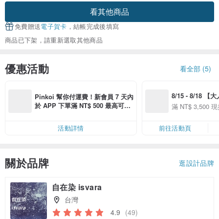
看其他商品
免費贈送
電子賀卡
，結帳完成後填寫
商品已下架，請重新選取其他商品
優惠活動
看全部 (5)
8/15 - 8/18 
Pinkoi 幫你付運費！新會員 7 天內
季】滿 NT$3500
於 APP 下單滿 NT$ 500 最高可折
滿 NT$ 3,500 現
50
運費 NT$ 100
50
活動詳情
前往活動頁
關於品牌
逛設計品牌
自在染 isvara
台灣
4.9
(49)