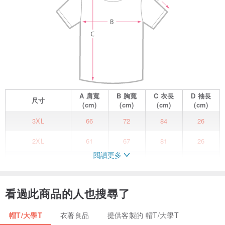
A
肩寬
B
胸寬
C
衣長
D
袖長
尺寸
(cm)
(cm)
(cm)
(cm)
3XL
66
72
84
26
2XL
61
67
81
26
閱讀更多
XXL
56
63
81
26
XL
53
60
76
24
看過此商品的人也搜尋了
L
48
56
71
22
帽T/大學T
衣著良品
提供客製的 帽T/大學T
M
44
52
69
18