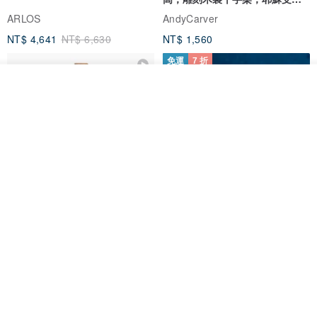
像天主教十字架
ARLOS
AndyCarver
NT$ 4,641
NT$ 6,630
NT$ 1,560
免運
7 折
看其他商品
了解品牌
基督教婚禮禮物 桌上擺設 橄欖木
La Joie 藍月亮石閃耀項鏈 (玫瑰
雙層站立十字架 木製底座
金)
161711
Holy Land blessing 來自聖地的祝福
ARLOS
NT$ 899
NT$ 6,536
NT$ 9,336
免運