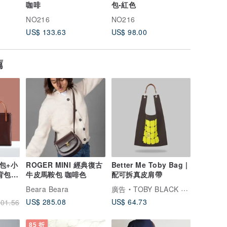
咖啡
包-紅色
大軟包-
NO216
NO216
NO216
US$ 133.63
US$ 98.00
US$ 133
薦
包+小
ROGER MINI 經典復古
Better Me Toby Bag |
背包
牛皮馬鞍包 咖啡色
配可拆真皮肩帶
Beara Beara
廣告
TOBY BLACK 托比小黑
US$ 285.08
US$ 64.73
01.56
85 折