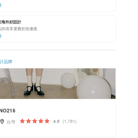
情
有海外好設計
品跨境享運費折抵優惠
情
計品牌
NO216
4.9
(1,781)
台灣