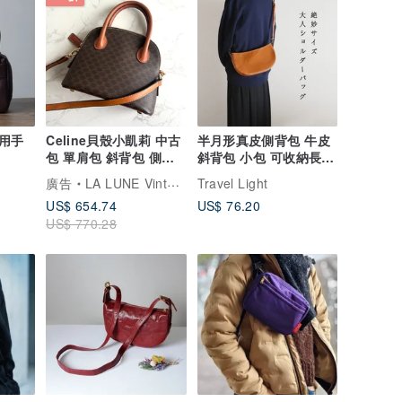
用手
Celine貝殼小凱莉 中古
半月形真皮側背包 牛皮
包 單肩包 斜背包 側背
斜背包 小包 可收納長夾
包 手提包 古董包
側背棕色
廣告
LA LUNE Vintage 日本鑑證古董品選物店
Travel Light
US$ 654.74
US$ 76.20
US$ 770.28