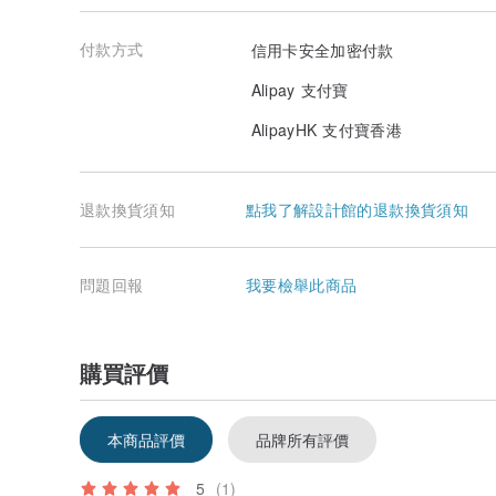
◎包包商品寄出:
【請注意若需退換貨商品吊牌被剪除則不接受退換貨，請
付款方式
信用卡安全加密付款
→若無暇疵需退換貨:由買方負擔運費
→若有瑕疵需要換貨:由賣方支付收回與再寄出之運費
Alipay 支付寶
→若有瑕疵要直接退貨:由賣方支付商品寄回之運費。
產地/製造方式
AlipayHK 支付寶香港
台灣設計，中國製造。
退款換貨須知
點我了解設計館的退款換貨須知
問題回報
我要檢舉此商品
購買評價
本商品評價
品牌所有評價
5
(1)