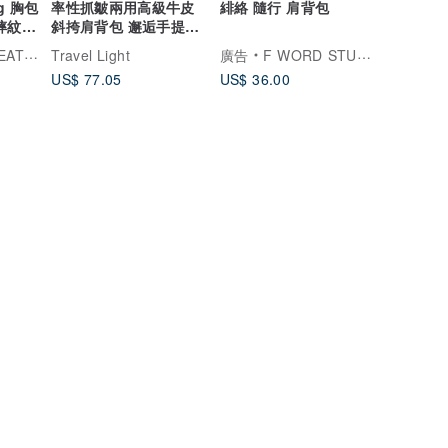
ag 胸包
率性抓皺兩用高級牛皮
緋絡 隨行 肩背包
斜挎肩背包 邂逅手提包
輕盈酒紅
精品手工皮件
Travel Light
廣告
F WORD STUDIO
US$ 77.05
US$ 36.00