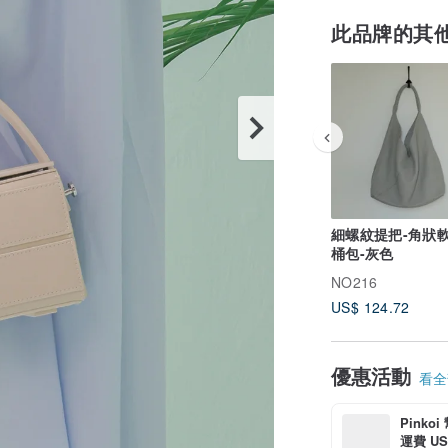
此品牌的其
細螺紋提把-角狀
桶包-灰色
NO216
US$ 124.72
優惠活動
看全部
Pinko
運費 US$