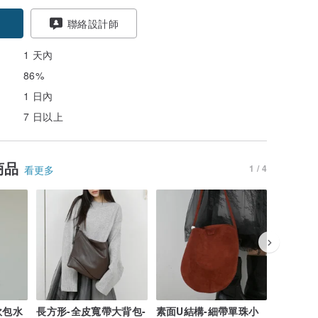
聯絡設計師
1 天內
86%
1 日內
7 日以上
商品
1 / 4
看更多
軟包水
長方形-全皮寬帶大背包-
素面U結構-細帶單珠小
餃狀結構