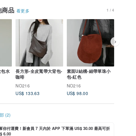
他商品
1 / 4
看更多
軟包水
長方形-全皮寬帶大背包-
素面U結構-細帶單珠小
餃狀結構
咖啡
包-紅色
大軟包-
NO216
NO216
NO216
US$ 133.63
US$ 98.00
US$ 133
 (2)
i 幫你付運費！新會員 7 天內於 APP 下單滿 US$ 30.00 最高可折
 6.00