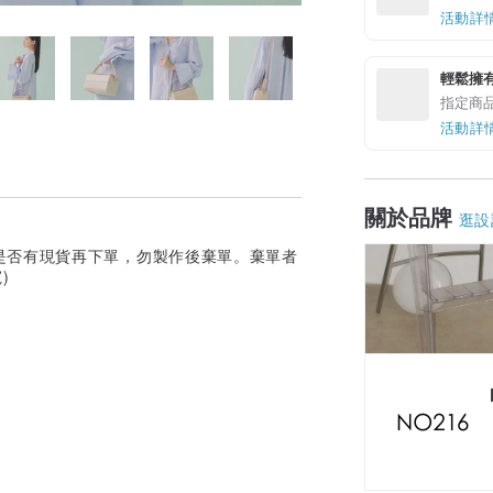
活動詳
輕鬆擁
指定商
活動詳
關於品牌
逛設
是否有現貨再下單，勿製作後棄單。棄單者
)