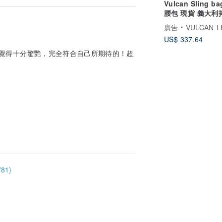
Vulcan Sling b
腰包 現貨 義大利摔紋植
鞣牛皮 黑色 L
廣告
VULCAN LEATHER 
US$ 337.64
覺得十分驚艷，完全符合自己所期待的！超
81)