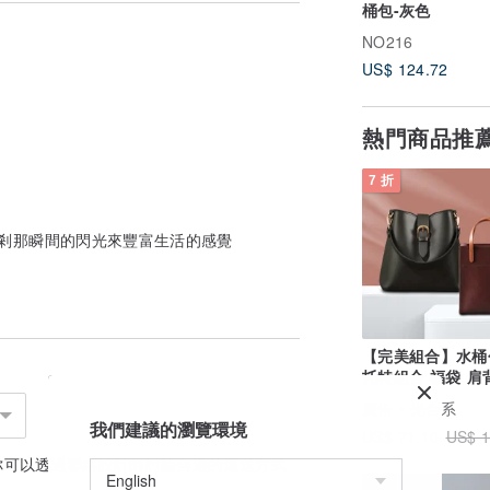
桶包-灰色
NO216
US$ 124.72
熱門商品推
7 折
尚風格 剎那瞬間的閃光來豐富生活的感覺
【完美組合】水桶
托特組合 福袋 肩
手提包 禮物
廣告
光合系
---------------------------------
我們建議的瀏覽環境
US$ 71.10
US$ 1
設計館交易政策
你可以透過
聯絡設計師
討論合適的運送方式