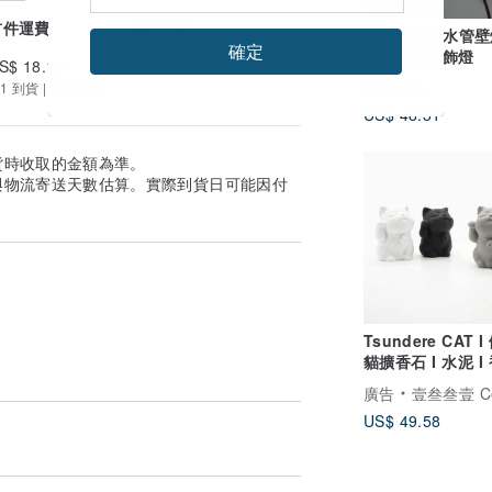
首件運費
續件加收
loft 工業風水管
確定
吧咖啡廳裝飾燈
S$ 18.15
US$ 0.00
Find Joy
1 到貨 | 提供追蹤
US$ 48.31
貨時收取的金額為準。
與物流寄送天數估算。實際到貨日可能因付
Tsundere CAT 
貓擴香石 I 水泥 I 
禮物 I 附5mi精油
廣告
壹叁叁壹 Cementer No
US$ 49.58