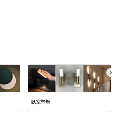
臥室壁燈
用餐空