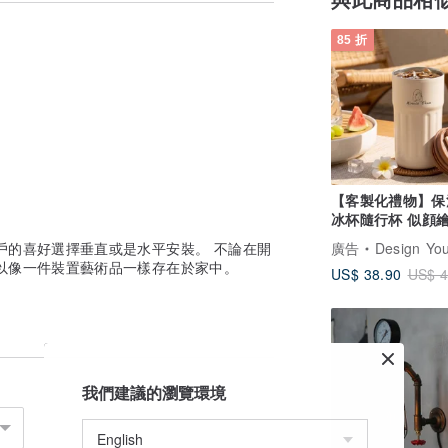
85 折
【客製化禮物】保
冰杯隨行杯 似顔繪
訂製 生日禮送朋
戶的喜好選擇垂直或是水平安裝。 不論在開
廣告
Design Your Own Wine 香港酒
以像一件裝置藝術品一樣存在於家中。
US$ 38.90
US$ 4
我們建議的瀏覽環境