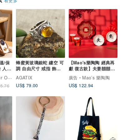
看更多
溫/保
蜂蜜黃玻璃銀蛇 縷空 可
【Mao's樂陶陶 經典再
 人像
調 自由尺寸 戒指 飾品
獻 復古款】夫妻囍囍禮
友
禮物
盒組
瓶雕刻禮品專門店
AGATIX
廣告
Mao’s 樂陶陶
US$ 79.00
US$ 122.94
5.76