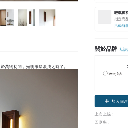
輕鬆擁
指定商
活動詳
關於品牌
逛設
過於萬物初開，光明破除混沌之時了。
加入關注
上次上線：
回應率：