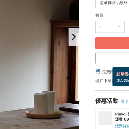
數量
免費贈送電子
點擊愛
現在下單預估 8/21
加入慾
優惠活動
看全部
Pinko
運費 US$
活動詳