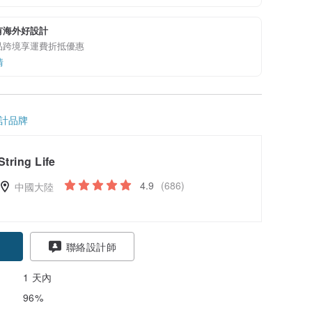
有海外好設計
品跨境享運費折抵優惠
情
計品牌
String Life
4.9
(686)
中國大陸
聯絡設計師
1 天內
96%