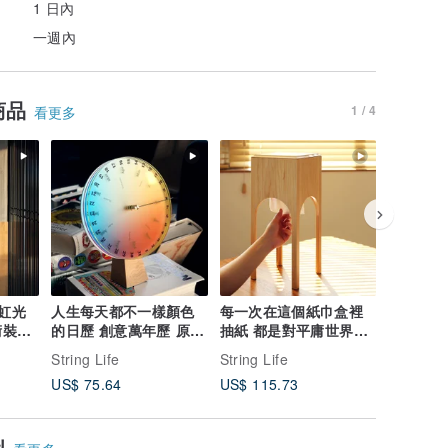
1 日內
一週內
商品
1 / 4
看更多
彩虹光
人生每天都不一樣顏色
每一次在這個紙巾盒裡
StringL
術裝置
的日歷 創意萬年歷 原創
抽紙 都是對平庸世界的
禮物禮盒 
物
設計 辦公室禮物
反抗 新居創意禮物
換禮物
String Life
String Life
String Li
US$ 75.64
US$ 115.73
US$ 19.
似