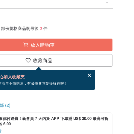
部份規格商品剩最後
2
件
放入購物車
收藏商品
賀卡，結帳完成後填寫
電子賀卡是什麼？
心加入收藏夾
~9/11 到貨。
望清單不怕錯過，有優惠會立刻提醒你喔！
 (2)
i 幫你付運費！新會員 7 天內於 APP 下單滿 US$ 30.00 最高可折
 6.00
情