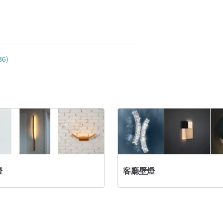
6)
燈
客廳壁燈