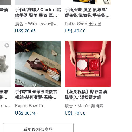
壁燈酒
手作鋁線職人Clarinet鋁
手繪插畫 漢堡 帆布袋/
線樂器 豎笛 黑管 單簧
環保袋/購物袋/手提袋/
管 交換禮物 耶誕
托特包/肩背包側背
廣告
Wire Lover情鋁線藝術工作室
DuDo Shop 土豆屋
US$ 20.05
US$ 49.00
I 傲嬌
手作古董領帶改造復古
【花見祝福】顯影醬油
香氛 I
領結-幾何漸變-深棕-窄
碟雙入/ 湯筷禮盒組
版
.1331
Papas Bow Tie
廣告
Mao’s 樂陶陶
US$ 30.74
US$ 70.38
看更多相似商品