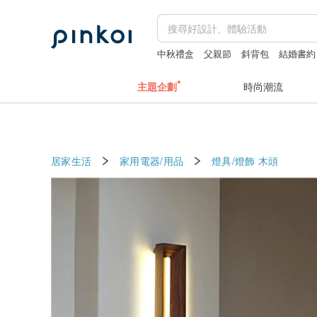
中秋禮盒
父親節
斜背包
結婚書約
主題企劃
時尚潮流
居家生活
家用電器/用品
燈具/燈飾
木頭