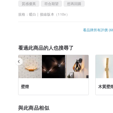
質感優異
符合期望
想再回購
規格：
暖白 | 接線版本（110v）
看品牌所有評價 (68
看過此商品的人也搜尋了
壁燈
木質壁
與此商品相似