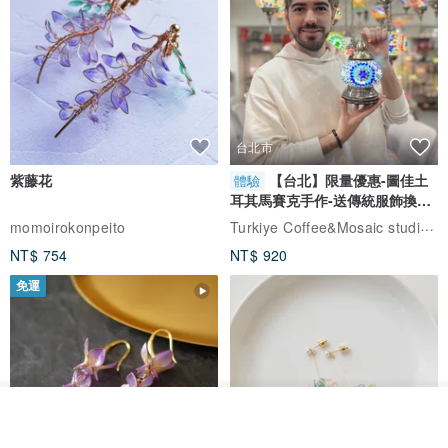
台北市
紫藤花
【台北】限量優惠-圖佳土
體驗
耳其馬賽克手作-送傳統服飾換裝
體驗
Turkiye Coffee&Mosaic studio土耳其咖啡與馬賽克燈工作坊
momoirokonpeito
NT$ 754
NT$ 920
免運
我要排隊
加入收藏
了解品牌