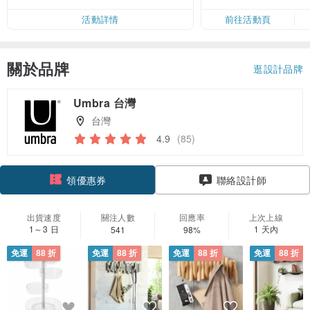
免運
活動詳情
前往活動頁
關於品牌
逛設計品牌
Umbra 台灣
台灣
4.9
(85)
領優惠券
聯絡設計師
加入關注
出貨速度
關注人數
回應率
上次上線
1～3 日
1 天內
541
98%
免運
88 折
免運
88 折
免運
88 折
免運
88 折