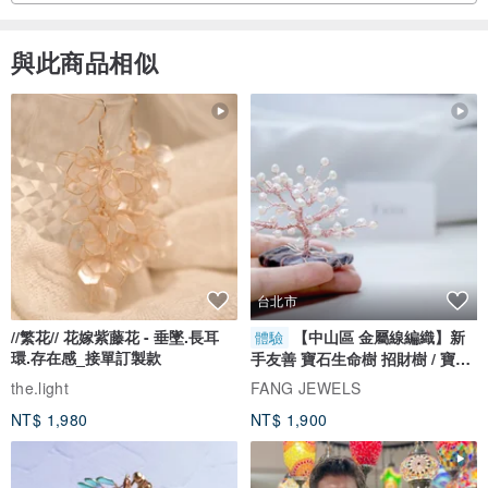
與此商品相似
台北市
//繁花// 花嫁紫藤花 - 垂墜.長耳
【中山區 金屬線編織】新
體驗
環.存在感_接單訂製款
手友善 寶石生命樹 招財樹 / 寶石
自選
the.light
FANG JEWELS
NT$ 1,980
NT$ 1,900