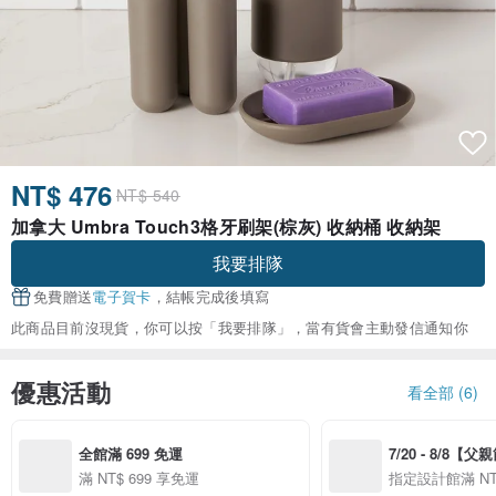
NT$ 476
NT$ 540
加拿大 Umbra Touch3格牙刷架(棕灰) 收納桶 收納架
我要排隊
免費贈送
電子賀卡
，結帳完成後填寫
此商品目前沒現貨，你可以按「我要排隊」，當有貨會主動發信通知你
優惠活動
看全部 (6)
全館滿 699 免運
7/20 - 8/8【
案】精選品牌全館
滿 NT$ 699 享免運
指定設計館滿 NT$
$888 免運