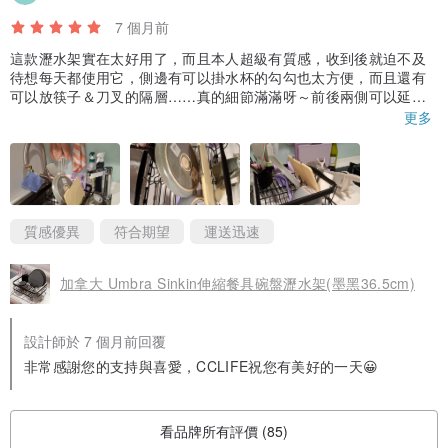
7 個月前
這款瀝水架實在太好用了，而且本人超級有質感，收到後就迫不及
待想每天都使用它，側邊有可以掛水杯的勾勾也太方便，而且還有
可以放筷子＆刀叉的隔層……真的細節滿滿呀～前後兩側可以延
伸，放在各種寬度的流理台上瀝乾都絕對ok唷👍
更多
質感優異
符合期望
運送迅速
加拿大 Umbra Sinkin伸縮餐具碗盤瀝水架(墨黑36.5cm)
設計師於 7 個月前回覆
非常感謝您的支持與喜愛，CCLIFE祝您有美好的一天😀
看品牌所有評價 (85)