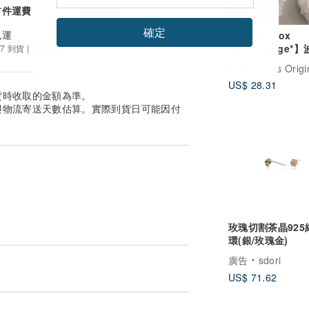
首件運費
續件加收
確定
免運
【FlowerBox
Vol.42*Beige*
7 到貨 | 提供追蹤
框鏡面手機殼
Tomhandss Origi
US$ 28.31
貨時收取的金額為準。
與物流寄送天數估算。實際到貨日可能因付
玫瑰切割茶晶925
環(銀/玫瑰金)
廣告
sdori
US$ 71.62