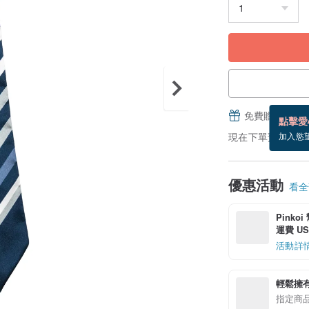
免費贈送電子
點擊愛
現在下單預估 8/17
加入慾
優惠活動
看全部
Pinko
運費 US$
活動詳
輕鬆擁
指定商