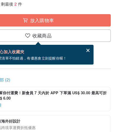
剩最後
2
件
放入購物車
收藏商品
賀卡，結帳完成後填寫
電子賀卡是什麼？
心加入收藏夾
~8/27 到貨。
望清單不怕錯過，有優惠會立刻提醒你喔！
 (2)
i 幫你付運費！新會員 7 天內於 APP 下單滿 US$ 30.00 最高可折
 6.00
情
有海外好設計
品跨境享運費折抵優惠