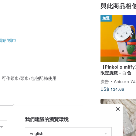
與此商品相
免運
領結/領巾
【Pinkoi x miff
限定腕錶 - 白色
 可作領巾/頭巾/包包配飾使用
廣告
Anicorn W
US$ 134.66
我們建議的瀏覽環境