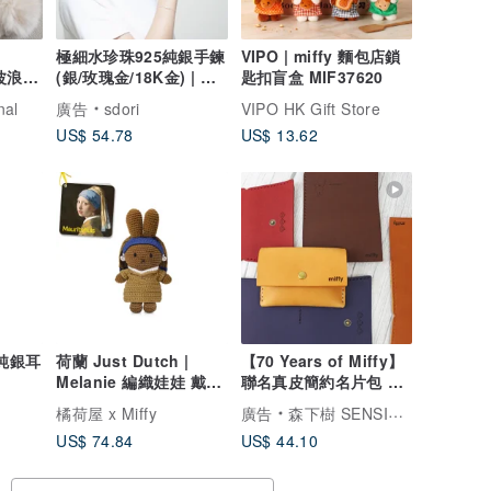
極細水珍珠925純銀手鍊
VIPO | miffy 麵包店鎖
】波浪邊
(銀/玫瑰金/18K金) | 珍
匙扣盲盒 MIF37620
珠系列
nal
廣告
sdori
VIPO HK Gift Store
US$ 54.78
US$ 13.62
純銀耳
荷蘭 Just Dutch |
【70 Years of Miffy】
Melanie 編織娃娃 戴珍
聯名真皮簡約名片包 零
珠耳環的少女
錢包 材料包
橘荷屋 x Miffy
廣告
森下樹 SENSIASHU
US$ 74.84
US$ 44.10