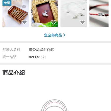
免運
逛全部商品
營業人名稱
瓂錏晶礦創作館
統一編號
82669228
商品介紹