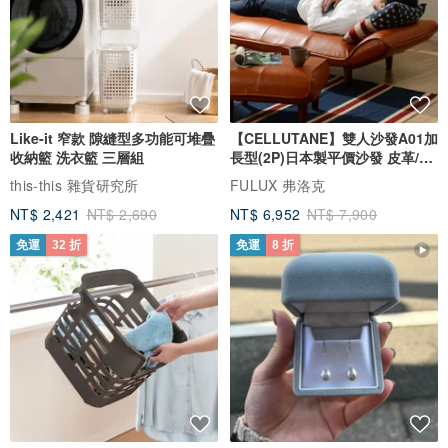
附上的來源卡告訴她這枚戒指去過哪裡、帶著什麼回來。往深了走是
她自己的選擇。找到她的月份，剩下的交給這枚戒指。
【迎請來源】
Like-it 窄款 隙縫型多功能可堆疊
【CELLUTANE】雙人沙發A01加
◆ 花編親赴：花編（KUMIHO 共同創辦人）親自前往安普瓦拉蘭寺，
收納籃 洗衣籃 三層組
長型(2P)日本製平價沙發 皮革/燈
全程陪同完成法會。
芯絨
this-this 雜貨研究所
FULUX 弗洛克
◆ 法會日期：2026 年 2 月 28 日
NT$ 2,421
NT$ 2,690
NT$ 6,952
NT$ 7,900
◆ 主持：帕庫威速欽堤宜坤住持
免運
32 折
免運
8 折
◆ 寺廟傳承：安普瓦拉蘭寺，傳承阿贊多大師法脈
◆ 誦持經文：《金那般川咒》（Chinnabanchon）＋《轉法輪經》
◆ 法會時長：約一小時
◆ 花編在現場：「法會進行的時候，經文聲迴盪在整個大殿。那個當
下有一種很清楚的感覺，平靜，但同時很清明。」
◆ 師父說：配戴那伽的人，能在思考、溝通和做事的時候更有分寸，
學習收攝自己的行為、語言和念頭。