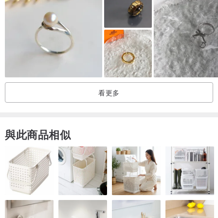
變成什麼。這種視野讓你走在時代前面，也讓你習慣在別人還沒看見
的地方，一個人走。
衣索比亞蛋白石的虹彩流光，光線角度一變，整顆石頭就不一樣了。
不是它變了，是你看它的角度變了。角度一換，整個世界的顏色都不
同了。那個能力，就是你的。
看更多
只有你一個人在那個方向上，孤立和質疑讓你快要開始懷疑的那一
刻，說出去的最容易是縮水成別人能接受的版本。那伽在你手上。衣
與此商品相似
索比亞蛋白石的虹彩流光，角度一變整個世界的顏色都不同，但你在
那個流動裡還是有重心。你說出去的，是你真正看見的，不是縮水成
別人能接受的版本。
這是一件祝福飾品：經過泰國正統佛寺完成祝福加持儀式，帶回來給
你戴上。