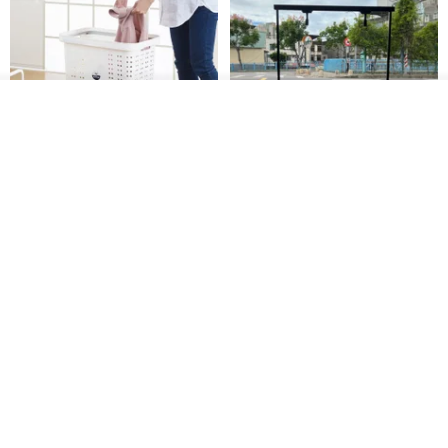
你也沒想過要一個人扛這些。只是慢慢地，一件又一件，你承擔的越
來越多。那伽的守護方式只有一種：不問你需不需要，不等你開口，
看到了，就上來了。七天，雨全部打在祂身上。
看其他商品
了解品牌
你不是一個人在撐。
手上有這枚戒指的那天起，就不是了。
日本squ+ SUN&WASSER可層疊
工業風_植物雙層展示層架/塊根/
置物洗衣籃-2入-多色可選
多肉植物/鐵網**歡迎客製**
【常見問題】
日本squ+
銳龍工藝設計
Q：這是誕生石嗎？
NT$ 1,898
NT$ 2,790
NT$ 18,800
A：每個月份的守護石都是 KUMIHO 根據色澤和那伽守護的特質精選
免運
的天然寶石，有些和西方傳統誕生石相同，有些是為了更貼合守護的
意涵特別挑選的。
Q：法會祝福跟一般飾品有什麼不同？
A：這枚戒指在 2026 年 2 月 28 日經泰國安普瓦拉蘭寺住持主持的法