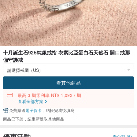
十月誕生石925純銀戒指 衣索比亞蛋白石天然石 開口戒那
伽守護戒
看其他商品
最高 3 期零利率 NT$ 1,093 / 期
查看全部方案
免費贈送
電子賀卡
，結帳完成後填寫
商品已下架，請重新選取其他商品
優惠活動
看全部 (5)