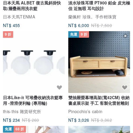
日本天馬 ALBET 復古風斜掛快
淡水珍珠耳環 PT900 鉑金 皮光極
一般飾品從工廠到你手上。這枚戒指中間多走了一趟泰國。2026 年 2
取/層疊兩用洗衣籃
佳 近無瑕 耳勾設計
月 28 日這場法會只辦了一次，這批結束就沒有了。
日本天馬TENMA
蘭佩軒 珍珠。手作輕珠寶
NT$ 455
NT$ 6,000
NT$ 7,500
法會影片完整紀錄（從 1:08 起可看到那伽守護戒）：
9 折
免運
9 折
日本Like-it 可堆疊收納洗衣籃專
雙抽屜螢幕增高架(寬42CM) 收納
用 -滑滑便利輪 (專用輪)
書桌展示架 手工 客製化雷射雕刻
this-this 雜貨研究所
Pinocchio’s cabin
NT$ 234
NT$ 260
NT$ 3,026
NT$ 3,362
免運
68 折