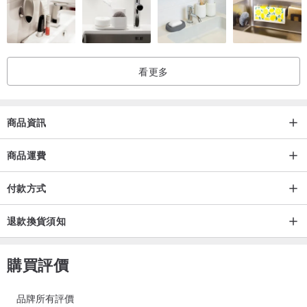
這枚戒指從泰國回來。
2026 年 2 月 28 日，KUMIHO 共同創辦人花編親自前往泰國安普瓦
看更多
拉蘭寺，由帕庫威速欽堤宜坤住持主持法會，誦持兩部經完成祝福加
持，全程約一小時，有影片紀錄。
商品資訊
第一部《金那般川咒》（Chinnabanchon），傳承自阿贊多大師，字
面意思是「勝利之籠」。帶回的方向是安定：情緒波動最強烈的時
商品運費
候，你的心還是安定的，穩住了，才能開口說出你真正想說的話。
付款方式
第二部《轉法輪經》（Dhammacakkappavattana Sutta），佛陀成道
退款換貨須知
後的第一次開示。帶回的方向是清明：情緒翻湧的時候你還是能看清
楚，什麼是真的，你自己真正要什麼。
購買評價
安定，清明。帶著這枚戒指，就帶著這兩件事。帶回這兩件事的，是
品牌所有評價
那伽。