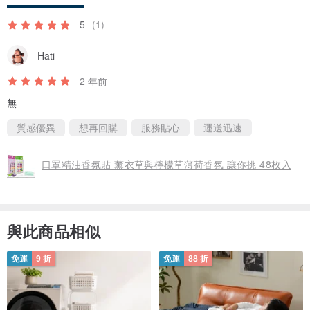
5
(1)
那伽在泰國是天神等級的水系護法。水的力量是冷卻，火氣升起的時
Hati
候，水先讓它降溫。兩千五百年前，穆查林那伽王在一場連下七天的
暴雨中，用身軀環繞七圈、七頭展開，守了七天。《小部》巴利文經
2 年前
典記載了這個姿態。這個環繞的姿態，現在在你的手指上。
無
質感優異
想再回購
服務貼心
運送迅速
戒圈是那伽的身體。從尾端開始繞，表面立體的鱗紋雕刻一路延伸到
頭部，頭部鑲著一顆天然守護石。925 純銀，台灣設計，泰國製造。
口罩精油香氛貼 薰衣草與檸檬草薄荷香氛 讓你挑 48枚入
鏤空鱗紋取自那伽鱗片的結構邏輯，壓力來了仍不失去形狀。開口戒
圍設計，環繞但沒有把你套死，可大幅調整尺寸，美規 6 號，內圈直
徑 16.5mm。
與此商品相似
好看是你先注意到的，它還帶著一場法會的誦持回來。
免運
9 折
免運
88 折
【送給她】
你只需要知道她的月份。她收到的是一枚有設計感的 925 純銀戒指，