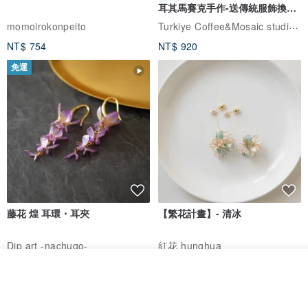
耳其馬賽克手作-送傳統服飾換裝
體驗
Turkiye Coffee&Mosaic studio土耳其咖啡與馬賽克燈工作坊
momoirokonpeito
NT$ 754
NT$ 920
免運
藤花 煌 耳環・耳夾
【繁花計畫】- 清冰
Dip art -nachugo-
紅花 hunghua
NT$ 2,125
NT$ 720
放入購物車
加入收藏
了解品牌
93 折