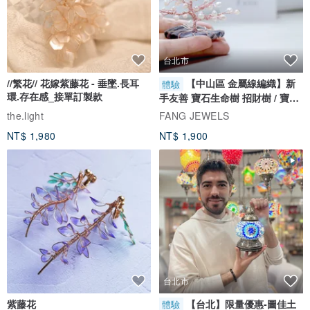
台北市
//繁花// 花嫁紫藤花 - 垂墜.長耳
【中山區 金屬線編織】新
體驗
環.存在感_接單訂製款
手友善 寶石生命樹 招財樹 / 寶石
自選
the.light
FANG JEWELS
NT$ 1,980
NT$ 1,900
台北市
紫藤花
【台北】限量優惠-圖佳土
體驗