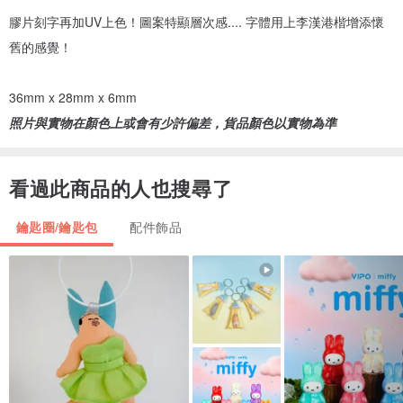
膠片刻字再加UV上色！圖案特顯層次感.... 字體用上李漢港楷增添懷
舊的感覺！
36mm x 28mm x 6mm
照片與實物在顏色上或會有少許偏差，貨品顏色以實物為準
看過此商品的人也搜尋了
鑰匙圈/鑰匙包
配件飾品