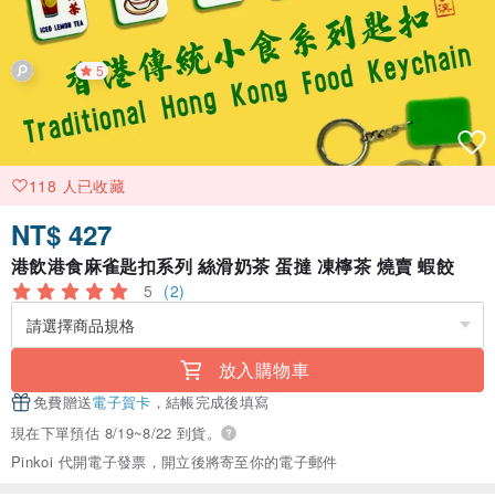
5
118 人已收藏
NT$ 427
港飲港食麻雀匙扣系列 絲滑奶茶 蛋撻 凍檸茶 燒賣 蝦餃
5
(2)
放入購物車
免費贈送
電子賀卡
，結帳完成後填寫
現在下單預估 8/19~8/22 到貨。
Pinkoi 代開電子發票，開立後將寄至你的電子郵件