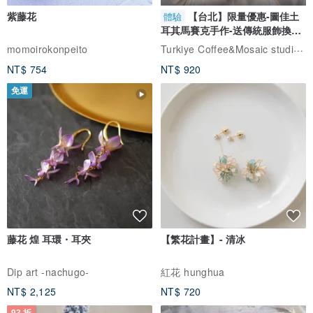
紫藤花
【台北】限量優惠-圖佳土
體驗
耳其馬賽克手作-送傳統服飾換裝
體驗
Turkiye Coffee&Mosaic studio土耳其咖啡與馬賽克燈工作坊
momoirokonpeito
NT$ 754
NT$ 920
免運
藤花 煌 耳環・耳夾
【繁花計畫】- 清冰
Dip art -nachugo-
紅花 hunghua
NT$ 2,125
NT$ 720