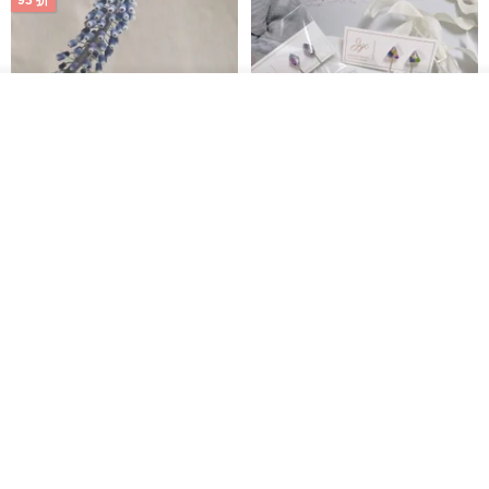
93 折
放入購物車
加入收藏
了解品牌
台北市
晶透紫藤花 垂墜樹脂/耳夾可
【療育時光】DIY製作2副
體驗
專屬UV膠乾燥花樹脂耳環 台北體
驗課程
KL珂蘿花設計
JYC.accessories
NT$ 1,292
NT$ 1,380
NT$ 1,150
免運