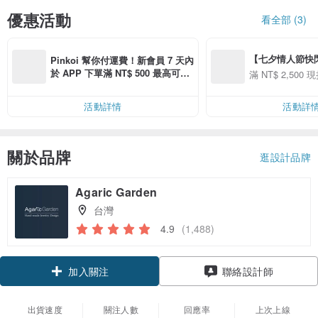
優惠活動
看全部 (3)
【七夕情人節快閃】8
Pinkoi 幫你付運費！新會員 7 天內
用 APP 購買任一
於 APP 下單滿 NT$ 500 最高可折
滿 NT$ 2,500 現
00 現折 NT$100
運費 NT$ 100
活動詳情
活動詳
關於品牌
逛設計品牌
Agaric Garden
台灣
4.9
(1,488)
加入關注
聯絡設計師
出貨速度
關注人數
回應率
上次上線