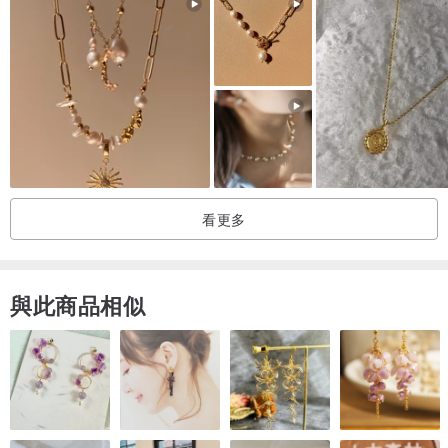
素，天體的運行產生了四大元素的流轉變化，讓12星座劃分成水象星
座、火象星座、土象星座、火象星座。Agaric Garden本次星座設計參
考了占星學、色彩學等各方資料，最後將水、火、土、風對應搭配上
不同的色彩與代表石。
水－藍紫色冰冷色調
雙魚座 ♓ 紫水晶 Amethyst
巨蟹座 ♋ 蛋白琉璃 Opalite Glass
看更多
天蠍座 ♏ 藍玉髓 Blue Chalcedony
火－紅橙色系暖色調
與此商品相似
牡羊座 ♈ 紅紋瑪瑙 Red Sardonyx
獅子座 ♌ 石榴石 Garnet
射手座 ♐ 粉水晶 Rose Quartz
風－綠色系自然色調
水瓶座 ♒ 青金石 Lazurite