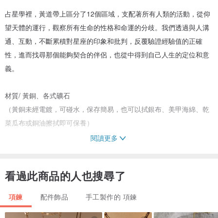
占星學裡，黃道帶上區分了12個區域，支配著所有人類的活動，從仰
望天體的運行，觀察所有生命的性格和命運的分歧。我們透過與人溝
通、互動，不斷累積對星座的印象和批判，反覆驗證經驗值的正確
性，進而找尋那個能夠契合的伴侶，也從中得到自己人生的定位和意
義。
材質/ 黃銅、各式礦石
（黃銅未經電鍍，可碰水，保存簡易，也可以拭銀布、美甲海綿、乾
菜瓜布或銅油擦拭即可保養）
閱讀更多
雙鍊設計可分開佩戴，也可以同時佩戴，不可分開購買
星座符號墜子款的鍊子總長５０cm，平放約２５cm
看過此商品的人也搜尋了
礦石墜子款的鍊子總長４０cm，平放約２０cm
墜子總高皆約１cm
項鍊
配件飾品
手工製作的 項鍊
古代西方哲學家認為構成自然界所有物質是水、火、土、風四大元