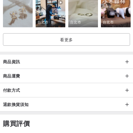
雙子座 ♊ 天河石 Amazonite
天秤座 ♎ 橄欖石 Olivine
台北市
台北市
台北市
土－黃白金大地色調
看更多
金牛座 ♉ 金砂石 Glidstone
處女座 ♍ 黃水晶 Citrine
摩羯座 ♑ 黑髮晶 Black Rutilated Quartz
商品資訊
使用FSC™森林環保認證紙材製作包裝紙盒
商品運費
付款方式
退款換貨須知
購買評價