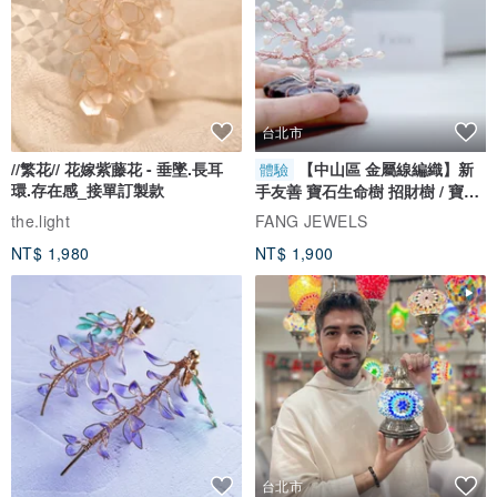
台北市
//繁花// 花嫁紫藤花 - 垂墜.長耳
【中山區 金屬線編織】新
體驗
環.存在感_接單訂製款
手友善 寶石生命樹 招財樹 / 寶石
自選
the.light
FANG JEWELS
NT$ 1,980
NT$ 1,900
台北市