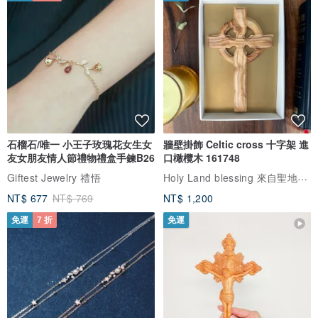
石榴石/唯一 小王子玫瑰花女生女
牆壁掛飾 Celtic cross 十字架 進
友女朋友情人節禮物禮盒手鍊B26
口橄欖木 161748
Holy Land blessing 來自聖地的祝福
Giftest Jewelry 禮悟
NT$ 677
NT$ 769
NT$ 1,200
免運
7 折
免運