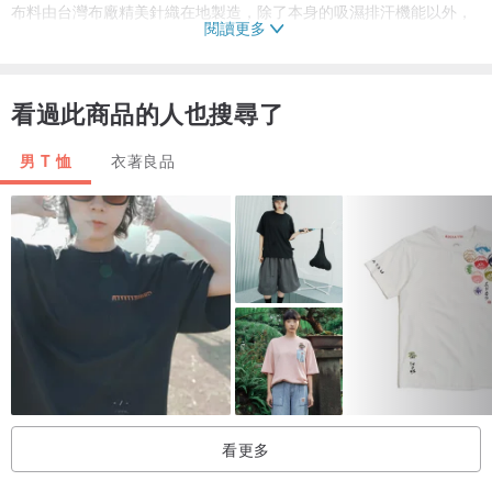
布料由台灣布廠精美針織在地製造，除了本身的吸濕排汗機能以外，
閱讀更多
更經過3M的吸濕排汗加工處理，提供更好的穿著表現。
–Features–
看過此商品的人也搜尋了
˙ 合身版型
男 T 恤
衣著良品
˙ 肩部低縫線貼合設計，更為舒適
˙ 3M吸濕排汗處理
˙ 雷射切割貼合式拉鍊口袋
˙ 4向彈性布料
–Details–
˙ 88% Polyester, 12% Spandex
˙ Fabric from Taiwan
˙ Made in Taiwan
看更多
尺寸表(單位英吋)