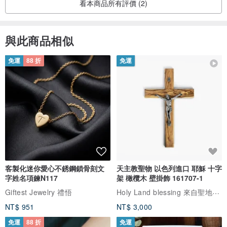
看本商品所有評價 (2)
與此商品相似
免運
88 折
免運
客製化迷你愛心不銹鋼鎖骨刻文
天主教聖物 以色列進口 耶穌 十字
字姓名項鍊N117
架 橄欖木 壁掛飾 161707-1
Holy Land blessing 來自聖地的祝福
Giftest Jewelry 禮悟
NT$ 951
NT$ 3,000
免運
88 折
免運