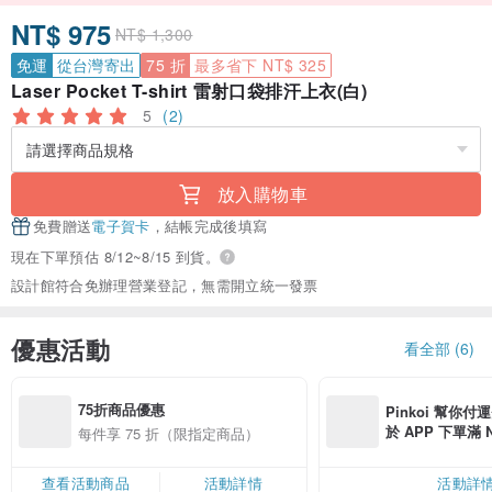
NT$ 975
NT$ 1,300
免運
從台灣寄出
75 折
最多省下 NT$ 325
Laser Pocket T-shirt 雷射口袋排汗上衣(白)
5
(2)
放入購物車
免費贈送
電子賀卡
，結帳完成後填寫
現在下單預估 8/12~8/15 到貨。
設計館符合免辦理營業登記，無需開立統一發票
優惠活動
看全部 (6)
75折商品優惠
Pinkoi 幫你付
於 APP 下單滿 
每件享 75 折（限指定商品）
運費 NT$ 100
查看活動商品
活動詳情
活動詳