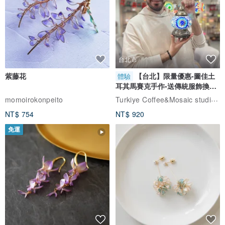
台北市
紫藤花
【台北】限量優惠-圖佳土
體驗
耳其馬賽克手作-送傳統服飾換裝
體驗
Turkiye Coffee&Mosaic studio土耳其咖啡與馬賽克燈工作坊
momoirokonpeito
NT$ 754
NT$ 920
免運