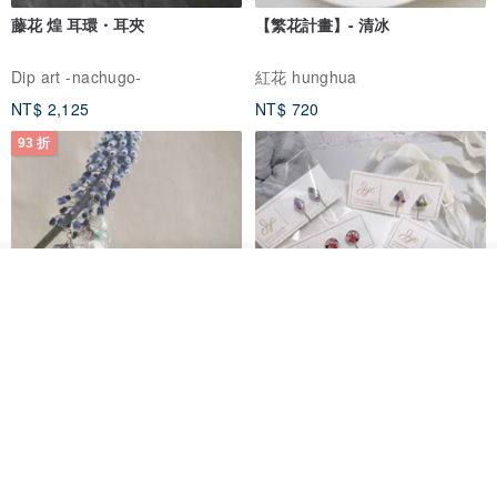
藤花 煌 耳環・耳夾
【繁花計畫】- 清冰
Dip art -nachugo-
紅花 hunghua
NT$ 2,125
NT$ 720
93 折
我要排隊
了解品牌
台北市
晶透紫藤花 垂墜樹脂/耳夾可
【療育時光】DIY製作2副
體驗
專屬UV膠乾燥花樹脂耳環 台北體
驗課程
KL珂蘿花設計
JYC.accessories
NT$ 1,292
NT$ 1,380
NT$ 1,150
免運