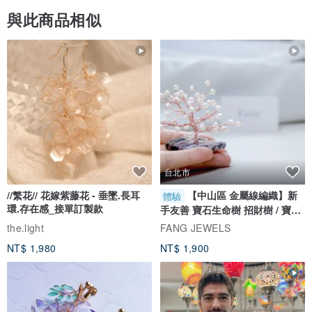
與此商品相似
台北市
//繁花// 花嫁紫藤花 - 垂墜.長耳
【中山區 金屬線編織】新
體驗
環.存在感_接單訂製款
手友善 寶石生命樹 招財樹 / 寶石
自選
the.light
FANG JEWELS
NT$ 1,980
NT$ 1,900