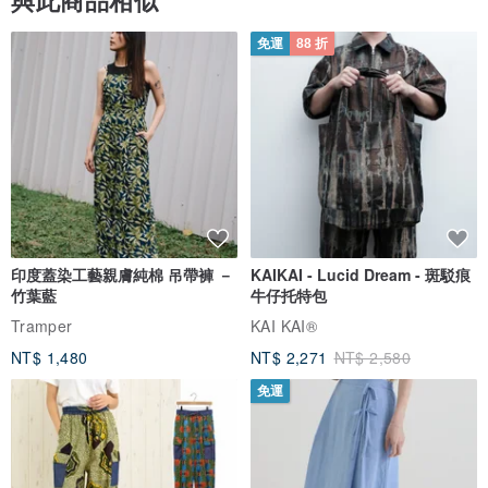
與此商品相似
免運
88 折
印度蓋染工藝親膚純棉 吊帶褲 －
KAIKAI - Lucid Dream - 斑駁痕
竹葉藍
牛仔托特包
Tramper
KAI KAI®
NT$ 1,480
NT$ 2,271
NT$ 2,580
免運