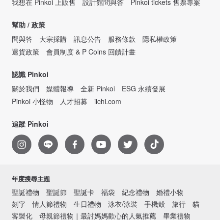
我想在 Pinkoi 上販售
設計館問與答
Pinkoi tickets 售票專案
幫助 / 政策
問與答
大宗採購
訊息公告
服務條款
隱私權政策
退貨政策
會員制度 & P Coins 回饋計畫
認識 Pinkoi
關於我們
媒體報導
全新 Pinkoi
ESG 永續發展
Pinkoi 小怪物
人才招募
iichi.com
追蹤 Pinkoi
年度搜尋主題
聖誕禮物
聖誕節
聖誕卡
福袋
紀念禮物
婚禮小物
刻字
情人節禮物
生日禮物
泳衣/泳裝
手機殼
旅行
貓
客製化
母親節禮物｜最討媽媽歡心的人氣推薦
畢業禮物