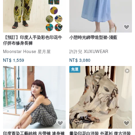
【預訂】印度人手染彩色印花牛
小憩時光綁帶造型裙-淺藍
仔拼布修身長褲
Moonstar House 星月屋
許許兒 XUXUWEAR
NT$ 1,559
NT$ 3,080
免運
印度蓋染工藝純棉 吊帶褲 連身褲
暈染印花白洋裝 外罩衫 復古洋裝