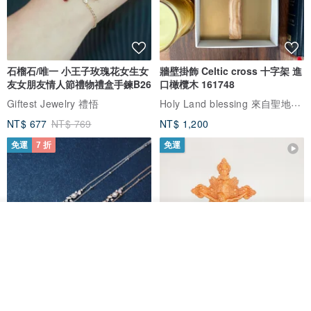
石榴石/唯一 小王子玫瑰花女生女
牆壁掛飾 Celtic cross 十字架 進
友女朋友情人節禮物禮盒手鍊B26
口橄欖木 161748
Holy Land blessing 來自聖地的祝福
Giftest Jewelry 禮悟
NT$ 677
NT$ 769
NT$ 1,200
免運
7 折
免運
我要排隊
了解品牌
L'amour 星星珍珠手鏈 (白金色)
耶穌受難像木製十字架 24 公分
高，雕刻木製十字架，耶穌受難