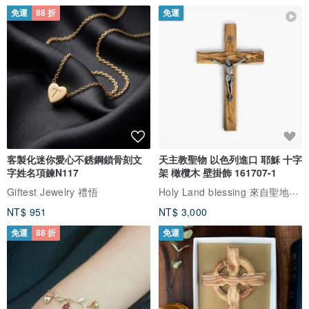
免運
88 折
免運
客製化迷你愛心不銹鋼鎖骨刻文
天主教聖物 以色列進口 耶穌 十字
字姓名項鍊N117
架 橄欖木 壁掛飾 161707-1
Holy Land blessing 來自聖地的祝福
Giftest Jewelry 禮悟
NT$ 951
NT$ 3,000
免運
88 折
免運