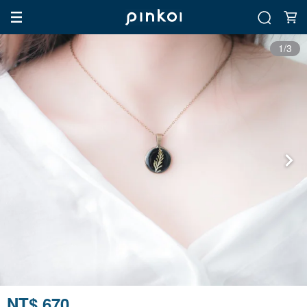
1/3
NT$ 670