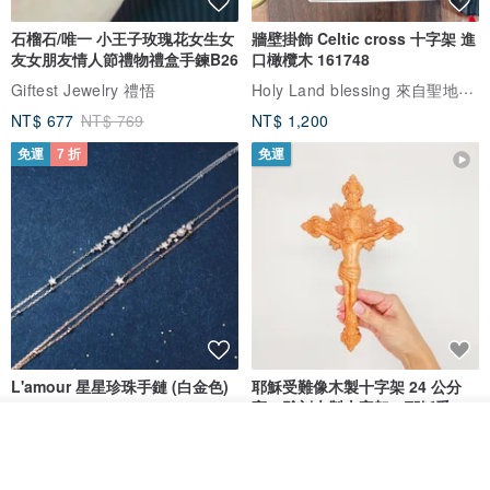
石榴石/唯一 小王子玫瑰花女生女
牆壁掛飾 Celtic cross 十字架 進
友女朋友情人節禮物禮盒手鍊B26
口橄欖木 161748
Holy Land blessing 來自聖地的祝福
Giftest Jewelry 禮悟
NT$ 677
NT$ 769
NT$ 1,200
免運
7 折
免運
L'amour 星星珍珠手鏈 (白金色)
耶穌受難像木製十字架 24 公分
高，雕刻木製十字架，耶穌受難
像天主教十字架
我要訂製
ARLOS
AndyCarver
加入收藏
了解品牌
NT$ 4,641
NT$ 6,630
NT$ 1,560