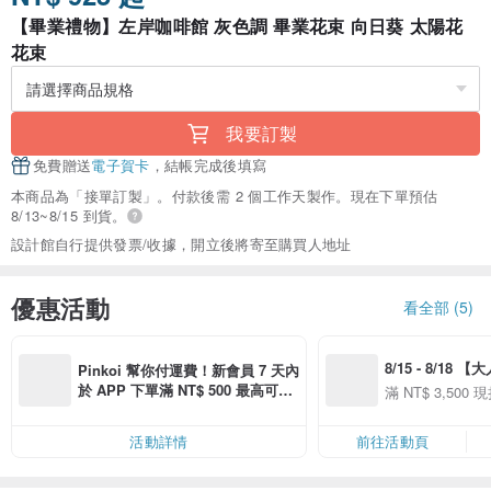
【畢業禮物】左岸咖啡館 灰色調 畢業花束 向日葵 太陽花
花束
我要訂製
免費贈送
電子賀卡
，結帳完成後填寫
本商品為「接單訂製」。付款後需 2 個工作天製作。現在下單預估
8/13~8/15 到貨。
設計館自行提供發票/收據，開立後將寄至購買人地址
優惠活動
看全部 (5)
8/15 - 8/18 
Pinkoi 幫你付運費！新會員 7 天內
季】滿 NT$3500
於 APP 下單滿 NT$ 500 最高可折
滿 NT$ 3,500 現
50
運費 NT$ 100
50
活動詳情
前往活動頁