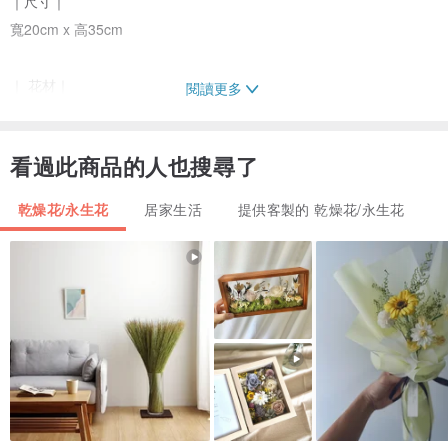
｜尺寸｜
寬20cm x 高35cm
｜ 花材｜
閱讀更多
索拉向日葵、圓葉尤加利葉、棉花等
看過此商品的人也搜尋了
🌷粉專
Instagram | 小金鈴花藝工作室
乾燥花/永生花
居家生活
提供客製的 乾燥花/永生花
｜注意事項｜
・下單後2~3個工作天內(不含假日)出貨，急單與大量訂購請先來電詢
問。
・花禮皆為手工製作，花的形態、顏色每批皆不相同，成品不會和圖
片完全一模一樣。
・若遇花材缺貨，設計師會用類似色系花材做更換。
・部分花材會因季節稍作調整，設計師會挑選適合的替代花材。