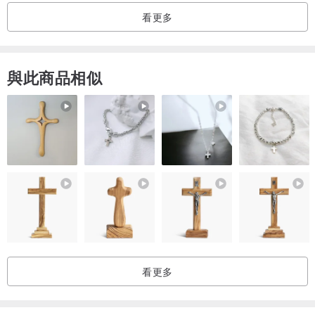
・若需客製，會依工作室現有花材製作，可先詢問欲客製款式和色
看更多
系。
・乾燥花寄送過程難免會有些許掉落，屬正常現象。
與此商品相似
｜乾燥花保存 ｜
・乾燥花保存約半年至1年，不凋花/永生花約2-3年，依保存狀況。
・乾燥花請放置在乾燥通風且無太陽直射的地方，可延長保存期限。
・不能澆水，並避開較潮濕的浴廁、廚房和曬衣間。
・乾燥花和永生花隨時間褪色和凋謝皆為正常狀況。
看更多