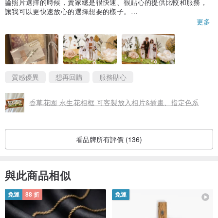
論照片選擇的時候，賣家總是很快速、很貼心的提供比較和服務，
讓我可以更快速放心的選擇想要的樣子。
成品出貨速度也是超級快速，因為一次購買2個商品，賣家貼心的在
更多
包裝上貼了區別的貼紙，讓我輕鬆辨別禮物主人要給誰，還提供兩
個不一樣顏色的提袋，讓我一點也不擔心禮物給錯人！
非常棒的禮物及服務，非常推薦👍
質感優異
想再回購
服務貼心
香草花園 永生花相框 可客製放入相片&插畫、指定色系
看品牌所有評價 (136)
與此商品相似
免運
88 折
免運