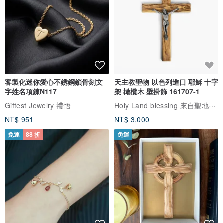
客製化迷你愛心不銹鋼鎖骨刻文
天主教聖物 以色列進口 耶穌 十字
字姓名項鍊N117
架 橄欖木 壁掛飾 161707-1
Holy Land blessing 來自聖地的祝福
Giftest Jewelry 禮悟
NT$ 951
NT$ 3,000
免運
88 折
免運