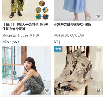
【預訂】印度人手染彩色印花牛
小憩時光綁帶造型裙-淺藍
仔拼布修身長褲
Moonstar House 星月屋
許許兒 XUXUWEAR
NT$ 1,559
NT$ 3,080
免運
印度蓋染工藝純棉 吊帶褲 連身褲
暈染印花白洋裝 外罩衫 復古洋裝
- 雪花灰
我要排隊