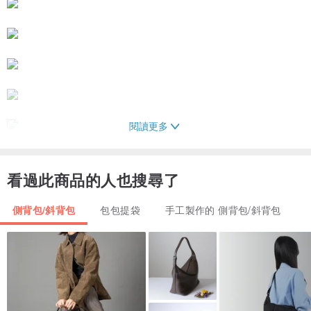
閱讀更多
看過此商品的人也搜尋了
顏色/
墨綠
側背包/斜背包
包包提袋
手工製作的 側背包/斜背包
材質/
厚水洗帆布+厚水洗牛皮背帶+帆布內裡
開口附磁釦+內附ㄧ個拉鍊大內袋20cmx 16cm (銅製YKK拉鍊 )