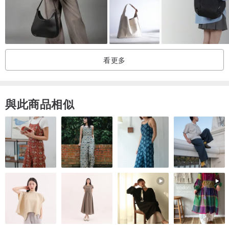
剪裁/
三段式調整背帶 總長92cm
短肩背 （簡潔＋大方）
長肩背 （隨性＋個性）
看更多
斜肩背 （帥性＋方便性）
尺寸/
與此商品相似
平放壓扁後量 大約寬43cm x 高40cm
背起來是立體的 所以實際視覺效果會窄些
每件商品皆為人工實品平放測量尺寸，實際尺寸誤差±2cm內皆為正常
範圍
＊每台電腦螢幕顯示難免有色差喔
洗滌/
建議手洗自然晾乾或乾洗