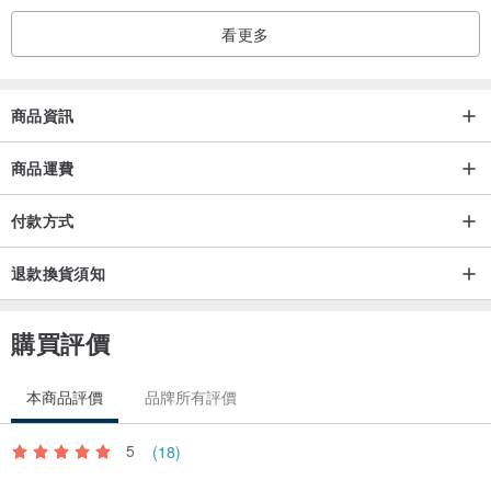
看更多
產地/製造方式
Handmade in Taiwan
商品資訊
商品運費
推薦我們另ㄧ個合作經銷的西班牙品牌 Natural World Eco 跟我們的
衣著絕配！
付款方式
有機棉 / 天然染料 / 天然橡膠 / 西班牙製
www.pinkoi.com/store/naturalworldec...
退款換貨須知
購買評價
本商品評價
品牌所有評價
5
(18)