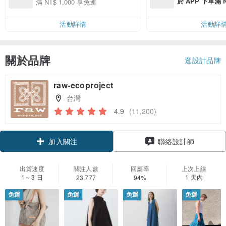
於 APP 下單滿 
滿 NT$ 1,000 享免運
運費 NT$ 100
活動詳情
活動詳
關於品牌
逛設計品牌
raw-ecoproject
台灣
4.9
(11,200)
領優惠券
聯絡設計師
加入關注
出貨速度
關注人數
回應率
上次上線
1～3 日
1 天內
23,777
94%
免運
免運
免運
免運