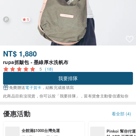
5
NT$ 1,880
rupa抓皺包 - 墨綠厚水洗帆布
5
(18)
我要排隊
免費贈送
電子賀卡
，結帳完成後填寫
此商品目前沒現貨，你可以按「我要排隊」，當有貨會主動發信通知你
優惠活動
看全部 (4)
全館滿$1000台灣免運
Pinkoi 幫你付