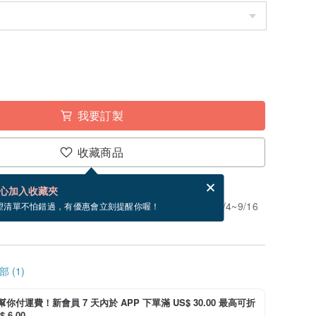
我要訂製
收藏商品
賀卡，結帳完成後填寫
電子賀卡是什麼？
心加入收藏夾
」。付款後需 7 個工作天製作。現在下單預估 9/4~9/16
望清單不怕錯過，有優惠會立刻提醒你喔！
 (1)
i 幫你付運費！新會員 7 天內於 APP 下單滿 US$ 30.00 最高可折
 6.00