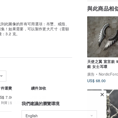
與此商品相
找到此圖像的所有可用選項：吊墜、戒指、
圖集！如果需要，可以製作更大尺寸（需額
：3.2 克。
天使之翼 宣言款 9
銀 女士耳環
廣告
NordicFor
US$ 68.00
首件運費
續件加收
S$ 7.00
US$ 0.00
 到貨 | 提供追蹤
我們建議的瀏覽環境