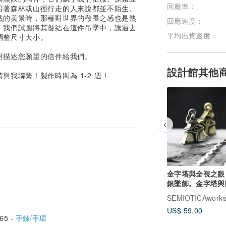
回應率：
沿著森林或山徑行走的人來說都並不陌生。
然的美景時，那種對世界的敬畏之感也是熟
回應速度：
，我們試圖將其凝結在這件吊墜中，讓過去
平均出貨速度：
調整尺寸大小。
封描述您願望的信件給我們。
設計館其他
我聯繫！製作時間為 1-2 週！
金字塔與全視之眼
銀墜飾。金字塔與
SEMIOTICAwork
US$ 59.00
65 -
手鍊/手環