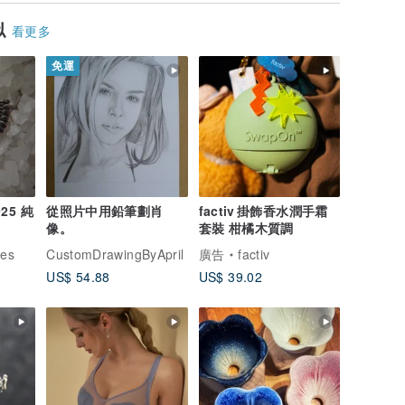
似
看更多
免運
25 純
從照片中用鉛筆劃肖
factiv 掛飾香水潤手霜
像。
套裝 柑橘木質調
ces
CustomDrawingByApril
廣告
factiv
US$ 54.88
US$ 39.02