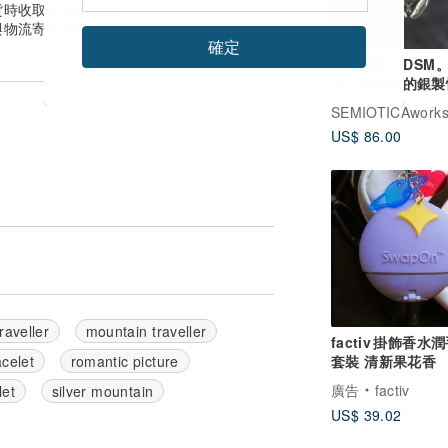
貨時收取的金額為準。
與物流寄送天數估算。實際到貨日可能因付
確定
成人珠寶 BDSM
女子被綑綁的銀製
造型珠寶吊墜。
SEMIOTICAwork
US$ 86.00
raveller
mountain traveller
factiv 掛飾香水
套裝 清新果花香
celet
romantic picture
廣告
factiv
let
silver mountain
US$ 39.02