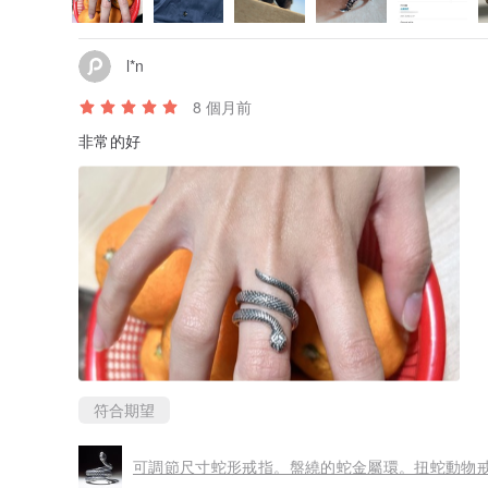
l*n
8 個月前
非常的好
符合期望
可調節尺寸蛇形戒指。盤繞的蛇金屬環。扭蛇動物