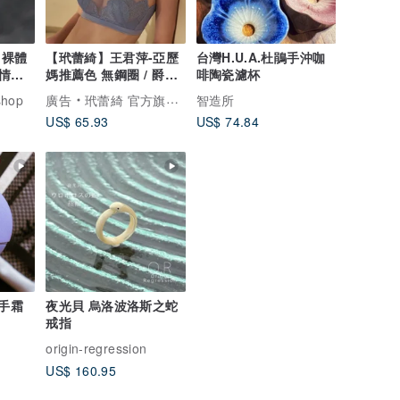
。裸體
【玳蕾綺】王君萍-亞歷
台灣H.U.A.杜鵑手沖咖
情色
媽推薦色 無鋼圈 / 爵美
啡陶瓷濾杯
蕾絲兔耳杯內衣-灰
shop
廣告
玳蕾綺 官方旗艦店
智造所
US$ 65.93
US$ 74.84
潤手霜
夜光貝 烏洛波洛斯之蛇
戒指
origin-regression
US$ 160.95