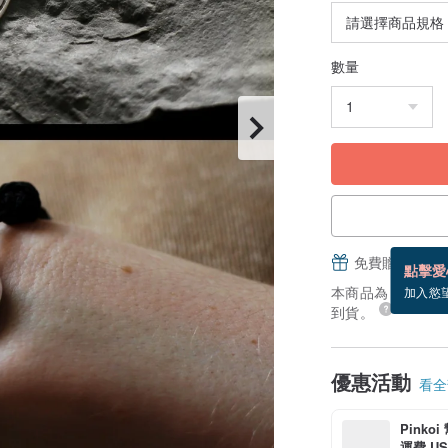
數量
免費贈送電子
點擊愛
本商品為「接單訂製
加入慾
到貨。
優惠活動
看全部
Pinko
運費 US$