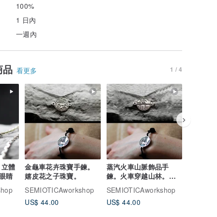
100%
1 日內
一週內
商品
1 / 4
看更多
 立體
金龜車花卉珠寶手鍊。
蒸汽火車山脈飾品手
任何圖案
眼睛
嬉皮花之子珠寶。
鍊。火車穿越山林。旅
象徵，銀
人的象徵。
供 9 種
shop
SEMIOTICAworkshop
SEMIOTICAworkshop
SEMIOTI
US$ 44.00
US$ 44.00
US$ 43.