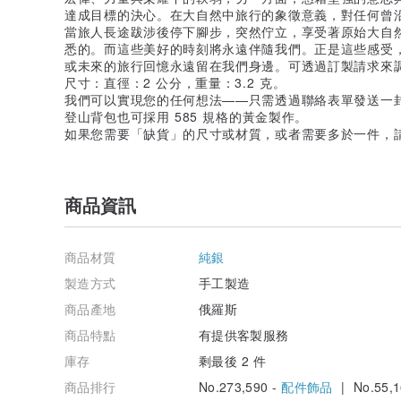
達成目標的決心。在大自然中旅行的象徵意義，對任何曾
當旅人長途跋涉後停下腳步，突然佇立，享受著原始大自
悉的。而這些美好的時刻將永遠伴隨我們。正是這些感受
或未來的旅行回憶永遠留在我們身邊。可透過訂製請求來
尺寸：直徑：2 公分，重量：3.2 克。
我們可以實現您的任何想法——只需透過聯絡表單發送一
登山背包也可採用 585 規格的黃金製作。
如果您需要「缺貨」的尺寸或材質，或者需要多於一件，請與
商品資訊
商品材質
純銀
製造方式
手工製造
商品產地
俄羅斯
商品特點
有提供客製服務
庫存
剩最後 2 件
商品排行
No.273,590 -
配件飾品
| No.55,1