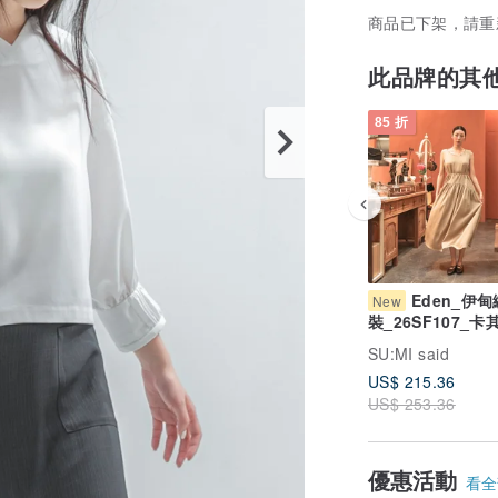
商品已下架，請重
此品牌的其
85 折
Eden_伊
New
裝_26SF107_卡
SU:MI said
US$ 215.36
US$ 253.36
優惠活動
看全部