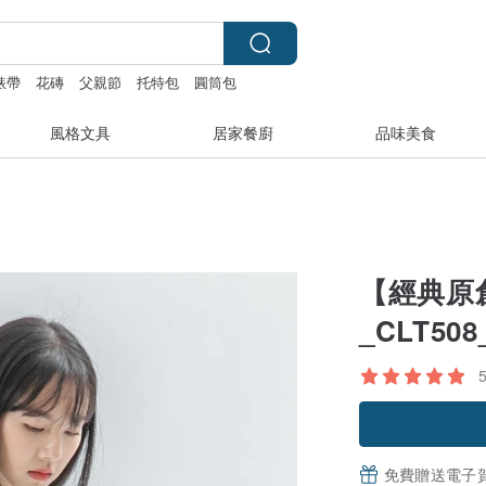
 錶帶
花磚
父親節
托特包
圓筒包
風格文具
居家餐廚
品味美食
【經典原創
_CLT50
免費贈送電子