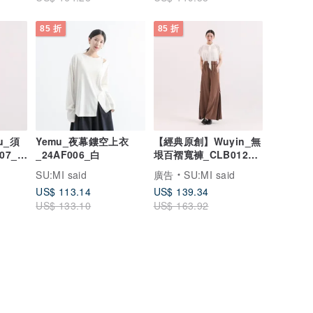
85 折
85 折
u_須
Yemu_夜幕鏤空上衣
【經典原創】Wuyin_無
07_深
_24AF006_白
垠百褶寬褲_CLB012_
棕
SU:MI said
廣告
SU:MI said
US$ 113.14
US$ 139.34
US$ 133.10
US$ 163.92