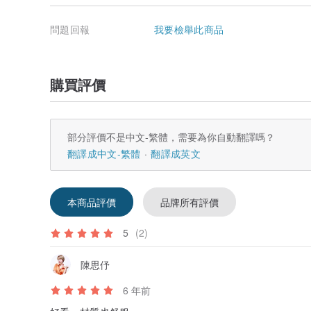
問題回報
我要檢舉此商品
購買評價
▪ MODEL SIZE 168cm / 49kg / 三圍32"23"34" / 拍
部分評價不是中文-繁體，需要為你自動翻譯嗎？
▪ 範例:
翻譯成中文-繁體
翻譯成英文
A小姐 163cm / 50kg 穿著本版型舒適
B小姐 158cm / 46kg 穿著本版型舒適
C小姐 170cm / 56kg 穿著本版型合身
D小姐 167cm / 53kg 穿著本版型合身
本商品評價
品牌所有評價
(以上為實際範例，但因每個人身材條件、骨架不同、穿衣
所以僅供參考，建議合併參考尺寸表喔 ! )
5
(2)
搭配商品
陳思伃
▼▼click here▼▼
Gaze_凝視拼接短裙_20SF253_丈青
6 年前
Trickle_涓流異材質拼接裙_20SF252_灰綠
Misplaced 錯置大摺子寬褲_CLB002_黑