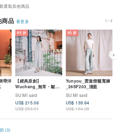
新選取其他商品
他商品
1 / 4
看更多
85 折
85 折
85 折
甸綁帶洋
【經典原創】
Yunyou_雲遊燈籠寬褲
Flick
Wuchang_無常・皺褶
_26SF203_淺藍
_26SF2
其
長洋裝_CLD026_湖水
SU:MI said
SU:MI said
SU:MI sa
綠
US$ 215.06
US$ 139.64
US$ 124
US$ 253.01
US$ 164.28
US$ 146
 (3)