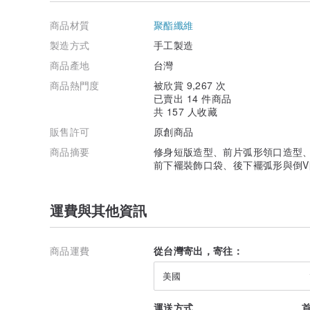
商品材質
聚酯纖維
製造方式
手工製造
商品產地
台灣
商品熱門度
被欣賞 9,267 次
已賣出 14 件商品
共 157 人收藏
販售許可
原創商品
商品摘要
修身短版造型、前片弧形領口造型
前下襬裝飾口袋、後下襬弧形與倒V
● 產品尺寸 / 細節說明
運費與其他資訊
商品運費
從台灣寄出，寄往：
美國
運送方式