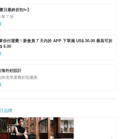
I夏日最終折扣✨】
享 7 折
情
i 幫你付運費！新會員 7 天內於 APP 下單滿 US$ 30.00 最高可折
 6.00
情
有海外好設計
品跨境享運費折抵優惠
情
計品牌