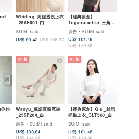
nd_
Whirling_周旋透視上衣
【經典原創】
_25AF001_白
Trigonometric_三角函
數小露背襯衫_CLT001_
SU:MI said
廣告
SU:MI said
灰藍
US$ 101.48
US$ 90.42
US$ 106.37
US$ 119.38
85 折
85 折
的你粉
Wanyu_萬語直筒寬褲
【經典原創】Qisi_綺思
_25SF204_白
抓皺上衣_CLT508_白
廣告
SU:MI said
SU:MI said
US$ 139.64
US$ 101.48
US$ 164.28
US$ 119.38