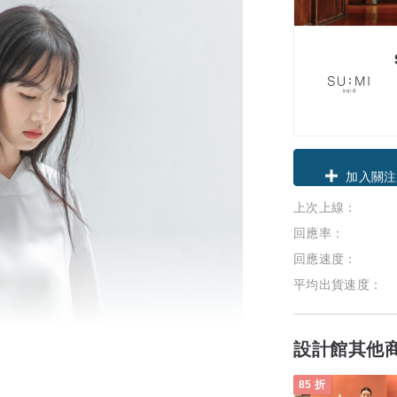
領優惠券
上次上線：
加入關注
回應率：
回應速度：
平均出貨速度：
設計館其他
85 折