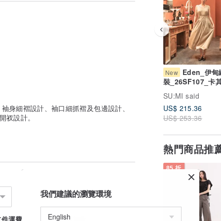
Eden_伊
New
裝_26SF107_卡
SU:MI said
、袖身細褶設計、袖口細抓褶及包邊設計、
US$ 215.36
開衩設計。
US$ 253.36
熱門商品推
85 折
我們建議的瀏覽環境
首件運費
續件加收