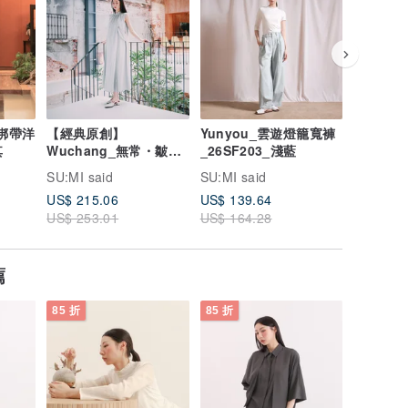
甸綁帶洋
【經典原創】
Yunyou_雲遊燈籠寬褲
Flick
Wuchang_無常・皺褶
_26SF203_淺藍
_26SF2
其
長洋裝_CLD026_湖水
SU:MI said
SU:MI said
SU:MI sa
綠
US$ 215.06
US$ 139.64
US$ 124
US$ 253.01
US$ 164.28
US$ 146
薦
85 折
85 折