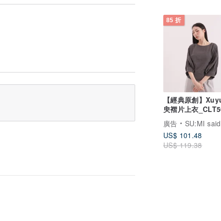
85 折
照尺碼F
【經典原創】Xuy
臾褶片上衣_CLT5
灰
廣告
SU:MI said
US$ 101.48
US$ 119.38
風格等有所差異，