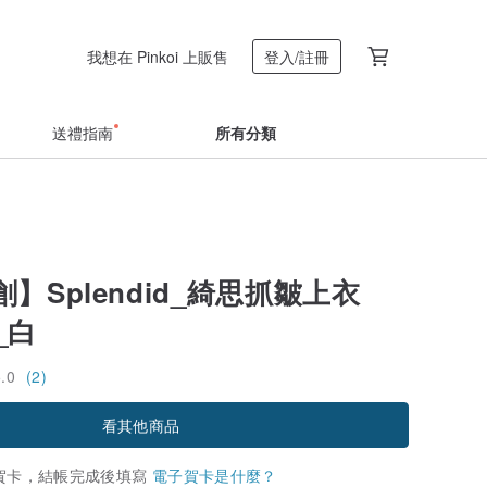
我想在 Pinkoi 上販售
登入/註冊
送禮指南
所有分類
】Splendid_綺思抓皺上衣
8_白
5.0
(2)
看其他商品
賀卡，結帳完成後填寫
電子賀卡是什麼？