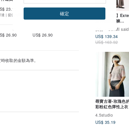
S$ 23.10
US$ 23.10
確定
寄達 | 提供追蹤
【經典原創】Exte
延伸開衩寬褲
_CLB005_灰
廣告
SU:MI said
S$ 26.90
US$ 26.90
US$ 139.34
US$ 163.92
貨時收取的金額為準。
尋寶古著-玫瑰色
彩粉紅色彈性上衣
4.5studio
US$ 35.19