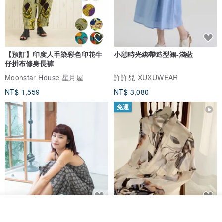
【預訂】印度人手染彩色印花牛
小憩時光綁帶造型裙-淺藍
仔拼布修身長褲
Moonstar House 星月屋
許許兒 XUXUWEAR
NT$ 1,559
NT$ 3,080
免運
放入購物車
印度蓋染工藝純棉 吊帶褲 連身褲
暈染印花白洋裝 外罩衫 復古洋裝
加入收藏
了解品牌
- 雪花灰