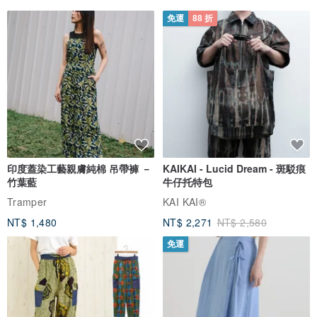
免運
88 折
包裝
1. 以白色紙箱或瓦楞紙箱為主，或是輔以快遞破壞袋。
2. 禮物包裝 - 特定節日自動禮物包裝，一般時間如需包裝成禮物，請
於備註欄告訴我們喔~
印度蓋染工藝親膚純棉 吊帶褲 －
KAIKAI - Lucid Dream - 斑駁痕
竹葉藍
牛仔托特包
Made in Taiwan
Tramper
KAI KAI®
NT$ 1,480
NT$ 2,271
NT$ 2,580
免運