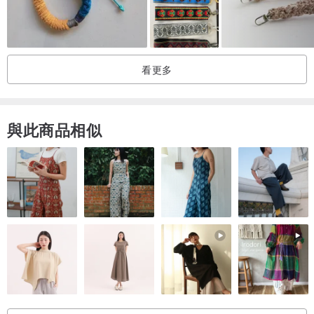
看著微笑圖案吊飾，心情也變得更開心呢!
看更多
可同時搭配多種手機殼，換手機殼也不怕!
與此商品相似
2款手機夾片隨機出貨1個，如要指定夾片請備註告訴我們喔!
🩰 姊妹好友最佳客製禮物 🩰
►
滿2件免運 ◆ 客製英文字母手機腕帶
★ 是手機腕帶也是手環!