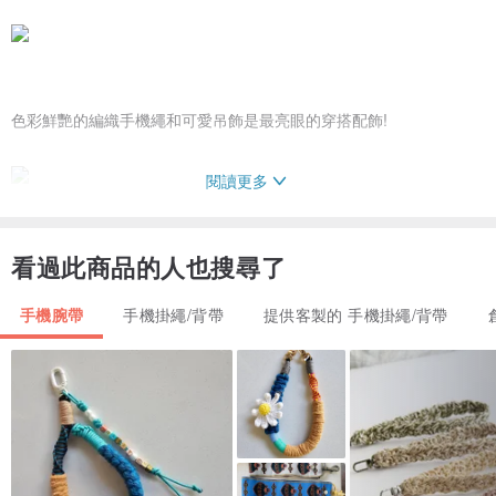
色彩鮮艷的編織手機繩和可愛吊飾是最亮眼的穿搭配飾!
閱讀更多
看過此商品的人也搜尋了
可同時搭配多種手機殼，換手機殼也不怕!
手機腕帶
手機掛繩/背帶
提供客製的 手機掛繩/背帶
閃耀繽紛色彩的果凍小熊陪著你到處趴趴走!