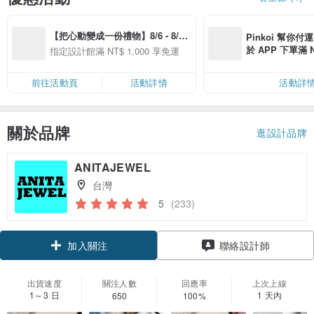
【把心動變成一份禮物】8/6 - 8/20 
Pinkoi 幫你付
精選品牌全館滿 NT$1,000 免運
於 APP 下單滿 
指定設計館滿 NT$ 1,000 享免運
運費 NT$ 100
前往活動頁
活動詳情
活動詳
關於品牌
逛設計品牌
ANITAJEWEL
台灣
5
(233)
領優惠券
聯絡設計師
加入關注
出貨速度
關注人數
回應率
上次上線
1～3 日
1 天內
650
100%