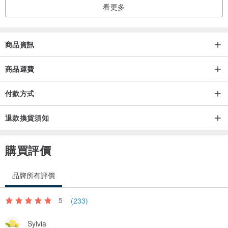
看更多
商品資訊
夾片安裝方式
商品運費
付款方式
退款換貨須知
【商品資訊】
購買評價
品名
微笑小熊手機腕帶連夾片 編織手腕繩 手機防丟繩 手機鍊 - 適用所有
品牌所有評價
品牌全包手機殼
5
(233)
Sylvia