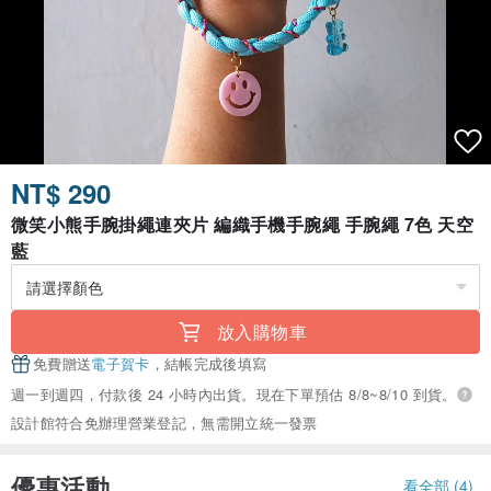
NT$ 290
微笑小熊手腕掛繩連夾片 編織手機手腕繩 手腕繩 7色 天空
藍
放入購物車
免費贈送
電子賀卡
，結帳完成後填寫
週一到週四，付款後 24 小時內出貨。現在下單預估 8/8~8/10 到貨。
設計館符合免辦理營業登記，無需開立統一發票
優惠活動
看全部 (4)