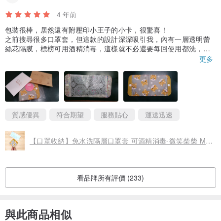
商品組合
4 年前
手機腕帶+手機夾片
包裝很棒，居然還有附壓印小王子的小卡，很驚喜！
之前搜尋很多口罩套，但這款的設計深深吸引我，內有一層透明蕾
絲花隔膜，標榜可用酒精消毒，這樣就不必還要每回使用都洗，很
方便！而且更安全！
更多
商品材質
聚酯纖維編繩、鋅合金五金配件、環保樹酯小熊、微笑吊飾、壓克力
附圖特地使用一般尺寸的黑口罩，可以看得出隔層空間很大，口罩
可以完全收納在內而不會外露，光安全實用性就要給好幾個讚！
鏈條釦
而且還是柴犬樣式！對犬派的更有吸引力XD
本來希望按鈕那邊的皮革顏色可以換另一個顏色，但想想還是算了X
質感優異
符合期望
服務貼心
運送迅速
D
保存清潔
【口罩收納】免水洗隔層口罩套 可酒精消毒-微笑柴柴 Mask folder
請用乾布擦拭即可，金屬製品請避免碰水。
看品牌所有評價 (233)
商品尺寸
與此商品相似