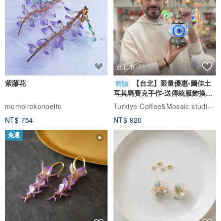
台北市
紫藤花
【台北】限量優惠-圖佳土
體驗
耳其馬賽克手作-送傳統服飾換裝
體驗
Turkiye Coffee&Mosaic studio土耳其咖啡與馬賽克燈工作坊
momoirokonpeito
NT$ 754
NT$ 920
免運