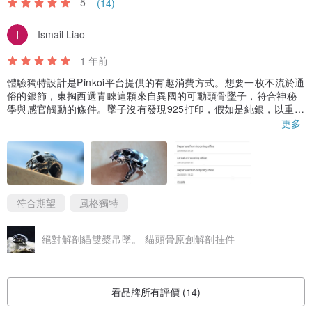
5
(14)
Ismail Liao
1 年前
體驗獨特設計是Pinkoi平台提供的有趣消費方式。想要一枚不流於通
俗的銀飾，東掏西選青睞這顆來自異國的可動頭骨墜子，符合神秘
學與感官觸動的條件。墜子沒有發現925打印，假如是純銀，以重量
VS價格來說，挺實在的，秤重如實符合頁面產品說明資訊。造型擬
更多
真符合期待，下顎可動，牙齒也挺利的（誤以為有彈簧會回壓，初
次拉開不小心傷到指頭），前面看側面看線條有趣且平衡。接下來
就是找到鍊子搭配，穿搭上身。
附上來自土耳其的郵寄時程，提供台灣消費者參考。
符合期望
風格獨特
絕對解剖貓雙槳吊墜。 貓頭骨原創解剖挂件
看品牌所有評價 (14)