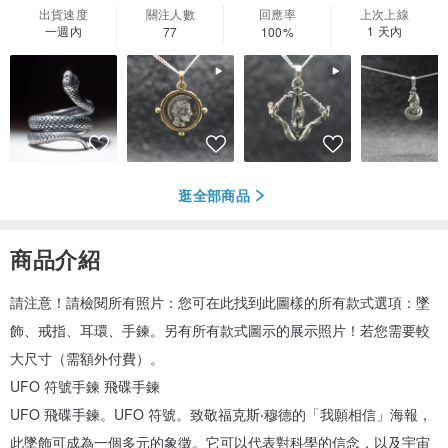
出貨速度
關注人數
回應率
上次上線
一週內
1 天內
77
100%
逛全部商品
商品介紹
請注意！請檢閱所有照片：您可在此找到此圖樣的所有款式選項：墜
飾、戒指、耳環、手鍊。另有所有款式圖示的展示照片！若您需要較
大尺寸（需額外付費）。
UFO 符號手鍊 飛碟手鍊
UFO 飛碟手鍊。UFO 符號。致敬福克斯‧穆德的「我願相信」海報，
此墜飾可成為一個多元的象徵。它可以代表對科學的信念，以及宇宙