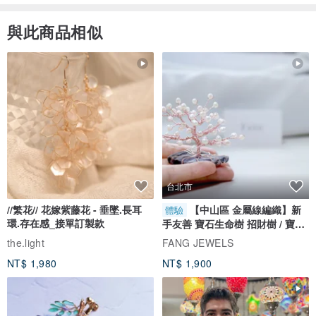
與此商品相似
台北市
//繁花// 花嫁紫藤花 - 垂墜.長耳
【中山區 金屬線編織】新
體驗
環.存在感_接單訂製款
手友善 寶石生命樹 招財樹 / 寶石
自選
the.light
FANG JEWELS
NT$ 1,980
NT$ 1,900