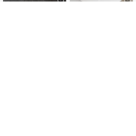
我要訂製
藤花 煌 耳環・耳夾
【繁花計畫】- 清冰
加入收藏
了解品牌
Dip art -nachugo-
紅花 hunghua
NT$ 2,125
NT$ 720
93 折
台北市
晶透紫藤花 垂墜樹脂/耳夾可
【療育時光】DIY製作2副
體驗
專屬UV膠乾燥花樹脂耳環 台北體
驗課程
KL珂蘿花設計
JYC.accessories
NT$ 1,292
NT$ 1,380
NT$ 1,150