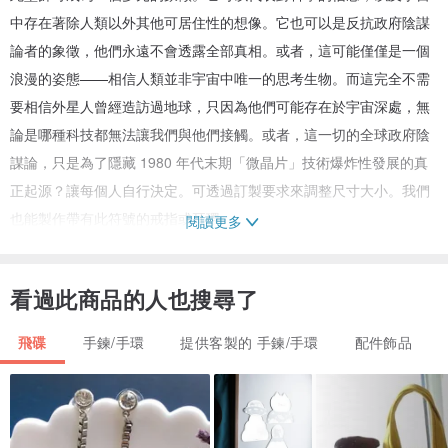
中存在著除人類以外其他可居住性的想像。它也可以是反抗政府陰謀
論者的象徵，他們永遠不會透露全部真相。或者，這可能僅僅是一個
浪漫的姿態——相信人類並非宇宙中唯一的思考生物。而這完全不需
要相信外星人曾經造訪過地球，只因為他們可能存在於宇宙深處，無
論是哪種科技都無法讓我們與他們接觸。或者，這一切的全球政府陰
謀論，只是為了隱藏 1980 年代末期「微晶片」技術爆炸性發展的真
正起源？讓每個人自行決定。可透過訂製要求來調整尺寸大小。我們
也能製作帶有此符號的戒指或耳環。
閱讀更多
購買後，請告知您的手腕圍度，以便為您客製化。合成繩。UFO 飛碟
手鍊。UFO 符號。
看過此商品的人也搜尋了
我可以實現您的任何想法——只需透過聯絡表單寄一封信描述您的願
望。
飛碟
手鍊/手環
提供客製的 手鍊/手環
配件飾品
尺寸：高 2.6 公分，寬：2.6 公分。重量：3.4 克。
UFO 手鍊亦可選用 585 純金或鍍金材質製作。
購買後，請在備註中告知您的手腕圍度，以便為您客製化。
請注意！對於標示「缺貨」的材質，製作時間為 1-2 週！請聯絡我以