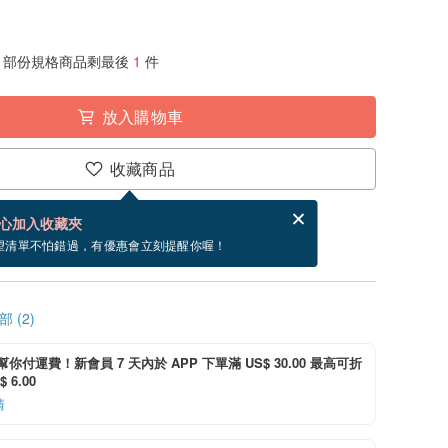
部份規格商品剩最後
1
件
放入購物車
收藏商品
賀卡，結帳完成後填寫
電子賀卡是什麼？
心加入收藏夾
~8/27 到貨。
望清單不怕錯過，有優惠會立刻提醒你喔！
 (2)
i 幫你付運費！新會員 7 天內於 APP 下單滿 US$ 30.00 最高可折
 6.00
情