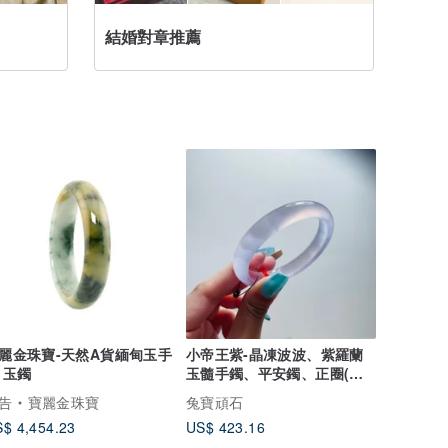
結婚對章推薦
手鍊/手
麗金珠寶-天然A貨緬甸玉手
小帝王紫-晶凍波波、紫羅蘭
 玉鐲
玉髓手鐲、平安鐲、正圈(內
徑53.7)
告
寶麗金珠寶
兔寶頑石
$ 4,454.23
US$ 423.16