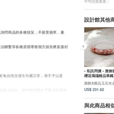
平均出貨速度：
設計館其他
以詢問商品的各種狀況，不接受挑單、棄
無法聯繫等各種原因導致我方損失將直接封
• 私訊問價 • 雅飾
後有氧化情況發生均屬正常，將不予以退
櫻花瑪瑙精品單鐲 |
57.0圈口10條寬
雅飾&雅品玉石水
US$ 231.62
曲變形之狀況，我們將盡量給予商品保護措
範圍。
與此商品相
運費為雙方各自負擔。
幫手回應為主。