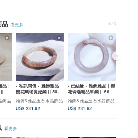
-
商品
1 / 3
看更多
雅品 |
• 私訊問價 • 雅飾雅品 |
• 已結緣 • 雅飾雅品 | 櫻
• 已結緣 
|
櫻花瑪瑙貴妃鐲 || 50-
花瑪瑙精品單鐲 || 56.1
料藍水精品單
51
口 11+條寬
口 5+條
晶飾品
雅飾&雅品玉石水晶飾品
雅飾&雅品玉石水晶飾品
雅飾&雅
US$ 231.62
US$ 231.62
US$ 231
似
看更多