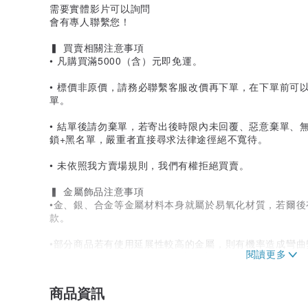
需要實體影片可以詢問
會有專人聯繫您！
▍ 買賣相關注意事項
• 凡購買滿5000（含）元即免運。
• 標價非原價，請務必聯繫客服改價再下單，在下單前可
單。
• 結單後請勿棄單，若寄出後時限內未回覆、惡意棄單、
鎖+黑名單，嚴重者直接尋求法律途徑絕不寬待。
• 未依照我方賣場規則，我們有權拒絕買賣。
▍ 金屬飾品注意事項
•金、銀、合金等金屬材料本身就屬於易氧化材質，若爾
款。
•部分商品若有使用延展性較高的金屬，則有機率造成彎
施，若稍有狀況可自行弄回原樣，此問題將不含蓋在瑕疵
•購買一年內若有C圈、掉鑽等情況產生，都可免費維修，
商品資訊
▻一年以上則需材料費用，詳細維修狀況請私訊，依小