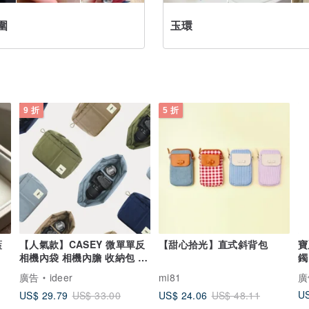
圍
玉環
9 折
5 折
藍
【人氣款】CASEY 微單單反
【甜心拾光】直式斜背包
寶
相機內袋 相機內膽 收納包 包
鐲
中包
廣告
ideer
mi81
廣
US
US$ 29.79
US$ 24.06
US$ 33.00
US$ 48.11