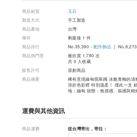
•部分商品為手工製作，有輕微的瑕疵均屬正常。（局部殘膠、
商品材質
玉石
•造成金屬氧化有許多因素，環境使然、人為造成及身體因素.
製造方式
手工製造
保養可詢問小幫手，請勿將此認知為商品質量差，感謝各
商品產地
台灣
▍ 水晶瑪瑙玉石注意事項
庫存
剩最後 1 件
•水晶瑪瑙玉石礦物表面或內部可能產生冰裂、雲霧、共
商品排行
No.35,390 -
配件飾品
| No.8,273
徵，不算在瑕疵範圍，不能接受者請勿購買。
商品熱門度
被欣賞 1,780 次
•礦石於拋光、打磨或晶體切割等階段難免會有削邊不平
共 0 人收藏
「盡量」全數告知，倘若有小地方不慎遺漏也請見諒，但
思。
販售許可
原創商品
商品摘要
稀有意境緬甸翡翠鐲 冰脆青梅的清
•商品均以實物為主，照片影片會盡可能以各種角度及光
溶於色彩裡 特別溫柔！ 僅此一支 錯過
設備、網路連線等影響而有些許落差，如果還是無法接
地：緬甸 狀態：無摸感、摳感與精
•部分手鐲為了外型的美觀及圓潤感可能會有「精修」的
漏價，一旦售出就不做退換，請務必謹慎購買。
運費與其他資訊
▍ 收貨注意事項
•收到商品開箱時請務必錄影或是拍照，出貨時皆有小幫
或照片證明。
商品運費
從台灣寄出，寄往：