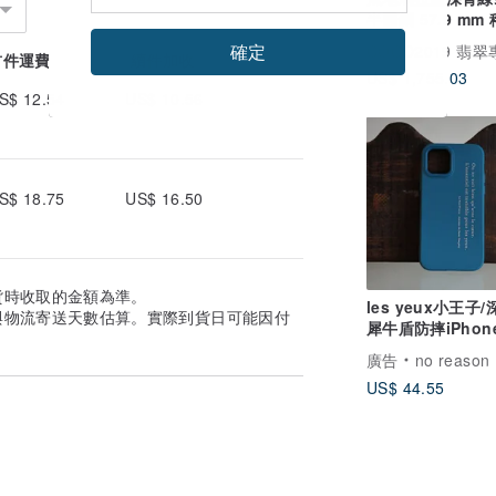
大」瑕疵等情況，請在完成訂單的「7天
半圓鐲 57.9 mm
拍照等資料，一律由買家自行吸收，不能接
一款
確定
COCO2019 翡
首件運費
續件加收
US$ 1,755.03
換貨的理由。喊單前請務必確認尺寸，水晶
S$ 12.54
US$ 10.56
者一律不再做退換。
誠心處理，但倘若規則內有提到的，絕對不
S$ 18.75
US$ 16.50
望可以盡量處理到好。「習慣」給惡意評論
貨時收取的金額為準。
絕再次交易以避免下次的不愉快，敬請見
les yeux小王子/
與物流寄送天數估算。實際到貨日可能因付
犀牛盾防摔iPhon
殼
廣告
no reason
US$ 44.55