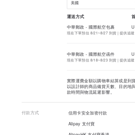
•若收貨時有發現漏件、錯件、物流或其餘原因導致的「重
美國
內」洽詢小幫手，若是超過時間或是沒有提供開箱錄影、
受者請勿購買。
運送方式
•拒絕因尺寸不合、色澤花色或其他個人問題當作要求退
中華郵政 - 國際航空包裹
U
設計款手鍊可先詢問能不能更改後再喊單，其餘直接喊單
現在下單預估 8/21~8/27 到貨 | 提供追蹤
▍ 關於售後及評價
•關於商品有任何問題都歡迎私訊詢問，我們都會秉持著
中華郵政 - 國際航空函件
U
退讓哦！
現在下單預估 8/18~8/23 到貨 | 提供追蹤
•本賣場不接受惡意評論，有任何不夠好的地方我們都希
者可能要煩請繞道，小店經營名聲不容易，謝謝。
實際運費金額以購物車結算或是到
•惡意給予評論並且不讓小幫手處理的買家，我們有權拒
以設計師的商品備貨天數、目的地
諒。
款時間與物流延遲影響。
▍ 購買則視為同意以上規則，請務必詳細查看。
付款方式
信用卡安全加密付款
Alipay 支付寶
AlipayHK 支付寶香港