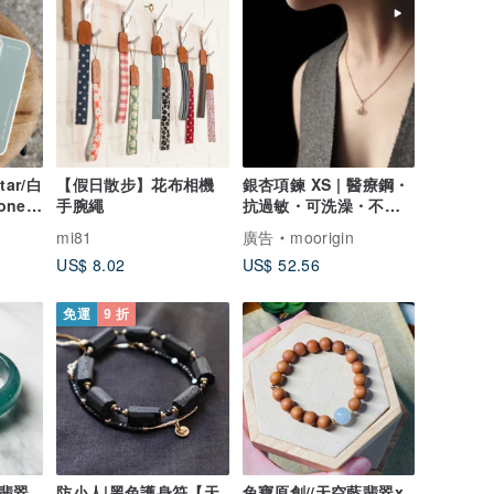
tar/白
【假日散步】花布相機
銀杏項鍊 XS | 醫療鋼・
one手
手腕繩
抗過敏・可洗澡・不掉
色
mi81
廣告
moorigin
US$ 8.02
US$ 52.56
免運
9 折
翡翠
防小人|黑色護身符【天
兔寶原創//天空藍翡翠x