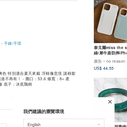
掉漆、污點、刮傷、脫線......等）
.....等都可能造成氧化情況，飾品日常
位。
生礦、岩石原皮或紋路等，以上皆屬天然特
 -
手鍊/手環
泰戈爾miss the s
綠/犀牛盾防摔iPh
整或存在少許摸摳感，如有此類之狀況會
機殼
絕對不會故意忽略，完美主義者下單請三
廣告
no reason
US$ 44.55
爽色 特別適合夏天來戴 浮棉像意境 讓棉絮
照真實呈現，但仍可能因光線、畫質或硬體
不再有！ - 圈口：53.6 條寬：8+ 產
受者請勿購買。
修 底子：冰底飄棉
狀況，如有精修之手鐲一定會告知並且給予
我們建議的瀏覽環境
手及闆娘各兩次確認，如有問題請提供錄影
瓜地馬拉產深青綠