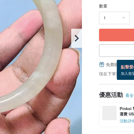
數量
免費贈送電子
點擊愛
現在下單預估 8/18
加入慾
優惠活動
看全部
Pinko
運費 US$
活動詳