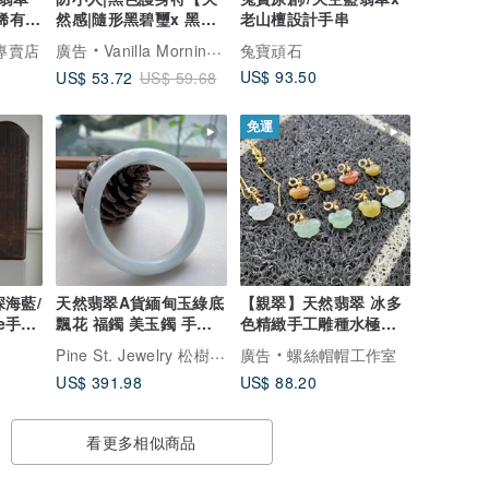
 稀有獨
然感|隨形黑碧璽x 黑曜
老山檀設計手串
石】
翠專賣店
廣告
Vanilla Morning 香草的早上
兔寶頑石
US$ 93.50
US$ 53.72
US$ 59.68
免運
深海藍/
天然翡翠A貨緬甸玉綠底
【親翠】天然翡翠 冰多
e手機
飄花 福鐲 美玉鐲 手鐲
色精緻手工雕種水極美
母親節送禮
如意頭鎖骨鏈
Pine St. Jewelry 松樹街輕奢珠寶
廣告
螺絲帽帽工作室
US$ 391.98
US$ 88.20
看更多相似商品