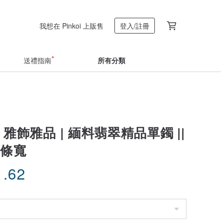
我想在 Pinkoi 上販售
登入/註冊
送禮指南
所有分類
• 雅飾雅品 | 緬料翡翠精品單鐲 ||
8+條寬
1.62