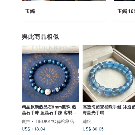
玉鐲
玉鐲 16
與此商品相似
精品原礦藍晶石8mm圓珠 藍
高透海藍寶桶珠手鏈 冰透
晶石手珠 藍晶石手鍊 客製化
海星光手環
設計
廣告
TIBUKKYO德榕藏品
繡娘
US$ 118.04
US$ 80.65