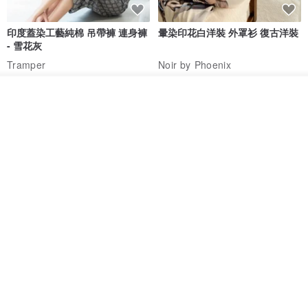
印度蓋染工藝純棉 吊帶褲 連身褲
暈染印花白洋裝 外罩衫 復古洋裝
- 雪花灰
Tramper
Noir by Phoenix
NT$ 1,480
NT$ 1,480
放入購物車
加入收藏
了解品牌
印度蓋染工藝純棉 長褲 －晚霞紅
【波麗印花】皇家鹿苑 澎澎熱氣
球 前短後長 鬆緊帶 長裙
Tramper
Mr. Greenwood
NT$ 1,080
NT$ 2,620