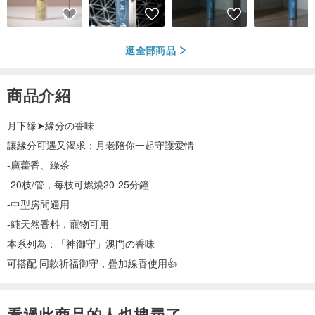
逛全部商品
商品介紹
月下緣➤緣分の香味
讓緣分可遇又渴求；月老陪你一起守護愛情
-廣藿香、綠茶
-20枝/管，每枝可燃燒20-25分鐘
-中型房間適用
-純天然香料，寵物可用
本系列為：「神御守」澳門の香味
可搭配 同款祈福御守，疊加線香使用👍
看過此商品的人也搜尋了