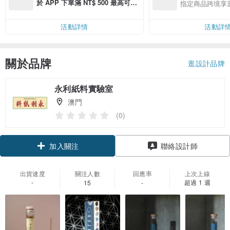
於 APP 下單滿 NT$ 500 最高可折
指定商品跨境享
運費 NT$ 100
活動詳情
活動詳
關於品牌
逛設計品牌
永利紙料實驗室
澳門
(0)
加入關注
聯絡設計師
出貨速度
關注人數
回應率
上次上線
-
超過 1 週
15
-