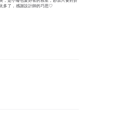
美，是小廢包愛好者的救星，鈔票只要對折
太多了，感謝設計師的巧思♡