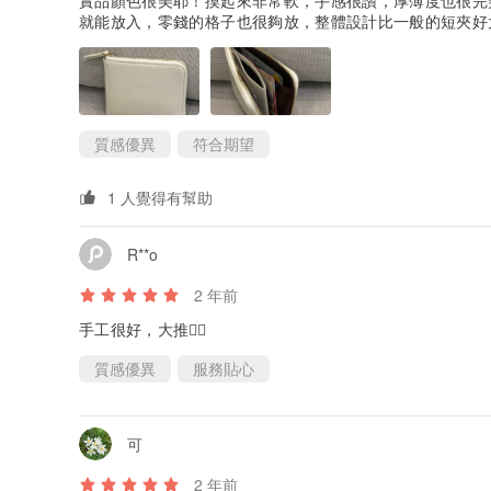
實品顏色很美耶！摸起來非常軟，手感很讚，厚薄度也很完
就能放入，零錢的格子也很夠放，整體設計比一般的短夾好
質感優異
符合期望
1 人覺得有幫助
R**o
2 年前
手工很好，大推👍🏻
質感優異
服務貼心
可
2 年前