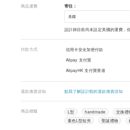
商品運費
寄往：
★尺寸★
長11.5cm寬10cm厚1cm
美國
★材質★
設計師目前尚未設定美國的運費，
耐磨人造皮革(表面有做防水處理)
★產地/製造方式★
台灣MIT/手工製造
付款方式
信用卡安全加密付款
Alipay 支付寶
AlipayHK 支付寶香港
退款換貨須知
點我了解設計館的退款換貨須知
商品標籤
L型
handmade
交換禮
素色L型短夾
聖誕禮物