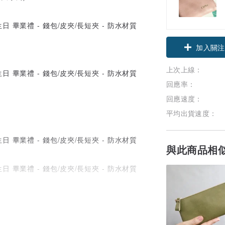
加入關注
上次上線：
回應率：
回應速度：
平均出貨速度：
與此商品相
在口袋裏。
錢的地方。