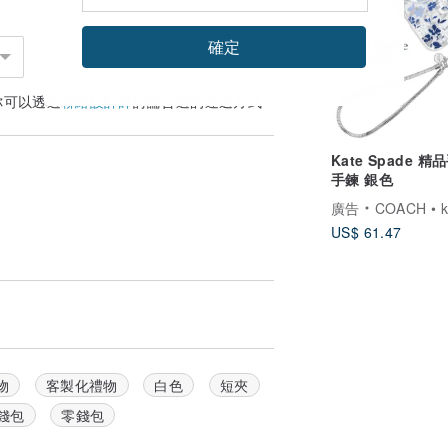
確定
你可以透過
聯絡設計師
討論合適的運送方式
Kate Spade 精
手鍊 銀色
廣告
COACH • kate spad
US$ 61.47
物
客製化禮物
白色
短夾
錢包
零錢包