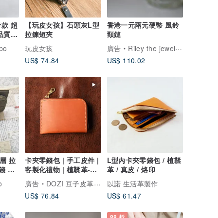
款 超
【玩皮女孩】石頭灰L型
香港一元兩元硬幣 風鈴
品質
拉鍊短夾
頸鏈
bo
玩皮女孩
廣告
Riley the jewellery
US$ 74.84
US$ 110.02
層 拉
卡夾零錢包 | 手工皮件 |
L型內卡夾零錢包 / 植鞣
錢 皮
客製化禮物 | 植鞣革-L
革 / 真皮 / 烙印
型零錢包
o
廣告
DOZI 豆子皮革手作
以諾 生活革製作
US$ 76.84
US$ 61.47
88 折