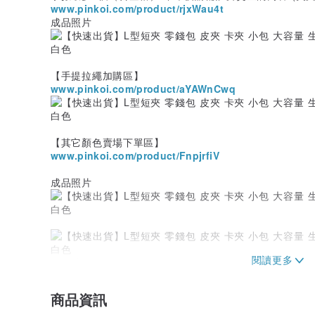
www.pinkoi.com/product/rjxWau4t
成品照片
【手提拉繩加購區】
www.pinkoi.com/product/aYAWnCwq
【其它顏色賣場下單區】
www.pinkoi.com/product/FnpjrfiV
成品照片
★設計故事★
還記得小時最喜歡撿爸爸從口袋中掉出的零錢。
傳統男用皮夾很少有零錢袋的設計，所以爸爸都把零錢塞
商品資訊
只要是爸爸坐過的位置，躺過的地方都是我們姐妹A零用