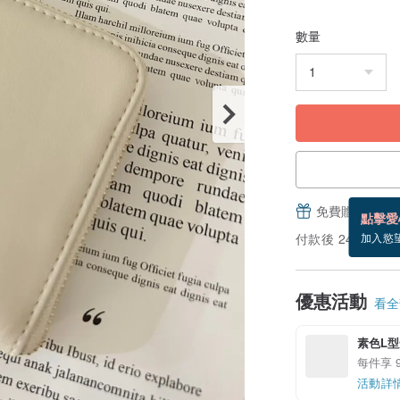
數量
免費贈送電子
點擊愛
付款後 24 小時
加入慾
優惠活動
看全部
素色L型
每件享 
活動詳