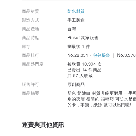
或許這是充滿威嚴的爸爸，用屬於他自己的溫柔方式給女
現在我們長大了，為了讓爸爸的零錢有個歸處。
商品材質
防水材質
我利用爸爸牛仔褲口袋尺寸。
設計了讓零錢、紙鈔、卡片(駕照/信用卡)都能放進去的『
製造方式
手工製造
具有集方便、收納、輕巧於一身的優點。
商品產地
台灣
共推出了多個色系來滿足大家的需求。
不但在市集受到年輕學子們的歡迎。
商品特點
Pinkoi 獨家販售
更受到都會輕熟女們的喜愛 。
庫存
剩最後 1 件
★設計師及品牌簡介★
商品排行
No.22,051 -
包包提袋
| No.3,376
因為Eva設計師實在太愛和客人聊天了所以取了"蝶蝶不休
一塊面料 一個故事 少量且繁複的製作
商品熱門度
被欣賞 10,994 次
我希望每一件作品都能像太陽一樣，傳遞溫暖的手作溫度
已賣出 14 件商品
共 57 人收藏
★商品說明★
販售許可
原創商品
一手可以掌握的大小
很簡約 很輕巧 是個可放進口袋裡的萬用小錢包
商品摘要
新色 奶油白 材質升級更耐用 一
薄款錢包 放上幾張常用的卡，零錢，紙鈔 就可以出門囉!
別的夾層 很簡約 很輕巧 可防水
的卡，零錢，紙鈔 就可以出門囉!
★內部收納夾層★
紙鈔層x1：可放置鈔票或發票
運費與其他資訊
票卡收納夾層x4：可放信用卡/票卡/名片..等
零錢位x1