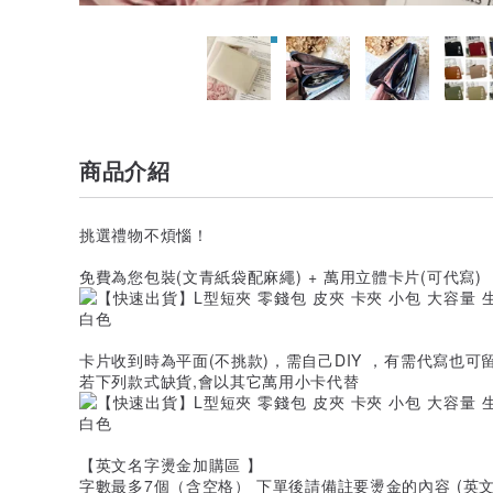
商品介紹
挑選禮物不煩惱！
免費為您包裝(文青紙袋配麻繩) + 萬用立體卡片(可代寫)
卡片收到時為平面(不挑款)，需自己DIY ，有需代寫也可
若下列款式缺貨,會以其它萬用小卡代替
【英文名字燙金加購區 】
字數最多7個（含空格） 下單後請備註要燙金的內容 (英文