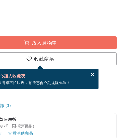
放入購物車
收藏商品
賀卡，結帳完成後填寫
電子賀卡是什麼？
心加入收藏夾
內出貨。（不包含週五到週日）
望清單不怕錯過，有優惠會立刻提醒你喔！
 (3)
短夾98折
98 折（限指定商品）
情
查看活動商品