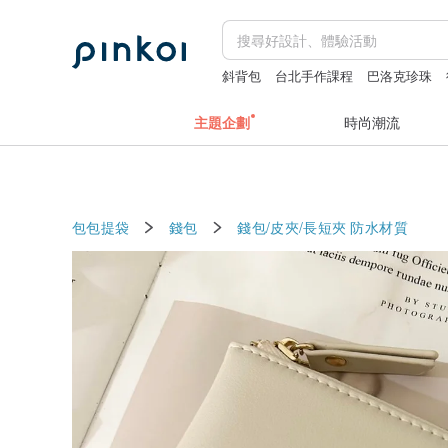
斜背包
台北手作課程
巴洛克珍珠
+miffy
主題企劃
時尚潮流
包包提袋
錢包
錢包/皮夾/長短夾
防水材質