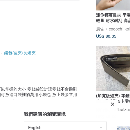
兒們一點零用錢。
迷你輕薄長夾 平滑
口袋小錢包』！！
輕量 耐水耐刮 高
日本製 人工皮革
廣告
cocochi ko
US$ 80.05
 -
錢包/皮夾/長短夾
"這個好記的名字
！
手可以掌握的大小 零錢袋設計讓零錢不會跑到
是個可放進口袋裡的萬用小錢包 放上幾張常用
(加寬版短夾) 零錢
鍊口袋式樣 5卡零
夾 水洗牛皮紙
黑白作。heibaizu
我們建議的瀏覽環境
US$ 43.66