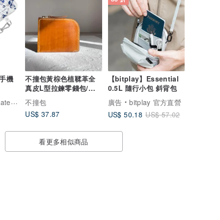
品手機
不撞包黃棕色植鞣革全
【bitplay】Essential
真皮L型拉鍊零錢包/短
0.5L 隨行小包 斜背包
夾
e 數位精品
不撞包
廣告
bitplay 官方直營
US$ 37.87
US$ 50.18
US$ 57.02
看更多相似商品