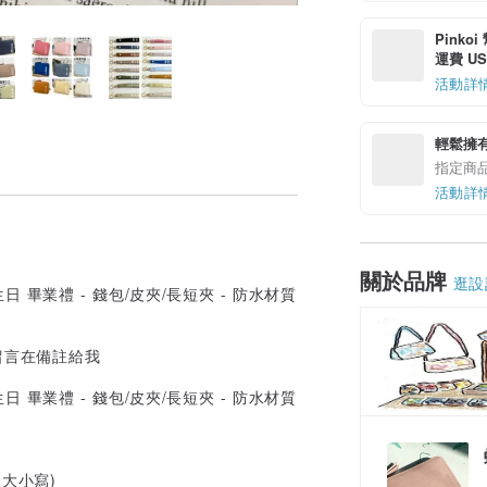
Pinko
運費 US$
活動詳
輕鬆擁
指定商
活動詳
關於品牌
逛設
留言在備註給我
大小寫)