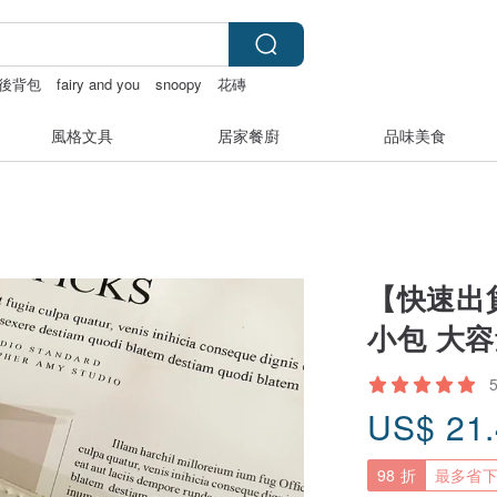
後背包
fairy and you
snoopy
花磚
風格文具
居家餐廚
品味美食
【快速出貨
小包 大容
US$
21
98 折
最多省下 