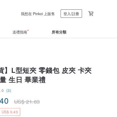
我想在 Pinkoi 上販售
登入/註冊
送禮指南
所有分類
】L型短夾 零錢包 皮夾 卡夾
量 生日 畢業禮
5.0
(3)
.40
US$
21.83
US$ 0.43