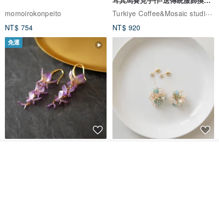
耳其馬賽克手作-送傳統服飾換裝
體驗
Turkiye Coffee&Mosaic studio土耳其咖啡與馬賽克燈工作坊
momoirokonpeito
NT$ 754
NT$ 920
免運
藤花 煌 耳環・耳夾
【繁花計畫】- 清冰
放入購物車
加入收藏
了解品牌
Dip art -nachugo-
紅花 hunghua
NT$ 2,125
NT$ 720
93 折