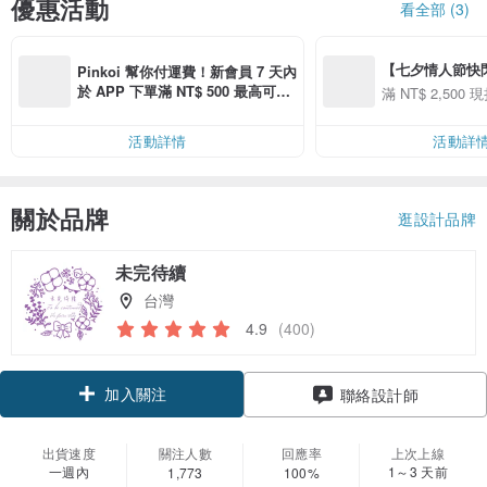
優惠活動
看全部 (3)
【七夕情人節快閃】8
Pinkoi 幫你付運費！新會員 7 天內
用 APP 購買任一
於 APP 下單滿 NT$ 500 最高可折
滿 NT$ 2,500 現
00 現折 NT$100
運費 NT$ 100
活動詳情
活動詳
關於品牌
逛設計品牌
未完待續
台灣
4.9
(400)
加入關注
聯絡設計師
出貨速度
關注人數
回應率
上次上線
一週內
1～3 天前
1,773
100%