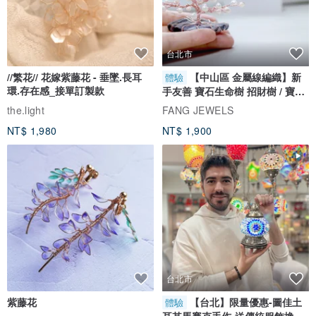
台北市
//繁花// 花嫁紫藤花 - 垂墜.長耳
【中山區 金屬線編織】新
體驗
環.存在感_接單訂製款
手友善 寶石生命樹 招財樹 / 寶石
自選
the.light
FANG JEWELS
NT$ 1,980
NT$ 1,900
台北市
紫藤花
【台北】限量優惠-圖佳土
體驗