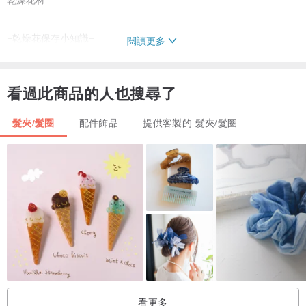
=乾燥花保存小知識=
閱讀更多
● 請置於室內通風乾燥的地方，勿放置於陽光曝曬or易噴灑到任何液
體的環境
看過此商品的人也搜尋了
● 乾燥花隨放置時間增長，花材慢慢氧化褪色屬自然現象
● 若有累積灰塵，使用小毛刷輕輕拂去即可
髮夾/髮圈
配件飾品
提供客製的 髮夾/髮圈
● 乾燥花偶爾自然掉落花瓣屬自然現象，切莫過於擔心害怕
● 若好好保存，作品可以維持六個月-1年或更久喔!
=設計師及品牌簡介=
小紫
手作、溫度、清新、誠意，只想讓你/妳能感受到。
產地/製造方式
台灣 手工製作
看更多