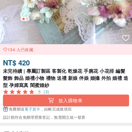
5
134 人已收藏
NT$ 420
未完待續 | 專屬訂製區 客製化 乾燥花 手腕花 小花排 編髮
髮飾 飾品 婚禮小物 禮物 送禮 新娘 伴娘 婚攝 外拍 婚禮 造
型 孕婦寫真 閨蜜婚紗
5
(3)
放入購物車
免費贈送
電子賀卡
，結帳完成後填寫
設計館符合免辦理營業登記，無需開立統一發票