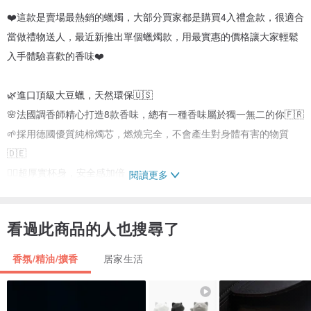
❤️這款是賣場最熱銷的蠟燭，大部分買家都是購買4入禮盒款，很適合
當做禮物送人，最近新推出單個蠟燭款，用最實惠的價格讓大家輕鬆
入手體驗喜歡的香味❤️
🌿進口頂級大豆蠟，天然環保🇺🇸
🌸法國調香師精心打造8款香味，總有一種香味屬於獨一無二的你🇫🇷
🌱採用德國優質純棉燭芯，燃燒完全，不會產生對身體有害的物質
🇩🇪
👍🏻超厚實杯身，安全感加倍
閱讀更多
❤️每一個蠟燭都有單獨包裝，給精緻的自己最好的禮物🎁
看過此商品的人也搜尋了
尺寸：
5*6.2cm
香氛/精油/擴香
居家生活
一個約40g 可以燒7-8小時
🌿香味選擇🌿