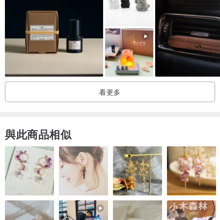
1️⃣英國梨小蒼蘭（淡雅）-現貨
2️⃣鼠尾草海鹽（熱銷款）-現貨
3️⃣藍風鈴（清新花果香）-現貨
4️⃣法國杜松與薰衣草（舒壓）-現貨
5️⃣男朋友毛衣（中性木質香）-現貨
6️⃣黑莓與月桂- 現貨
看更多
7️⃣玫瑰 - 現貨
8️⃣茉莉 - 現貨
9️⃣血橙（清新柑橘香）-現貨
與此商品相似
❤️天然大豆蠟可以淨化空氣，植物精油還有抑菌的效果，疫情期間大
家要注意開窗通風，點蠟燭也是很好的選擇❤️
#香氛蠟燭 #精油蠟燭 #大豆蠟燭 #手作蠟燭 #婚禮小物 #英國梨與小
蒼蘭 #鼠尾草與海鹽 #杏桃花與蜂蜜 #絲絨玫瑰與烏木 #黑莓子與月桂
葉 #藍風鈴 #橙花 #青檸羅勒與柑橘 #nien #水梨花蕾 #英國橡樹與紅