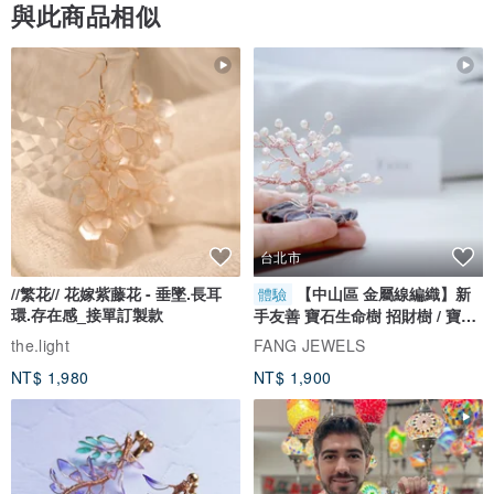
與此商品相似
台北市
//繁花// 花嫁紫藤花 - 垂墜.長耳
【中山區 金屬線編織】新
體驗
環.存在感_接單訂製款
手友善 寶石生命樹 招財樹 / 寶石
自選
the.light
FANG JEWELS
NT$ 1,980
NT$ 1,900