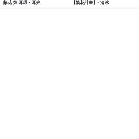
藤花 煌 耳環・耳夾
【繁花計畫】- 清冰
Dip art -nachugo-
紅花 hunghua
放入購物車
加入收藏
了解品牌
NT$ 2,125
NT$ 720
93 折
台北市
晶透紫藤花 垂墜樹脂/耳夾可
【療育時光】DIY製作2副
體驗
專屬UV膠乾燥花樹脂耳環 台北體
驗課程
KL珂蘿花設計
JYC.accessories
NT$ 1,292
NT$ 1,380
NT$ 1,150
免運