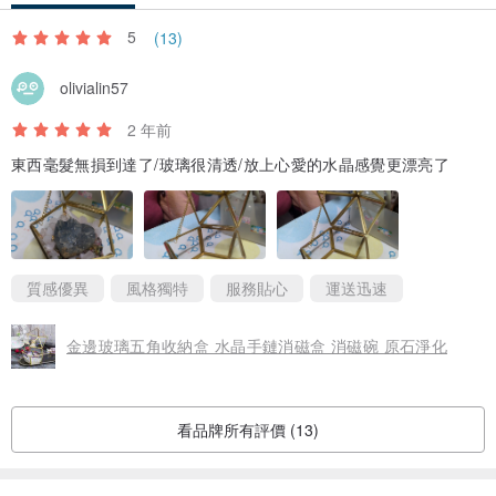
5
(13)
olivialin57
2 年前
東西毫髮無損到達了/玻璃很清透/放上心愛的水晶感覺更漂亮了
質感優異
風格獨特
服務貼心
運送迅速
金邊玻璃五角收納盒 水晶手鏈消磁盒 消磁碗 原石淨化
看品牌所有評價 (13)