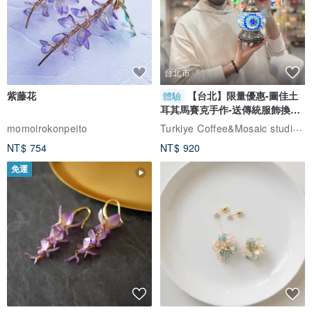
台北市
紫藤花
【台北】限量優惠-圖佳土
體驗
耳其馬賽克手作-送傳統服飾換裝
體驗
Turkiye Coffee&Mosaic studio土耳其咖啡與馬賽克燈工作坊
momoirokonpeito
NT$ 754
NT$ 920
免運