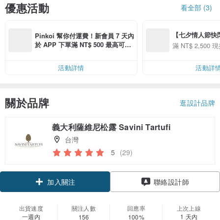
優惠活動
看全部 (3)
【七夕情人節快閃】8
Pinkoi 幫你付運費！新會員 7 天內
用 APP 購買任一
於 APP 下單滿 NT$ 500 最高可折
滿 NT$ 2,500 現
00 現折 NT$100
運費 NT$ 100
活動詳情
活動詳
關於品牌
逛設計品牌
義大利薩維尼松露 Savini Tartufi
台灣
5
(29)
領優惠券
加入關注
聯絡設計師
出貨速度
關注人數
回應率
上次上線
一週內
1 天內
156
100%