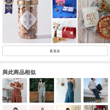
｜輕奢減法 心意不變｜
減法美學：
減去紙盒，減少包裝浪費。
預算有感：
省下包裝，入手頂級松露堅果無負擔。
口味自由：
粉紅獵人松露腰果、松露白巧克力綜合堅果、起司松露夏
威夷豆，最愛的組合由你定義！
質感提袋：
隨組附高質感品牌提袋，送禮或自用都同樣體面。
看更多
與此商品相似
｜薩維尼松露 x LOVIN樂恋｜
義大利松露領導品牌
薩維尼松露
與台灣精品堅果品牌
LOVIN樂恋
夢幻
聯名。擁有百年歷史的義大利薩維尼松露，提供高品質100%松露製作
的松露產品，結合LOVIN樂恋對於堅果品質的高標準要求，嚴選新鮮
優質堅果，以手工顆顆裹上獨家研發的蛋白糖霜，低溫慢烘至輕盈酥