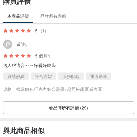
購買評價
獨家甜點工藝｜
不同於市面上堅果產品用機器裹上厚重的調味粉，我
們採用獨家蛋白糖霜裹覆技術，透過純手工製作，讓已經調和薩維尼
本商品評價
品牌所有評價
松露的蛋白糖霜均勻包裹每一顆腰果，確保每顆腰果都有松露獨特的
香氣，並保留薩維尼頂級黑鑽松露鹽的片狀結晶，創造出外層輕脆、
5
(1)
內裡酥香的多層次口感。
黃*純
低溫慢火烘焙｜
非油炸，採用職人等級的低溫烘焙技術，用時間換取
5 個月前
美味。不僅能鎖住堅果豐富的營養素與有益人體的優良油脂，更讓堅
送人很適合～～好看好吃👍
果呈現出飽滿的天然甜味與清脆口感，並確保了松露香氣不被高溫破
質感優異
符合期望
服務貼心
運送迅速
壞，達成完美的酥脆口感與香味平衡。
規格：
松露白色巧克力綜合堅果+起司松露夏威夷豆
純淨承諾｜
為消費者把關，這是一份對味蕾的敬意。松露香氣或許不
如人工松露香精來的強烈，但絕無添加任何化學香精、防腐劑或人工
看品牌所有評價 (29)
添加物。我們相信，真正的美味源於食材本身的純粹，是兩大品牌共
同的堅持。
與此商品相似