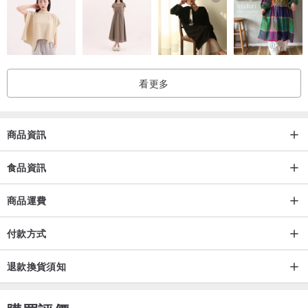
脆，保留堅果大部分營養。融入薩維尼松露，香氣內斂而深邃，與堅
果油脂層層交織，每一顆一入口都會在口中迸出無與倫比的極致美
味。靈感源自法式甜點工藝，講究比例、溫度與時間，每一批皆不可
複製，讓稀有成為風味本身。
看更多
經雙品牌百次的反覆試吃測試、精挑細選，最終僅留下最好吃、評價
最佳的三種口味—
粉紅獵人松露腰果
、
松露白巧克力綜合堅果
、
起司
商品資訊
松露夏威夷豆
。
食品資訊
｜天然、美味、安心，給消費者最好的｜ — 共同合作理念
商品運費
付款方式
義大利的純粹奢華｜
嚴選香氣馥郁的義大利夏季黑松露，松露原始木
質香與蕈菇芬芳融入獨家蛋白糖霜，包裹在每一顆堅果上，入口即是
退款換貨須知
松露濃郁的香氣與堅果飽滿厚實的美味，高級且悠長。