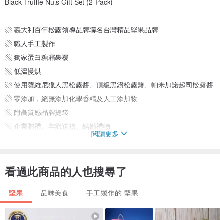
Black Truffle Nuts Gift Set (2-Pack)
▧ 義大利百年松露領導品牌聯名台灣精品堅果品牌
▧ 職人手工製作
▧ 獨家蛋白糖霜裹覆
▧ 低溫慢烘
▧ 使用薩維尼獵人黑松露醬、頂級黑鑽松露鹽、帕米加諾起司松露醬
▧ 零添加，絕無添加化學香精及人工添加物
▧ 附高質感品牌提袋
▧ 企業贈禮、年節送禮、結婚禮物
閱讀更多
看過此商品的人也搜尋了
堅果
品味美食
手工製作的 堅果