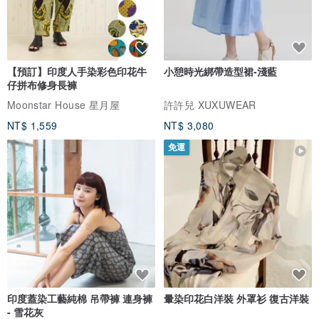
// 給珍視之人的禮物：
送出一份「既健康又體面」的職人手作心意，
既實用又送入心坎。
【預訂】印度人手染彩色印花牛
小憩時光綁帶造型裙-淺藍
仔拼布修身長褲
｜附高質感品牌提袋｜
Moonstar House 星月屋
許許兒 XUXUWEAR
NT$ 1,559
NT$ 3,080
免運
松 露 堅 果 兩 入 送 禮 組
成分｜
粉紅獵人松露腰果：
腰果、白糖、蛋白、獵人黑松露醬（蘑菇（雙孢
蘑菇）、橄欖油、橄欖、夏季黑松露、續隨子、鳳尾魚、松露香料、
葵花籽油、香料植物（大蒜、歐芹）、天然香料、鹽、香辛料（胡
椒））、紅麴粉、頂級黑鑽松露鹽（賽普勒斯海鹽、 顏色：植物炭、
印度蓋染工藝純棉 吊帶褲 連身褲
暈染印花白洋裝 外罩衫 復古洋裝
乾夏季黑松露、松露香料）、岩鹽。
- 雪花灰
松露白色巧克力綜合堅果：
腰果、核桃、夏威夷豆、白糖、白巧克