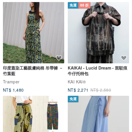
免運
88 折
｜美味食機｜
// 豐富營養的早餐：
每天日常早餐外再多一把堅果，補充一天營養所
印度蓋染工藝親膚純棉 吊帶褲 －
KAIKAI - Lucid Dream - 斑駁痕
需，讓整天活力充沛、體力滿滿。
竹葉藍
牛仔托特包
Tramper
KAI KAI®
// 健身後的優質補給：
運動過後需要優質蛋白質與好油快速補充消耗
NT$ 1,480
NT$ 2,271
NT$ 2,580
的能量、合成肌肉，這款松露堅果是最高雅與最美味的選擇。
免運
// 週末的居家沙龍：
倒一杯紅酒，配上幾顆松露堅果，家裡就是最舒
適的豪華電影院。