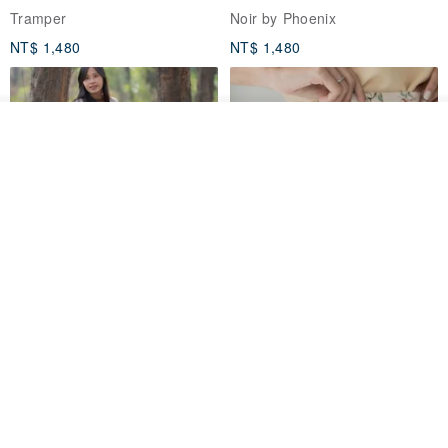
Tramper
Noir by Phoenix
力、獵人黑松露醬（蘑菇（雙孢蘑菇）、橄欖油、橄欖、夏季黑松
NT$ 1,480
NT$ 1,480
露、續隨子、鳳尾魚、松露香料、葵花籽油、香料植物（大蒜、歐
芹）、天然香料、鹽、香辛料（胡椒））、蛋白、頂級黑鑽松露鹽
（賽普勒斯海鹽、顏色 : 植物炭、乾夏季黑松露、松露香料）。
放入購物車
起司松露夏威夷豆：
夏成夷豆、白糖、帕瑪森起司粉、蛋白、帕米加
加入收藏
了解品牌
諾起司松露醬（乳脂、帕米加起司P.D.O.、橄欖油、夏季黑松露、米
粉、鹽、松露香料）、頂級黑鑽松露鹽（賽普勒斯海鹽、顏色： 植物
炭、乾夏季黑松露、松露香料）、岩鹽。
產地｜台灣
淨重｜粉紅獵人松露腰果/180g；松露白色巧克力綜合堅果/180g；起
印度蓋染工藝純棉 長褲 －晚霞紅
【波麗印花】皇家鹿苑 澎澎熱氣
司松露夏威夷豆/200g
球 前短後長 鬆緊帶 長裙
保存期限｜12個月
Tramper
Mr. Greenwood
* 過敏源：本產品含有蛋類、堅果類及其製品，並含魚類及其製品，
NT$ 1,080
NT$ 2,620
不適合對其過敏體質者食用。