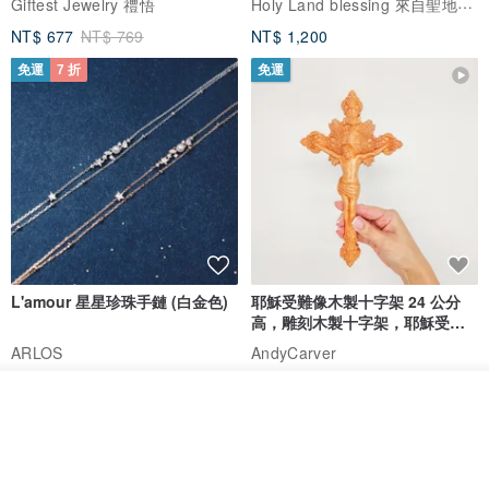
Holy Land blessing 來自聖地的祝福
Giftest Jewelry 禮悟
NT$ 677
NT$ 769
NT$ 1,200
免運
7 折
免運
L'amour 星星珍珠手鏈 (白金色)
耶穌受難像木製十字架 24 公分
高，雕刻木製十字架，耶穌受難
像天主教十字架
ARLOS
AndyCarver
NT$ 4,641
NT$ 6,630
NT$ 1,560
我要訂製
免運
7 折
加入收藏
了解品牌