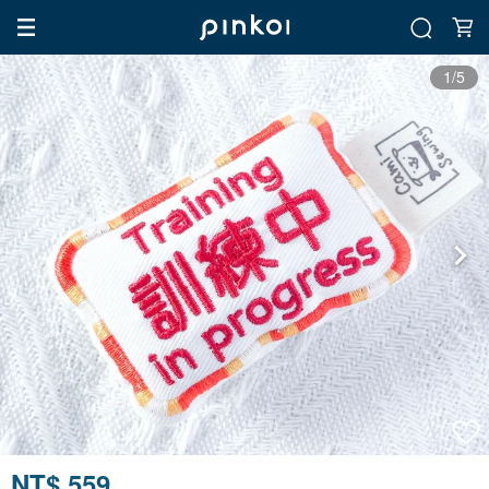
1/5
NT$ 559