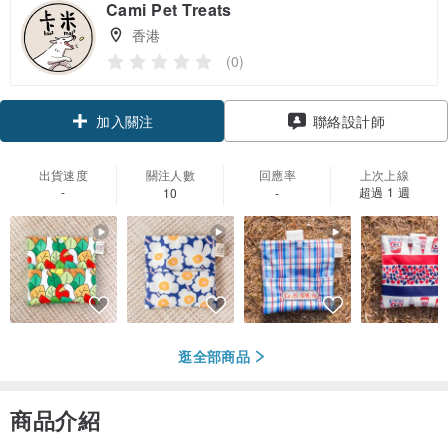
Cami Pet Treats
香港
(0)
加入關注
聯絡設計師
出貨速度
關注人數
回應率
上次上線
-
超過 1 週
10
-
逛全部商品
商品介紹