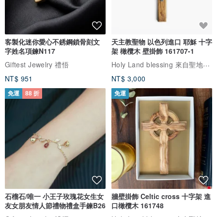
客製化迷你愛心不銹鋼鎖骨刻文
天主教聖物 以色列進口 耶穌 十字
字姓名項鍊N117
架 橄欖木 壁掛飾 161707-1
Holy Land blessing 來自聖地的祝福
Giftest Jewelry 禮悟
NT$ 951
NT$ 3,000
免運
88 折
免運
石榴石/唯一 小王子玫瑰花女生女
牆壁掛飾 Celtic cross 十字架 進
友女朋友情人節禮物禮盒手鍊B26
口橄欖木 161748