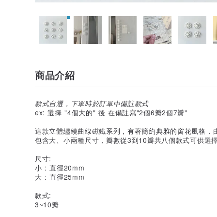
商品介紹
款式自選，下單時於訂單中備註款式
ex: 選擇 "4個大的" 後 在備註寫"2個6瓣2個7瓣"
這款立體纏繞曲線磁鐵系列，有著簡約典雅的窗花風格，
包含大、小兩種尺寸，瓣數從3到10瓣共八個款式可供選
尺寸:
小 : 直徑20mm
大 : 直徑25mm
款式:
3~10瓣