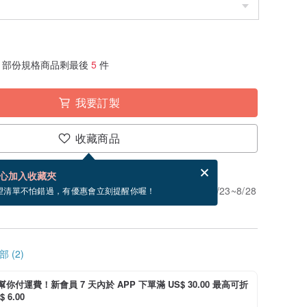
部份規格商品剩最後
5
件
我要訂製
收藏商品
賀卡，結帳完成後填寫
電子賀卡是什麼？
心加入收藏夾
」。付款後需 7 個工作天製作。現在下單預估 8/23~8/28
望清單不怕錯過，有優惠會立刻提醒你喔！
 (2)
i 幫你付運費！新會員 7 天內於 APP 下單滿 US$ 30.00 最高可折
 6.00