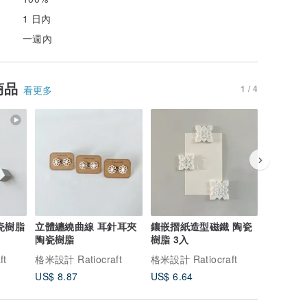
1 日內
一週內
商品
1 / 4
看更多
立體纏繞曲線 耳針耳夾
鑲嵌摺紙造型磁鐵 陶瓷
【I35b
陶瓷樹脂
樹脂 3入
圓管 菊 
ft
格米設計 Ratiocraft
格米設計 Ratiocraft
格米設計 Ra
US$ 8.87
US$ 6.64
US$ 25.