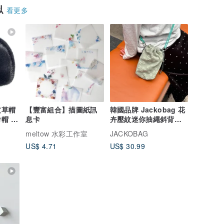
似
看更多
皮草帽
【豐富組合】描圖紙訊
韓國品牌 Jackobag 花
帽 手
息卡
卉壓紋迷你抽繩斜背包 -
薄荷綠
meltow 水彩工作室
JACKOBAG
US$ 4.71
US$ 30.99