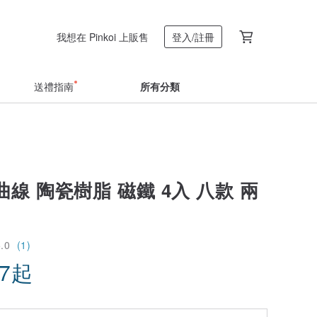
我想在 Pinkoi 上販售
登入/註冊
送禮指南
所有分類
線 陶瓷樹脂 磁鐵 4入 八款 兩
5.0
(1)
47
起