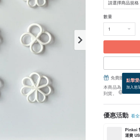
數量
免費贈送電子
點擊愛
本商品為「接單訂製
加入慾
到貨。
優惠活動
看全部
Pinko
運費 US$