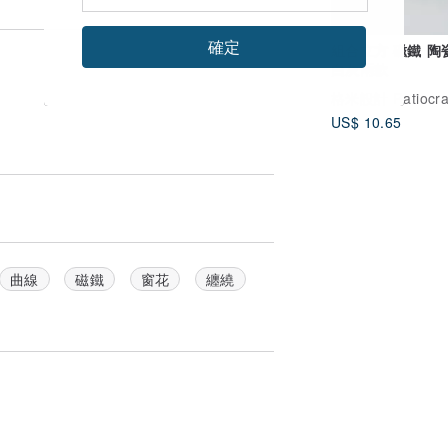
確定
組合立方 磁鐵 陶瓷樹脂
白灰兩款
格米設計 Ratiocra
US$ 10.65
曲線
磁鐵
窗花
纏繞