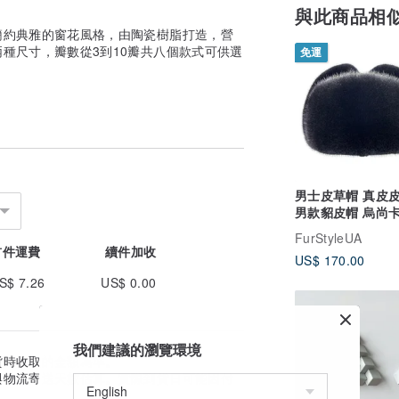
與此商品相
簡約典雅的窗花風格，由陶瓷樹脂打造，營
種尺寸，瓣數從3到10瓣共八個款式可供選
免運
男士皮草帽 真皮
男款貂皮帽 烏尚卡
工皮草帽 獵人帽
FurStyleUA
首件運費
續件加收
US$ 170.00
S$ 7.26
US$ 0.00
我們建議的瀏覽環境
貨時收取的金額為準。
與物流寄送天數估算。實際到貨日可能因付