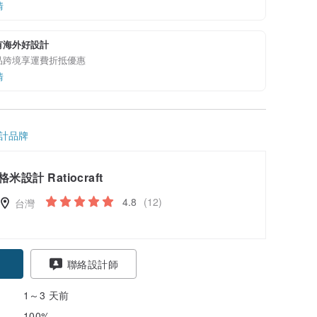
情
有海外好設計
品跨境享運費折抵優惠
情
計品牌
格米設計 Ratiocraft
4.8
(12)
台灣
聯絡設計師
1～3 天前
100%