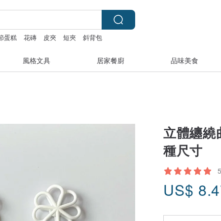
節蛋糕
花磚
皮夾
短夾
斜背包
風格文具
居家餐廚
品味美食
立體纏繞曲
種尺寸
US$
8.