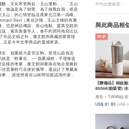
醞釀，文化界更興起「玉山運動」、「玉山
平均出貨速度：
者，無論是為了朝聖、為了挑戰自我，或是
次玉山」的心情登臨這座東北亞第一高峰。
qul-Savi（東谷沙飛，玉山主峰的布農
與此商品相
峰，也是神話傳說、造山地動、靈異交錯的
乜寇．索克魯曼等人，會不約而同地寫出以
除了作品文稿之外，臺文館所典藏的霍斯陸
49 折
」，正是今年文學商品的靈感來源。
齊全、負重能力是否足夠。當登山蔚為流
的就是「輕量化」──負重減輕，不僅會提
於這樣的考量，臺文館與臺南在地企業勝銓
不但質量輕巧且便於攜帶，還設計了專屬束
故事， 讓使用者在山林間也能認識作家，
【贈備品】純鈦鯨
800ml(粗吸管) 
吸管杯/飲料杯
廣告
TiANN鈦安 x TiKO
US$ 81.83
US$ 1