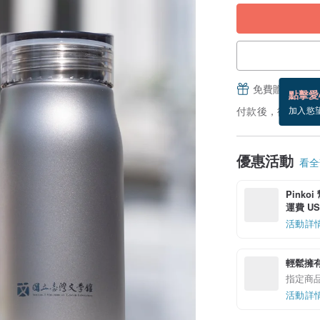
免費贈送電子
點擊愛
付款後，從備貨到
加入慾
優惠活動
看全部
Pinko
運費 US$
活動詳
輕鬆擁
指定商
活動詳