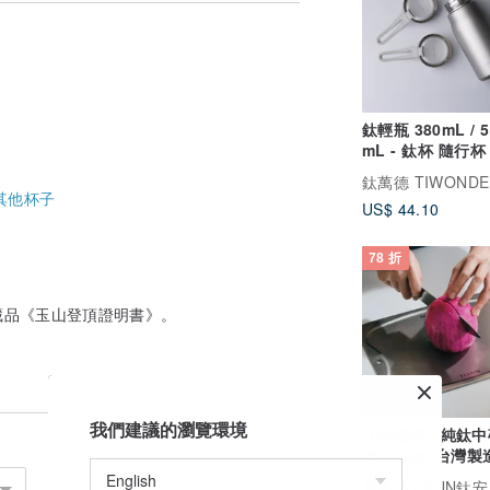
化清潔劑，
為正常現象，請安心使用。
鈦輕瓶 380mL / 5
mL - 鈦杯 隨行杯
杯
鈦萬德 TIWONDE
其他杯子
US$ 44.10
78 折
藏品《玉山登頂證明書》。
我們建議的瀏覽環境
【不發霉】純鈦中
28x23cm 台灣製
美專利 (安全無毒)
廣告
TiANN鈦安 x TiKO