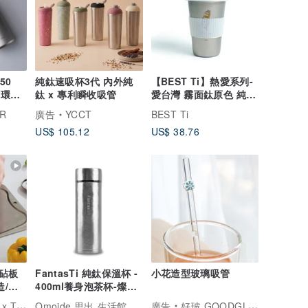
50
純鈦速吸杯3代 內外純
【BEST Ti】熱愛系列-
 環保
鈦 x 專利瞬收吸管
愛台灣 霧面鈦原色 純鈦
隨行杯 450ml
R
廣告
YCCT
BEST Ti
US$ 105.12
US$ 38.76
砧板
FantasTi 純鈦保溫杯 -
小花造型玻璃吸管
造/台
400ml養身泡茶杯-燦銀
結晶
BO鈦工坊
Omoide 思出 生活館
廣告
好玻 GOODGLAS