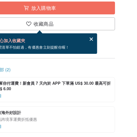
放入購物車
收藏商品
賀卡，結帳完成後填寫
電子賀卡是什麼？
心加入收藏夾
寄出商品為 3 個工作天。（不包含假日）
望清單不怕錯過，有優惠會立刻提醒你喔！
 (2)
i 幫你付運費！新會員 7 天內於 APP 下單滿 US$ 30.00 最高可折
 6.00
情
有海外好設計
品跨境享運費折抵優惠
情