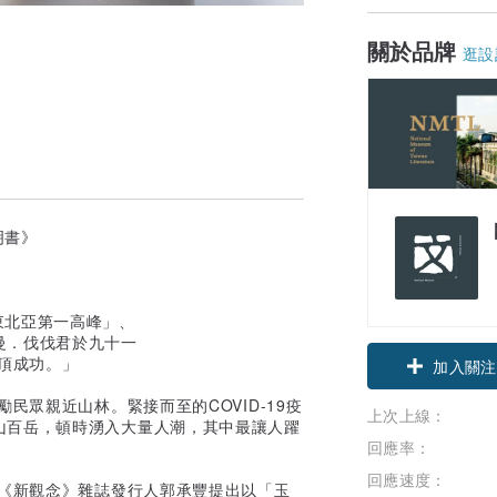
關於品牌
逛設
明書》
東北亞第一高峰」、
曼．伐伐君於九十一
頂成功。」
加入關注
民眾親近山林。緊接而至的COVID-19疫
上次上線：
山百岳，頓時湧入大量人潮，其中最讓人躍
回應率：
回應速度：
，《新觀念》雜誌發行人郭承豐提出以「玉