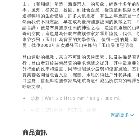
山」（和蝴蝶）塑造「新臺灣人」的形象，經過十多年的
學」風潮，從家庭、校園、到社會企業，從孩童到銀髮長
追尋獨特的生命體驗，許多人懷抱著「有生之年應該登一
然而我們不能忘記，早在成為臺灣國族認同的象徵之前，Dun
語音譯）便是布農族原住民的神聖之地，是提供避難的山
奇幻空間；這也是為什麼布農族作家如霍斯陸曼．伐伐、
東谷沙飛（玉山）為背景的文學作品。 值得一提的是，
曼．伐伐2002年首次攀登玉山主峰的「玉山登頂證明書
登山運動的挑戰，來自不可測的天候因素，以及裝備是否
行，登山者對於裝備品質的要求也隨之提升，其中最重要
升行進的效率和速度，同時也能減少疲勞和傷害風險。基
實業聯名開發包含叉匙、碗盤、水瓶的純鈦戶外餐具組，
口提袋，搭配卑南族作家馬翊航為這件藏品所撰寫的轉譯
呼吸文學。
✦ 規格｜W64.5 x H153 mm / 98 g / 380 mL
✦ 材質｜GR1純鈦、PCT-G、矽膠
✦ 合作夥伴｜鈦萬德 TIWONDER
商品資訊
▴初次使用前請以清水與中性洗碗精配合海綿進行清洗。