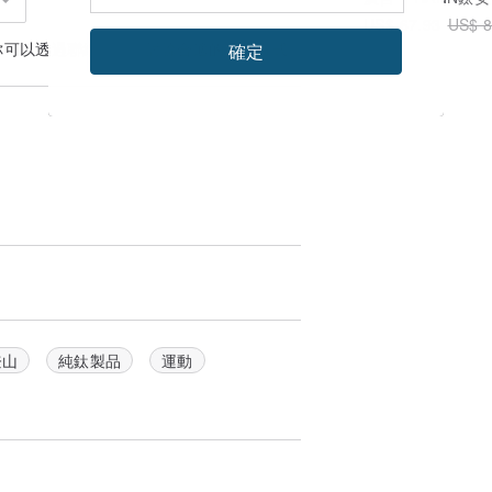
US$ 67.93
US$ 8
你可以透過
聯絡設計師
討論合適的運送方式
確定
登山
純鈦製品
運動