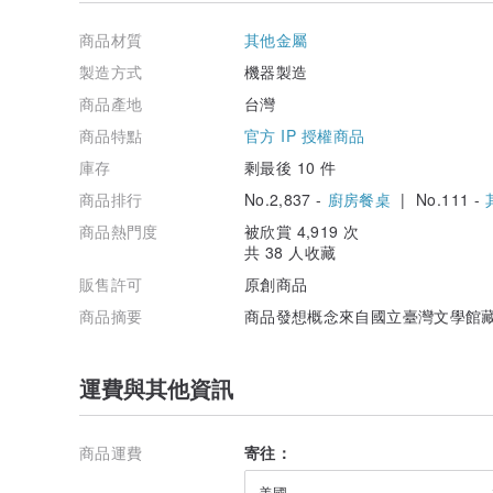
▴請勿放入微波/烤箱/洗碗機/烘碗機。
▴清洗瓶身時避免使用含粗顆粒、過碳氫鈉、雙氧水之氧
商品材質
其他金屬
不可使用鋼刷、菜瓜布或纖維刷進行刷洗。
▴鈦輕瓶內膽無經過電解及過蠟拋光，長期使用會呈暗沉
製造方式
機器製造
商品產地
台灣
商品特點
官方 IP 授權商品
庫存
剩最後 10 件
商品排行
No.2,837 -
廚房餐桌
| No.111 -
商品熱門度
被欣賞 4,919 次
共 38 人收藏
販售許可
原創商品
商品摘要
商品發想概念來自國立臺灣文學館
運費與其他資訊
商品運費
寄往：
美國