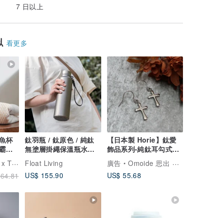
7 日以上
似
看更多
魚杯
鈦羽瓶 / 鈦原色 / 純鈦
【日本製 Horie】鈦愛
冰霸杯/
無塗層掛繩保溫瓶水壺
飾品系列-純鈦耳勾式十
800ml
字耳環-銀
BO鈦工坊
Float Living
廣告
Omoide 思出 生活館
US$ 155.90
US$ 55.68
64.81