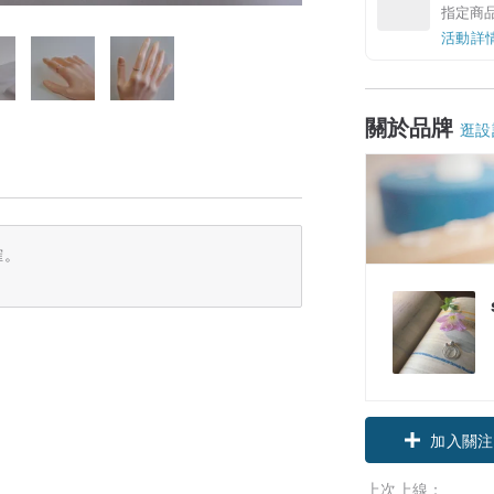
指定商
活動詳
關於品牌
逛設
確。
加入關注
上次上線：