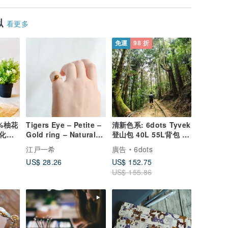
似
看更多
免運
98 折
%柚花
Tigers Eye – Petite –
清新色系: 6dots Tyvek
無化學
Gold ring – Natural
登山包 40L 55L背包 露
Stone Ring
營 登山
江戸一希
廣告
6dots
US$ 28.26
US$ 152.75
US$ 155.86