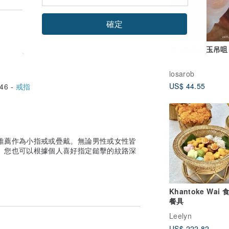
確定
緬甸紫羅蘭玉吊咀
losarob
US$ 44.55
46 -
戒指
推薦作為小指戒或疊戴。無論男性或女性皆
 您也可以根據個人喜好指定鎚擊的紋路深
Khantoke Wai 
餐具
Leelyn
US$ 222.82