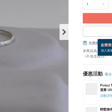
免費贈送電子
點擊愛
本商品為「接單訂
加入慾
（不包含假日）
優惠活動
看全部
Pinko
運費 US$
活動詳
輕鬆擁