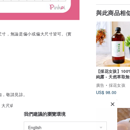
與此商品相
尺寸，無論是偏小或偏大尺寸皆可。(實
【採花女孩】100
純露 - 天然萃取
添加 (台灣製造)
廣告
採花女孩
US$ 98.00
知，敬請見諒。
 大尺碼
我們建議的瀏覽環境