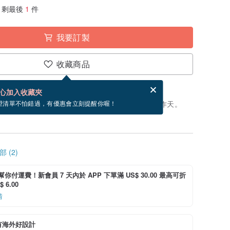
剩最後
1
件
我要訂製
收藏商品
賀卡，結帳完成後填寫
電子賀卡是什麼？
心加入收藏夾
製」。付款後，從開始製作到寄出商品為 14 個工作天。
望清單不怕錯過，有優惠會立刻提醒你喔！
 (2)
i 幫你付運費！新會員 7 天內於 APP 下單滿 US$ 30.00 最高可折
 6.00
情
有海外好設計