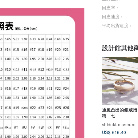
回應率：
回應速度：
平均出貨速度：
設計館其他
通風凸出的銀戒指
稱 七
shiduki-museum
US$ 616.40