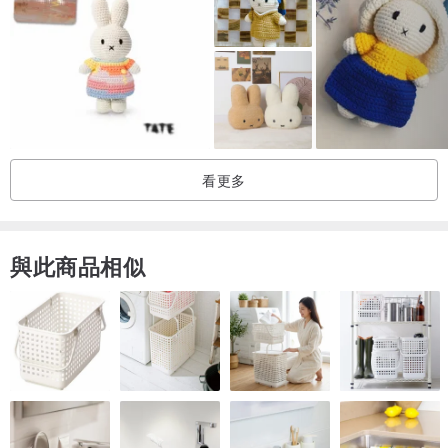
Best Toy Awards,Silver:
Junior Design Award2016, toys 3-5
European ProductDesign Award 2017, toys 3-6
European ProductDesign Award 2017, handmade toy
NYNow2021, Best Product Baby +Child
看更多
與此商品相似