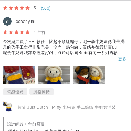
5
(986)
dorothy lai
1 年前
今次總共買了三件衫仔，比起兩頂紅帽仔，呢一套牛奶妹係我最滿
意的🥰手工做得非常完美，沒有一點勾線，質感亦都最結實👍🏻
呢套牛奶妹我亦都搵咗好耐，終於可以同Boris有同一系列既衫，襯
返❤️可以一次過買到實在太開心，希望設計師繼續入Just Dutch既
更多
產品，例如衣櫃，一定會繼續支持！
質感優異
風格獨特
荷蘭 Just Dutch | Miffy 米飛兔 手工編織 牛奶妹洋裝
設計師於 1 年前回覆