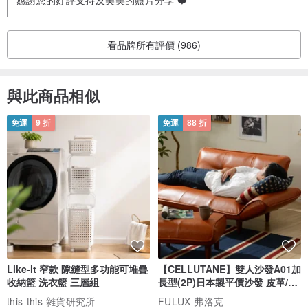
感謝您的好評支持及美美的照片分享 ❤️
看品牌所有評價 (986)
與此商品相似
免運
9 折
免運
88 折
Like-it 窄款 隙縫型多功能可堆疊
【CELLUTANE】雙人沙發A01加
收納籃 洗衣籃 三層組
長型(2P)日本製平價沙發 皮革/燈
芯絨
this-this 雜貨研究所
FULUX 弗洛克