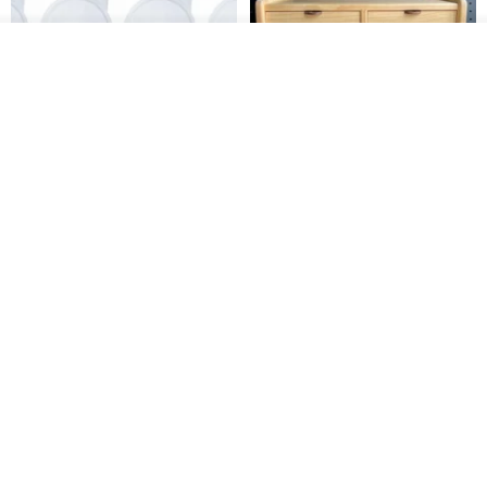
放入購物車
加入收藏
了解品牌
日本Like-it 可堆疊收納洗衣籃專
雙抽屜螢幕增高架(寬42CM) 收納
用 -滑滑便利輪 (專用輪)
書桌展示架 手工 客製化雷射雕刻
this-this 雜貨研究所
Pinocchio’s cabin
NT$ 234
NT$ 260
NT$ 3,026
NT$ 3,362
免運
68 折