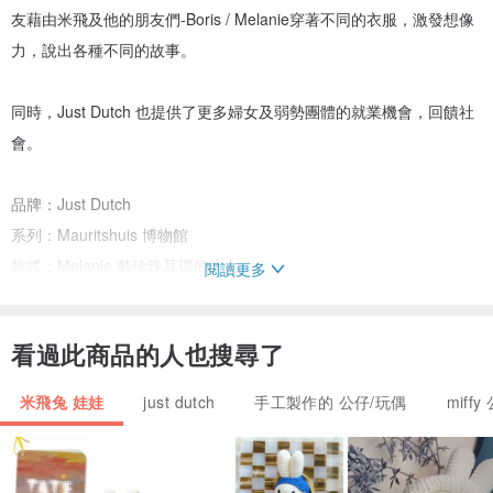
友藉由米飛及他的朋友們-Boris / Melanie穿著不同的衣服，激發想像
力，說出各種不同的故事。
同時，Just Dutch 也提供了更多婦女及弱勢團體的就業機會，回饋社
會。
品牌：Just Dutch
系列：Mauritshuis 博物館
款式：Melanie 戴珍珠耳環的少女
閱讀更多
尺寸：約 23cm
材質：棉
看過此商品的人也搜尋了
清洗方式：手洗
適用年齡：3 歲以上
米飛兔 娃娃
just dutch
手工製作的 公仔/玩偶
miffy
品牌得獎紀錄
Best Doll Award,Platinum: Loved by Children 2018