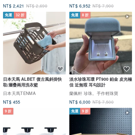
NT$ 2,421
NT$ 2,690
NT$ 6,952
NT$ 7,900
免運
32 折
免運
8 折
日本天馬 ALBET 復古風斜掛快
淡水珍珠耳環 PT900 鉑金 皮光極
取/層疊兩用洗衣籃
佳 近無瑕 耳勾設計
日本天馬TENMA
蘭佩軒 珍珠。手作輕珠寶
NT$ 455
NT$ 6,000
NT$ 7,500
9 折
免運
9 折