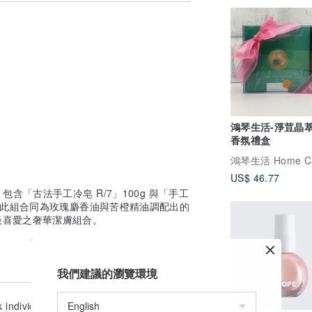
10至25倍。而這種高濃度就是產品品質
內加入任何人工香氛（所有的香味都是來自
的脂肪或矽來改變產品質地。
的產品絕對是最高等級的天然，不含任何動物
分，保證高效率的保養肌膚。
le Cosmétique有機認證，符合法國所有
的有機認證標準。
鴻琴生活-淨荳晶
香氛禮盒
US$ 46.77
】包含「古法手工冷皂 R/7」100g 與「手工
各一，此組合同為玫瑰麝香油與苦橙精油調配出的
最喜愛之奢華潔膚組合。
。
我們建議的瀏覽環境
k individual product descriptions by