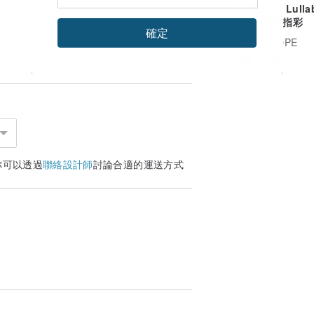
TROPE S5 Lulla
籃曲 • 水性指彩
確定
廣告
TROPE
US$ 13.37
你可以透過
聯絡設計師
討論合適的運送方式