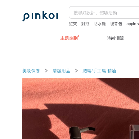
短夾
對戒
防水鞋
後背包
apple
主題企劃
時尚潮流
美妝保養
清潔用品
肥皂/手工皂
精油