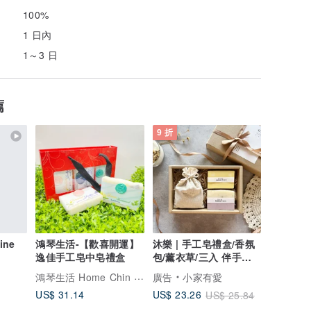
100%
1 日內
1～3 日
薦
9 折
ine
鴻琴生活-【歡喜開運】
沐樂 | 手工皂禮盒/香氛
逸佳手工皂中皂禮盒
包/薰衣草/三入 伴手禮
客製 手工皂
鴻琴生活 Home Chin Life
廣告
小家有愛
US$ 31.14
US$ 23.26
US$ 25.84