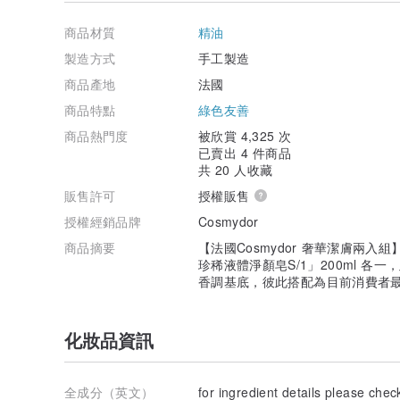
比，你會發現，我們的天然活性成分含量高於一般保養品約
與效率最好的保證。同樣的，我們不會在你的面霜或肥皂
商品材質
精油
植物或花朵自己的天然香味），我們也絕不添加任何無用
製造方式
手工製造
Cosmydor製造新鮮、單純、健康不妥協的產品。我們
商品產地
法國
性原料。絕對高濃度的植物油與精油，極大化天然活性成
商品特點
綠色友善
Cosmydor符合最嚴格的有機認證。所有產品均通過Nouvel
商品熱門度
被欣賞 4,325 次
其他有機認證標準，並且也符合全世界其他絕大部分地區
已賣出 4 件商品
共 20 人收藏
奢華潔膚兩入組容量：
販售許可
授權販售
古法手工冷皂 R/7 100g
授權經銷品牌
Cosmydor
手工珍稀液體淨顏皂 S/1 200ml
商品摘要
【法國Cosmydor 奢華潔膚兩入組
保存方式：
珍稀液體淨顏皂S/1」200ml 
請保存於乾燥陰涼處。
香調基底，彼此搭配為目前消費者
注意事項：
請避免與眼睛接觸，若不慎接觸眼睛，請以大量清水沖洗
化妝品資訊
全成分（英文）
for ingredient details please chec