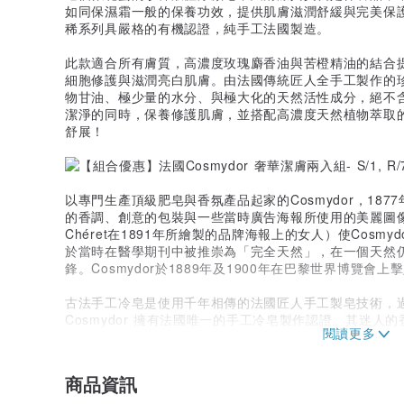
如同保濕霜一般的保養功效，提供肌膚滋潤舒緩與完美保護。
稀系列具嚴格的有機認證，純手工法國製造。
此款適合所有膚質，高濃度玫瑰麝香油與苦橙精油的結合
細胞修護與滋潤亮白肌膚。由法國傳統匠人全手工製作的
物甘油、極少量的水分、與極大化的天然活性成分，絕不
潔淨的同時，保養修護肌膚，並搭配高濃度天然植物萃取
舒展！
以專門生產頂級肥皂與香氛產品起家的Cosmydor，18
的香調、創意的包裝與一些當時廣告海報所使用的美麗圖像（
Chéret在1891年所繪製的品牌海報上的女人）使Cosm
於當時在醫學期刊中被推崇為「完全天然」，在一個天然
鋒。Cosmydor於1889年及1900年在巴黎世界博覽
古法手工冷皂是使用千年相傳的法國匠人手工製皂技術，
Cosmydor 擁有法國唯一的手工冷皂製作認證。其迷
呼吸著這些植物的療癒香氛，就像走進中世紀的香草花園
商品資訊
Cosmydor與其列出配方中沒有的有害成分，我們選擇