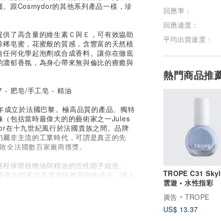
跟Cosmydor的其他系列產品一樣，珍
回應率：
回應速度：
提供了高含量的維生素Ｃ與Ｅ，可有效協助
平均出貨速度：
珍稀皂蜜，花蜜般的質感，含豐富的天然植
含任何化學起泡劑或合成香料。讓你在徹底
的濃郁香氛，為身心帶來無與倫比的療癒與
熱門商品推
77年成立於法國巴黎。極高品質的產品、獨特
包括當時最偉大的的藝術家之一Jules
ydor在十九世紀風行於法國貴族之間。品牌
仍屬非主流的工業時代，可謂是真正的先
會上擊敗全法國數百家廠商獲獎。
過程保留植物油與精油的活性因子組合。
TROPE C31 Skyl
人的香氣全部來自高濃度植物萃取的成分，讓人
雲遊 • 水性指彩
裡。
廣告
TROPE
US$ 13.37
讓你知道所有產品中天然活性成分含量的百分