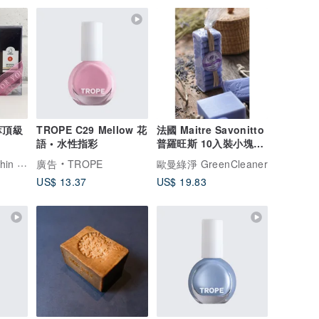
萃頂級
TROPE C29 Mellow 花
法國 Maitre Savonitto
語 • 水性指彩
普羅旺斯 10入裝小塊香
氛皂-薰衣草
鴻琴生活 Home Chin Life
廣告
TROPE
歐曼綠淨 GreenCleaner
US$ 13.37
US$ 19.83