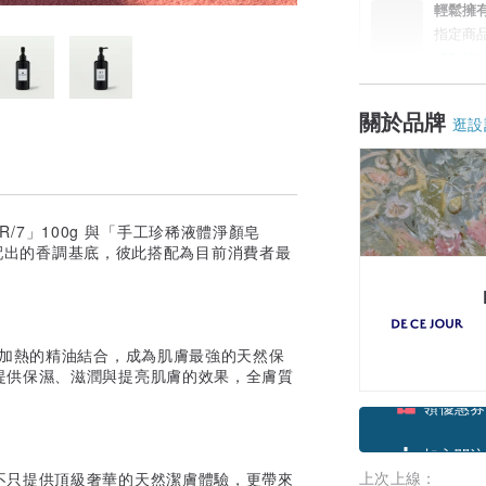
輕鬆擁
指定商
活動詳
關於品牌
逛設
R/7」100g 與「手工珍稀液體淨顏皂
調配出的香調基底，彼此搭配為目前消費者最
未加熱的精油結合，成為肌膚最強的天然保
提供保濕、滋潤與提亮肌膚的效果，全膚質
領優惠券
上次上線：
加入關注
不只提供頂級奢華的天然潔膚體驗，更帶來