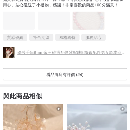
用心、貼心還送了小禮物，感謝！非常喜歡的商品100分滿意！
質感優異
符合期望
風格獨特
服務貼心
硃砂手串6mm帝王砂搭配煙紫配珠925銀配件男女款本命年單圈手串
【！！！！】：玉是天然的哦！若有黑點，白點，綿線都是正常現
象，這是玉石在億萬年的生成過程中自然形成的。感恩理解!
看品牌所有評價 (24)
與此商品相似