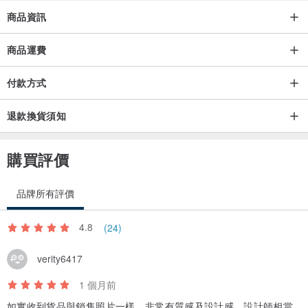
商品資訊
商品運費
付款方式
【須知】請看好詳情尺寸哦！！
由於每個玉石都有一定的大小,天然材料,我們沒辦法再次改變它大小和
退款換貨須知
顏色，實物為多角度拍攝，由於受光線、拍照及顯示設備的影響，會
存在少許偏色及誤差，不屬於描述不符和質量問題。
購買評價
品牌所有評價
4.8
(24)
verity6417
1 個月前
如實收到貨品與銷售照片一樣，非常有質感及設計感，設計師相當