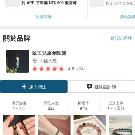
於 APP 下單滿 NT$ 500 最高可折
指定商品跨境享
運費 NT$ 100
活動詳情
活動詳
關於品牌
逛設計品牌
翠玉兒原創珠寶
中國大陸
4.8
(24)
領優惠券
聯絡設計師
加入關注
出貨速度
關注人數
回應率
上次上線
1～3 日
1～3 天前
220
91%