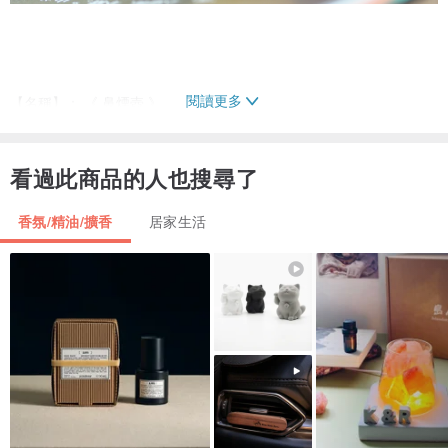
閱讀更多
【名稱】： 《 鼻煙壺 》
【尺寸】：約長 57×寬 35 ×厚 15mm
【材質】：天然瑪瑙
看過此商品的人也搜尋了
【描述】：
香氛/精油/擴香
居家生活
鼻煙壺（Snuff bottle）指的是盛鼻煙的容器，小可手握，便於攜帶。
中國鼻煙壺，作為精美的工藝品，採用瓷、銅、象牙、玉石、瑪瑙、
琥珀等材質，運用青花、五彩、雕瓷、套料、巧作、內畫等技法，汲
取了域內外多種工藝的優點，被雅好者視為珍貴文玩，在海內外皆享
有盛譽。
在世界上，中國素有「煙壺之鄉」的稱譽，其中鼻煙壺以其精巧卓絕
的製作技術，被稱為「集多種工藝之大成於一身的袖珍藝術品」。