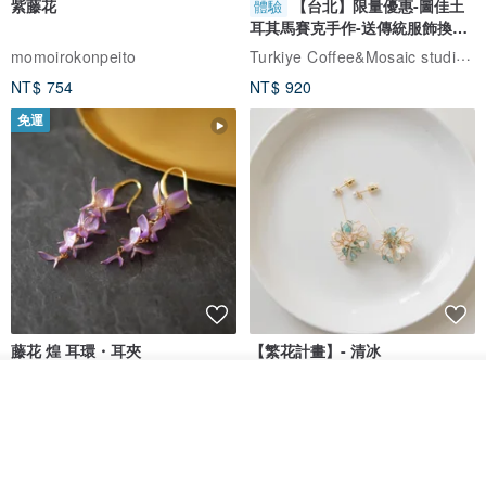
紫藤花
【台北】限量優惠-圖佳土
體驗
耳其馬賽克手作-送傳統服飾換裝
體驗
Turkiye Coffee&Mosaic studio土耳其咖啡與馬賽克燈工作坊
momoirokonpeito
NT$ 754
NT$ 920
免運
常呈緻密塊狀而形成各種構造，如乳房狀、葡萄狀、結核狀等，常見
的為同心圓構造。顏色不一，視其所含雜質種類及多寡而定，通常呈
藤花 煌 耳環・耳夾
【繁花計畫】- 清冰
條帶狀、同心環狀、云霧狀或樹枝狀分佈，以白色、灰色、棕色和紅
看其他商品
Dip art -nachugo-
紅花 hunghua
棕色為最常見，黑色、藍色及其他顏色亦有。條痕白色或近白色。蠟
了解品牌
NT$ 2,125
NT$ 720
狀光澤，半透明至透明。貝殼狀斷口。摩氏硬度7，密度2.6-
2.7g/cm³。
93 折