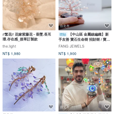
台北市
//繁花// 花嫁紫藤花 - 垂墜.長耳
【中山區 金屬線編織】新
體驗
環.存在感_接單訂製款
手友善 寶石生命樹 招財樹 / 寶石
自選
the.light
FANG JEWELS
什麼是瑪瑙呢？
NT$ 1,980
NT$ 1,900
瑪瑙也作碼瑙、馬瑙、馬腦等，是玉髓類礦物的一種，經常是混有蛋
白石和隱晶質石英的紋帶狀塊體，硬度6.5-7度，比重2.65，色彩相當
有層次。
台北市