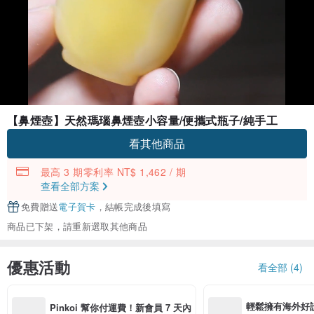
【鼻煙壺】天然瑪瑙鼻煙壺小容量/便攜式瓶子/純手工
看其他商品
最高 3 期零利率 NT$ 1,462 / 期
查看全部方案
免費贈送
電子賀卡
，結帳完成後填寫
商品已下架，請重新選取其他商品
優惠活動
看全部 (4)
輕鬆擁有海外好
Pinkoi 幫你付運費！新會員 7 天內