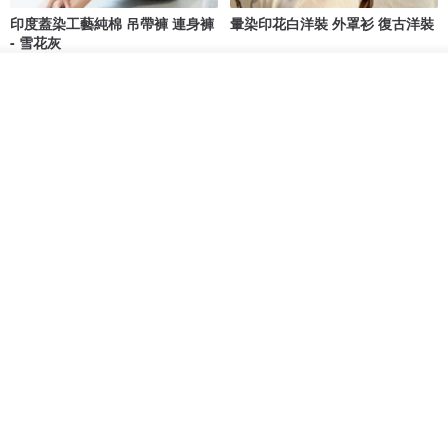
印度蓋染工藝純棉 吊帶褲 連身褲
暈染印花白洋裝 外罩衫 復古洋裝
- 雪花灰
Tramper
Noir by Phoenix
看其他商品
NT$ 1,480
NT$ 1,480
了解品牌
印度蓋染工藝純棉 長褲 －晚霞紅
【波麗印花】皇家鹿苑 澎澎熱氣
球 前短後長 鬆緊帶 長裙
Tramper
Mr. Greenwood
NT$ 1,080
NT$ 2,620