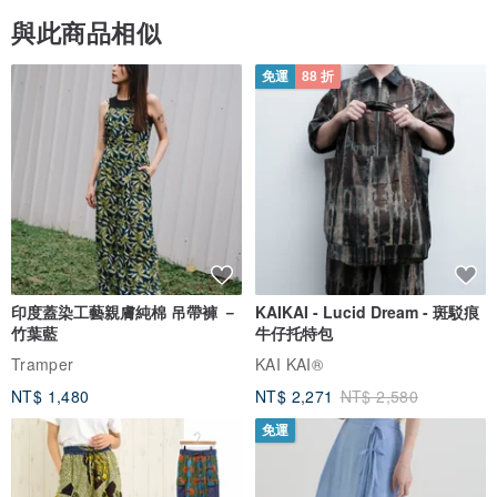
與此商品相似
免運
88 折
印度蓋染工藝親膚純棉 吊帶褲 －
KAIKAI - Lucid Dream - 斑駁痕
竹葉藍
牛仔托特包
Tramper
KAI KAI®
NT$ 1,480
NT$ 2,271
NT$ 2,580
免運