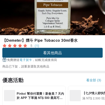
【Demeter】煙斗 Pipe Tobacco 30ml香水
5
(1)
看其他商品
免費贈送
電子賀卡
，結帳完成後填寫
商品已下架，請重新選取其他商品
優惠活動
看全部 (3)
【七夕情人節快閃】8
Pinkoi 幫你付運費！新會員 7 天內
用 APP 購買任一
於 APP 下單滿 NT$ 500 最高可折
滿 NT$ 2,500 現
00 現折 NT$100
運費 NT$ 100