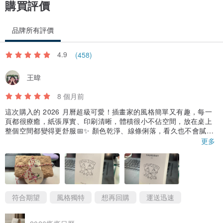
購買評價
品牌所有評價
4.9
(458)
王暐
8 個月前
這次購入的 2026 月曆超級可愛！插畫家的風格簡單又有趣，每一
頁都很療癒，紙張厚實、印刷清晰，體積很小不佔空間，放在桌上
整個空間都變得更舒服📅✨ 顏色乾淨、線條俐落，看久也不會膩。
底座質感也很好，搭配起來非常有質感。賣家包裝細心、出貨迅
更多
速，收到時完好無缺，是非常滿意的一次購物體驗！
符合期望
風格獨特
想再回購
運送迅速