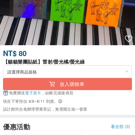
NT$ 80
【貓貓樂團貼紙】雷射/螢光橘/螢光綠
放入購物車
免費贈送
電子賀卡
，結帳完成後填寫
現在下單預估 8/8~8/11 到貨。
設計館符合免辦理營業登記，無需開立統一發票
優惠活動
看全部 (3)