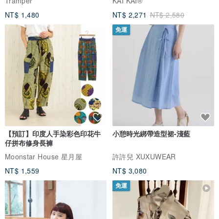
Tramper
KAI KAI®
NT$ 1,480
NT$ 2,271
NT$ 2,580
免運
【預訂】印度人手染彩色印花牛
小憩時光綁帶造型裙-淺藍
仔拼布修身長褲
Moonstar House 星月屋
許許兒 XUXUWEAR
NT$ 1,559
NT$ 3,080
免運