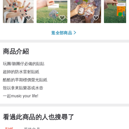
逛全部商品
商品介紹
玩團/聽團仔必備的貼貼
超帥的防水雷射貼紙
酷酷的早期標價螢光貼紙
殼以拿來貼樂器或水壺
一起music your life!
看過此商品的人也搜尋了
貼紙
風格文具