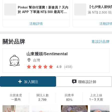
【七夕情人節快閃】8
Pinkoi 幫你付運費！新會員 7 天內
用 APP 購買任一
於 APP 下單滿 NT$ 500 最高可折
滿 NT$ 2,500 現
00 現折 NT$100
運費 NT$ 100
活動詳情
活動詳
關於品牌
逛設計品牌
山東饅頭/Sentimental
台灣
4.9
(458)
領優惠券
聯絡設計師
加入關注
出貨速度
關注人數
回應率
上次上線
一週內
1～3 天前
2,799
83%