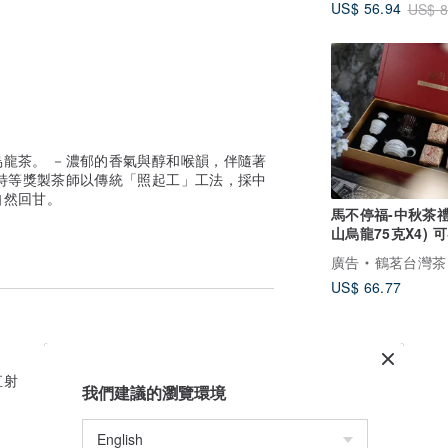
US$ 56.94
US$ 8
龍茶。 －濃郁的香氣與醇和喉韻，伴隨著
特等獎製茶師以傳統「照起工」工法，採中
自然回甘。
馬不停福-中秋茶禮-
山烏龍75克X4) 
化雕刻
廣告
鶴茗台灣茶｜台灣茶
US$ 66.77
直射
我們建議的瀏覽環境