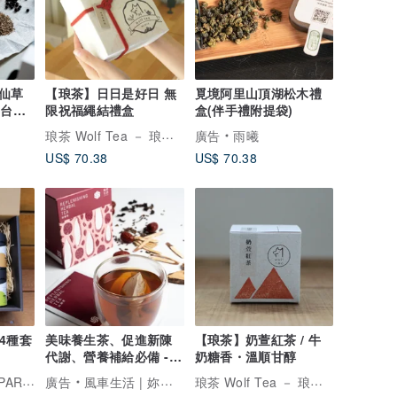
仙草
【琅茶】日日是好日 無
覓境阿里山頂湖松木禮
 台灣
限祝福繩結禮盒
盒(伴手禮附提袋)
琅茶 Wolf Tea － 琅琅上口的好茶
廣告
雨曦
US$ 70.38
US$ 70.38
茶4種套
美味養生茶、促進新陳
【琅茶】奶萱紅茶 / 牛
代謝、營養補給必備 -
奶糖香・溫順甘醇
滋補茶(紅棗飲)
CHABAKKA TEA PARKS 恰巴卡茶園
琅茶 Wolf Tea － 琅琅上口的好茶
廣告
風車生活 | 妳的健康調理專家