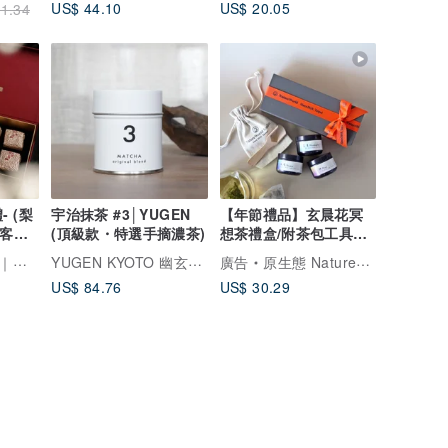
US$ 44.10
US$ 20.05
1.34
 (梨
宇治抹茶 #3│YUGEN
【年節禮品】玄晨花冥
可客製
(頂級款・特選手摘濃茶)
想茶禮盒/附茶包工具組
禮品推薦
YUGEN KYOTO 幽玄京都
品牌
廣告
原生態 NatureWorld
US$ 84.76
US$ 30.29