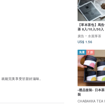
【草本茶包】馬告
茶 8入/10入/30入
原生種馬告
廣告
水屋厚茶
US$ 1.56
免運
7 折
，就能完美享受甘甜好滋味。
-禮品套裝- 日本
裝