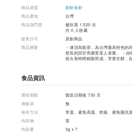
商品材質
新鮮食材
商品產地
台灣
商品熱門度
被欣賞 1,520 次
共 0 人收藏
販售許可
原創商品
商品摘要
－凍頂烏龍茶，為台灣最具特色的烏
悠長的回甘而廣受茶人喜愛。 －由
焙火長時間精製而成，芳香甘醇，
食品資訊
賞味期限
製造日期後 730 天
過敏原
無
保存方法
常溫、避免高溫、乾燥、避免陽光
內容物
茶
內容量
3g x 7