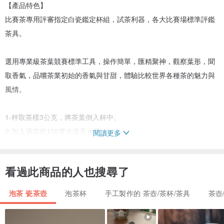
【產品特色】
比賽茶專用評審指定白瓷鑑定杯組，試茶利器，各大比賽場標準評鑑
茶具。
選用專業級茶葉競賽標準工具，操作簡單，匯精聚神，觀察葉形，聞
取香氣，品嚐茶業初始的香氣與甘甜，體驗比較世界各種茶的魅力與
風情。
1-秤取茶樣3公克，將茶葉倒入杯中。
2-加入適當的100度水溫及水量。
閱讀更多
3-蓋上杯蓋靜置5-6分鐘。
4-開湯-將蓋杯組倒置於碗邊緣上，直到茶湯瀝乾為止。
看過此商品的人也搜尋了
5-審外觀-觀察托盤中茶葉，外形、條索、色澤、均勻度等。
6-觀水色-觀察碗裡茶湯色澤，色澤、明亮度、透澈度及純淨度等。
泡茶 瓷茶壺
泡茶杯
手工製作的 茶壺/茶杯/茶具
茶壺
7-評滋味-待茶湯降溫後，飲茶評鑑茶的香氣與甜度。
8-聞香氣-拿起鑑定杯或杯蓋，可聞茶葉泡開後的香氣。