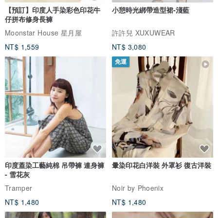
【預訂】印度人手染彩色印花牛
小憩時光綁帶造型裙-淺藍
仔拼布修身長褲
Moonstar House 星月屋
許許兒 XUXUWEAR
NT$ 1,559
NT$ 3,080
免運
印度蓋染工藝純棉 吊帶褲 連身褲
暈染印花白洋裝 外罩衫 復古洋裝
- 雪花灰
Tramper
Noir by Phoenix
NT$ 1,480
NT$ 1,480