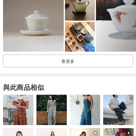
9-觀葉底-取出幾片泡開的茶葉，可清楚觀察葉片，色澤、質地、老
嫩、開展度、均一性等。
【產品介紹】
鑑定杯｜3齒4孔
尺寸:口徑7.3公分、高度9公分(不含蓋6.5公分)
容量:150CC
看更多
茶碗
尺寸:口徑9.5公分、高度5公分
容量:200CC
與此商品相似
材質:白瓷
組件:鑑定杯+茶碗