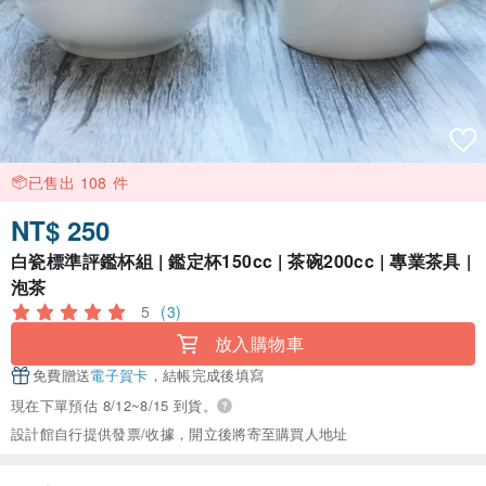
已售出 108 件
NT$ 250
白瓷標準評鑑杯組 | 鑑定杯150cc | 茶碗200cc | 專業茶具 |
泡茶
5
(3)
放入購物車
免費贈送
電子賀卡
，結帳完成後填寫
現在下單預估 8/12~8/15 到貨。
設計館自行提供發票/收據，開立後將寄至購買人地址