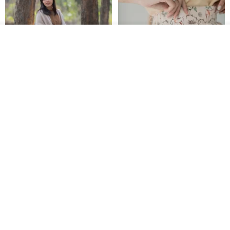
放入購物車
加入收藏
了解品牌
印度蓋染工藝純棉 長褲 －晚霞紅
【波麗印花】皇家鹿苑 澎澎熱氣
球 前短後長 鬆緊帶 長裙
Tramper
Mr. Greenwood
NT$ 1,080
NT$ 2,620