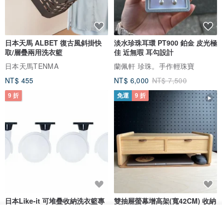
日本天馬 ALBET 復古風斜掛快
淡水珍珠耳環 PT900 鉑金 皮光極
取/層疊兩用洗衣籃
佳 近無瑕 耳勾設計
日本天馬TENMA
蘭佩軒 珍珠。手作輕珠寶
NT$ 455
NT$ 6,000
NT$ 7,500
9 折
免運
9 折
日本Like-it 可堆疊收納洗衣籃專
雙抽屜螢幕增高架(寬42CM) 收納
用 -滑滑便利輪 (專用輪)
書桌展示架 手工 客製化雷射雕刻
放入購物車