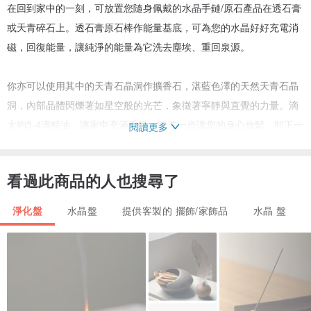
在回到家中的一刻，可放置您隨身佩戴的水晶手鏈/原石產品在透石膏
或天青碎石上。透石膏原石棒作能量基底，可為您的水晶好好充電消
磁，回復能量，讓純淨的能量為它洗去塵埃、重回泉源。
你亦可以使用其中的天青石晶洞作擴香石，湛藍色澤的天然天青石晶
洞，內部晶體閃爍著如星空般的光芒，象徵著寧靜與直覺的力量。滴
大約3-4滴精油，讓家中充滿香氣，能進一步讓您的身心放鬆，卸下一
閱讀更多
天的疲憊。精油建議，柑橘調如佛手柑，或木質調的雪松香氣，木質
與柑橘的清香，隨著香氛徐徐擴散，讓呼吸與心情在這一刻，能洗淨
看過此商品的人也搜尋了
工作一整天的疲憊與浮躁。也推介乳香精油，配合水晶的能量，增加
空間的寧靜與神聖感。
淨化盤
水晶盤
提供客製的 擺飾/家飾品
水晶 盤
建議： 滴入精油時，建議避開水晶的拋光面，滴在天然的岩石孔隙或
原石簇中，擴香效果會更持久喔～