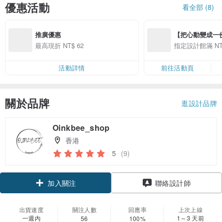
優惠活動
看全部 (8)
推廣優惠
【把心動變成一份禮物
精選品牌全館滿 NT
最高現折 NT$ 62
指定設計館滿 NT$
活動詳情
前往活動頁
關於品牌
逛設計品牌
Oinkbee_shop
香港
5
(9)
領優惠券
聯絡設計師
加入關注
出貨速度
關注人數
回應率
上次上線
一週內
1～3 天前
56
100%