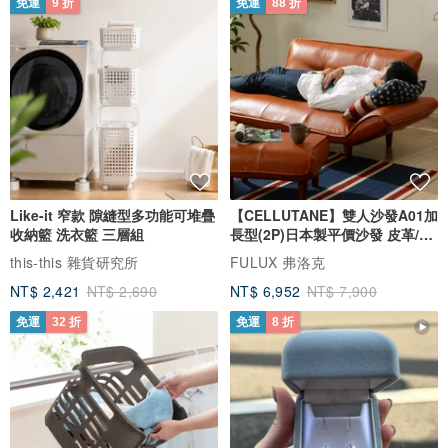
免運
9 折
免運
88 折
Like-it 窄款 隙縫型多功能可堆疊
【CELLUTANE】雙人沙發A01加
收納籃 洗衣籃 三層組
長型(2P)日本製平價沙發 皮革/燈
芯絨
this-this 雜貨研究所
FULUX 弗洛克
NT$ 2,421
NT$ 2,690
NT$ 6,952
NT$ 7,900
免運
32 折
免運
8 折