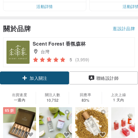
活動詳情
活動詳
關於品牌
逛設計品牌
Scent Forest 香氛森林
台灣
5
(3,959)
加入關注
聯絡設計師
出貨速度
關注人數
回應率
上次上線
一週內
1 天內
10,752
83%
65 折