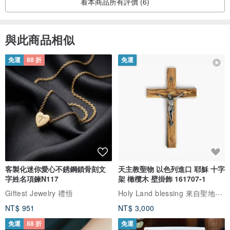
看本商品所有評價 (6)
與此商品相似
免運
88 折
免運
客製化迷你愛心不銹鋼鎖骨刻文
天主教聖物 以色列進口 耶穌 十字
字姓名項鍊N117
架 橄欖木 壁掛飾 161707-1
Holy Land blessing 來自聖地的祝福
Giftest Jewelry 禮悟
NT$ 951
NT$ 3,000
免運
88 折
免運