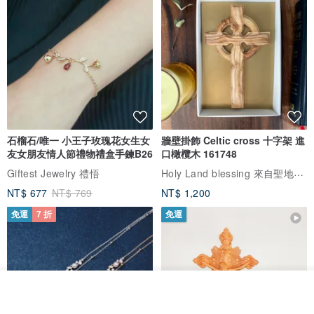
石榴石/唯一 小王子玫瑰花女生女
牆壁掛飾 Celtic cross 十字架 進
友女朋友情人節禮物禮盒手鍊B26
口橄欖木 161748
Holy Land blessing 來自聖地的祝福
Giftest Jewelry 禮悟
NT$ 677
NT$ 769
NT$ 1,200
免運
7 折
免運
放入購物車
加入收藏
了解品牌