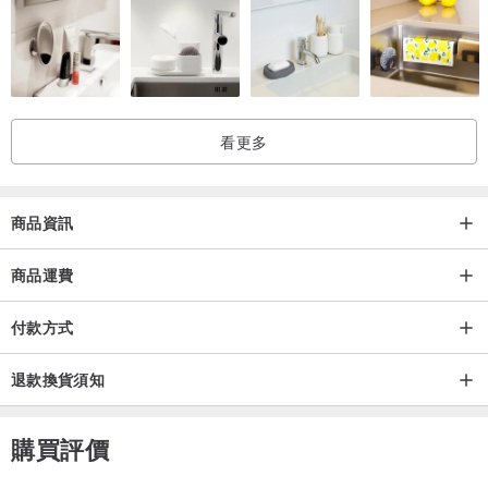
・線材不易脫線。
・縫線前後兩面皆呈現精緻的收邊。
・能隨心掌握施力，針對受力點進行穩固的縫製。
看更多
以上便是其諸多優點。
皮革是一種能陪伴您長長久久的耐用材質，我們也致力於讓作品儘可
商品資訊
能地堅固耐用。
商品運費
請細細品味這份柔軟的手工縫製質感。
付款方式
────────────────────
退款換貨須知
材質：
購買評價
牛革 (米粉色)