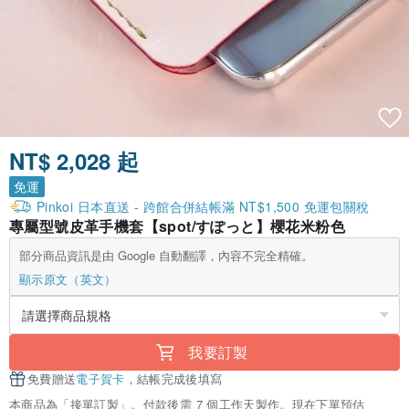
NT$ 2,028 起
免運
Pinkoi 日本直送 - 跨館合併結帳滿 NT$1,500 免運包關稅
專屬型號皮革手機套【spot/すぽっと】櫻花米粉色
部分商品資訊是由 Google 自動翻譯，內容不完全精確。
顯示原文（英文）
我要訂製
免費贈送
電子賀卡
，結帳完成後填寫
本商品為「接單訂製」。付款後需 7 個工作天製作。現在下單預估