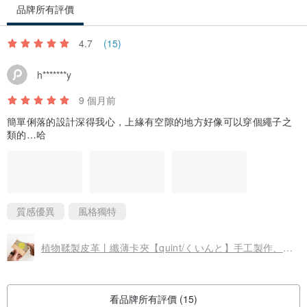
品牌所有評價
■ 相容型號一覽
4.7
(15)
・各款 iPhone
h*******y
・各款 Android 手機 (Galaxy, Google Pixel, Xperia, Xiaomi, Oppo,
Vivo, OnePlus, Huawei, Motorola, AQUOS 等)
9 個月前
適用於所有智慧型手機。
簡單俐落的設計深得我心，上緣有空隙的地方好像可以穿個繩子之
類的…哈
・若您的手機已裝有光滑、服貼的手機殼，亦可容納。
請於「備註欄」提供您手機含殼的尺寸 [長、寬、厚]。
(矽膠或橡膠材質的手機殼，請先與我們聯繫。)
質感優異
風格獨特
・手機殼的形狀與圓角將因應手機型號而略有差異，此為貼合手機而
植物鞣製皮革丨纖薄卡夾【quint/くいんと】手工製作、手縫
設計。
看品牌所有評價 (15)
■ 加購選項