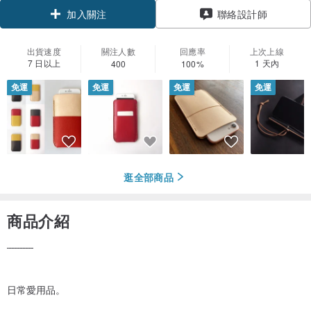
聯絡設計師
加入關注
出貨速度
關注人數
回應率
上次上線
7 日以上
1 天內
400
100%
免運
免運
免運
免運
逛全部商品
商品介紹
̄ ̄ ̄ ̄ ̄ ̄ ̄ ̄ ̄ ̄ ̄
日常愛用品。