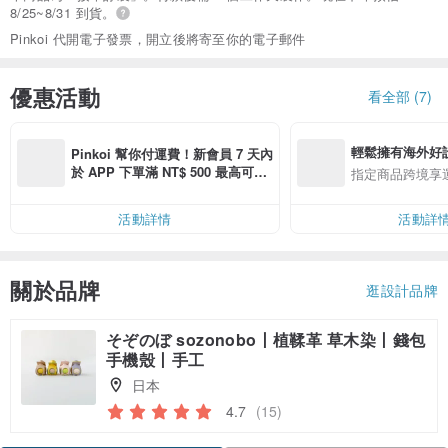
8/25~8/31 到貨。
Pinkoi 代開電子發票，開立後將寄至你的電子郵件
優惠活動
看全部 (7)
輕鬆擁有海外好
Pinkoi 幫你付運費！新會員 7 天內
於 APP 下單滿 NT$ 500 最高可折
指定商品跨境享
運費 NT$ 100
活動詳情
活動詳
關於品牌
逛設計品牌
そぞのぼ sozonobo丨植鞣革 草木染丨錢包
手機殼丨手工
日本
4.7
(15)
領優惠券