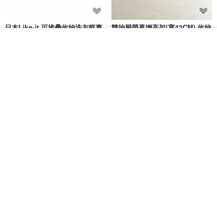
日本Like-it 可堆疊收納洗衣籃專
雙抽屜螢幕增高架(寬42CM) 收納
用 -滑滑便利輪 (專用輪)
書桌展示架 手工 客製化雷射雕刻
我要訂製
this-this 雜貨研究所
Pinocchio’s cabin
加入收藏
了解品牌
NT$ 234
NT$ 260
NT$ 3,026
NT$ 3,362
免運
68 折
日本squ+ SUN&WASSER可層疊
工業風_植物雙層展示層架/塊根/
置物洗衣籃-2入-多色可選
多肉植物/鐵網**歡迎客製**
日本squ+
銳龍工藝設計