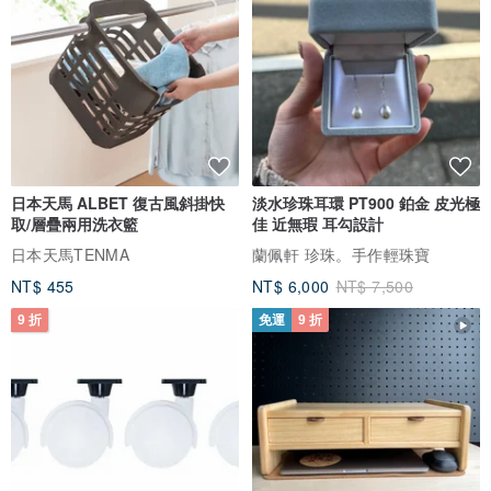
・作品將於收到您的訂單後手工製作。
預計出貨時間約為 7 個工作天 (不含週末及國定假日)。若訂單量踴
躍，可能需要 2-4 週。
我們將盡心製作每一個作品。
日本天馬 ALBET 復古風斜掛快
淡水珍珠耳環 PT900 鉑金 皮光極
取/層疊兩用洗衣籃
佳 近無瑕 耳勾設計
■ 關於 sozonobo 作品與皮革保養
日本天馬TENMA
蘭佩軒 珍珠。手作輕珠寶
en.pinkoi.com/store/sozonobo?tab=st...
NT$ 455
NT$ 6,000
NT$ 7,500
9 折
免運
9 折
皮革，皮革製品，手縫，手工製作，日本，工匠，皮革匠人，皮革工
藝，皮革小物，禮物，贈禮，生日，週年紀念，聖誕節，新年，情人
節，白色情人節，新生活，簡約，極簡，自然，輕巧，無金屬配件，
可刻字，手機殼，手機套，直接收納，皮革套，粉色，柔和色調，花
朵，春季，櫻花