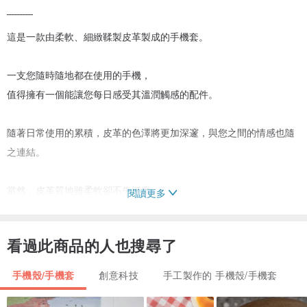
̄ ̄ ̄ ̄ ̄ ̄ ̄ ̄ ̄ ̄ ̄
這是一款由柔軟、細緻鞣製皮革製成的手機套。
一支您隨時隨地都在使用的手機，
值得擁有一個能讓您每日感受其溫潤觸感的配件。
隨著日常使用的累積，皮革的色澤將更加深邃，與您之間的情感也隨
之連結。
當然，皮革質地雖柔軟卻不失挺度，
閱讀更多
能溫柔而妥善地保護您的手機。
看過此商品的人也搜尋了
̄ ̄ ̄ ̄ ̄ ̄ ̄ ̄ ̄ ̄ ̄ ̄ ̄ ̄ ̄ ̄ ̄ ̄ ̄ ̄ ̄ ̄ ̄ ̄ ̄ ̄ ̄
手機殼/手機套
創意科技
手工製作的 手機殼/手機套
希望忠實呈現手機本身的美好設計。
偏好輕薄的配件。