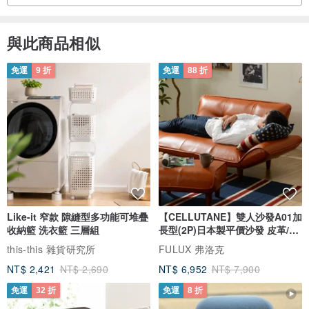
・單字母壓印 (英文字母)
en.pinkoi.com/product/MYx28i3S
與此商品相似
・手掛繩加工
免運
9 折
免運
88 折
en.pinkoi.com/product/2hNDiqMy
・頸掛繩加工
en.pinkoi.com/product/EgwRRuNy
・肩掛繩加工 (智慧手機肩帶)
en.pinkoi.com/product/M3MQMzZ4
■ 訂購注意事項 ■
Like-it 窄款 隙縫型多功能可堆疊
【CELLUTANE】雙人沙發A01加
收納籃 洗衣籃 三層組
長型(2P)日本製平價沙發 皮革/燈
芯絨
this-this 雜貨研究所
FULUX 弗洛克
・訂購時，請於「備註欄」填寫您的手機型號。
NT$ 2,421
NT$ 2,690
NT$ 6,952
NT$ 7,900
・我們提供免費禮品包裝服務。若有此需求，請一併於「備註欄」註
免運
32 折
免運
8 折
明。