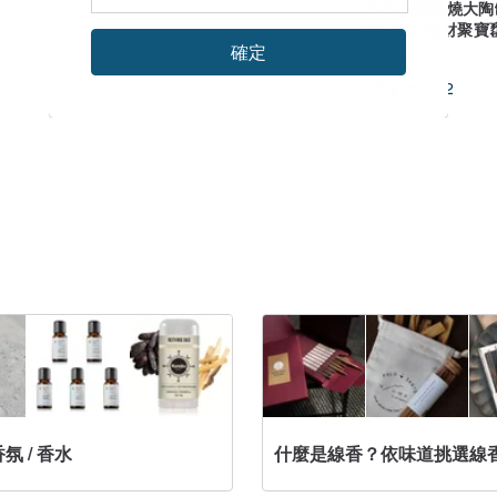
古藍炫彩釉燒大陶
罐 茶倉 招財聚寶
葉罐 置物罐 調味
確定
獨創堂
US$ 261.02
氛 / 香水
什麼是線香？依味道挑選線