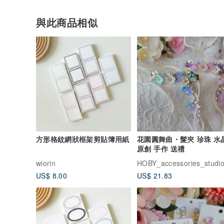
與此商品相似
方形格紋網狀框架剪貼簿用紙
花園圓舞曲・髮夾 珍珠 水晶
原創 手作 送禮
wiorin
US$ 8.00
US$ 21.83