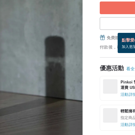
免費贈送電子
點擊愛
付款後，從備貨到
加入慾
優惠活動
看全部
Pinko
運費 US$
活動詳
輕鬆擁
指定商
活動詳