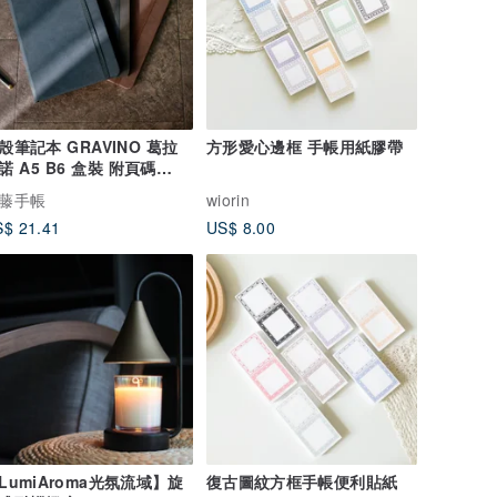
殼筆記本 GRAVINO 葛拉
方形愛心邊框 手帳用紙膠帶
諾 A5 B6 盒裝 附頁碼
mm 方格筆記本
藤手帳
wiorin
$ 21.41
US$ 8.00
LumiAroma光氛流域】旋
復古圖紋方框手帳便利貼紙