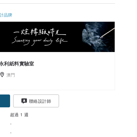
計品牌
永利紙料實驗室
澳門
聯絡設計師
超過 1 週
-
-