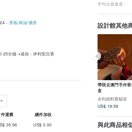
平均出貨速度：
24 -
香氛/精油/擴香
設計館其他
0-25分鐘 ◗成份：伊利安沉香
帶我去澳門手作香
盒
永利紙料實驗室
US$ 19.59
首件運費
續件加收
與此商品相
S$ 35.96
US$ 0.00