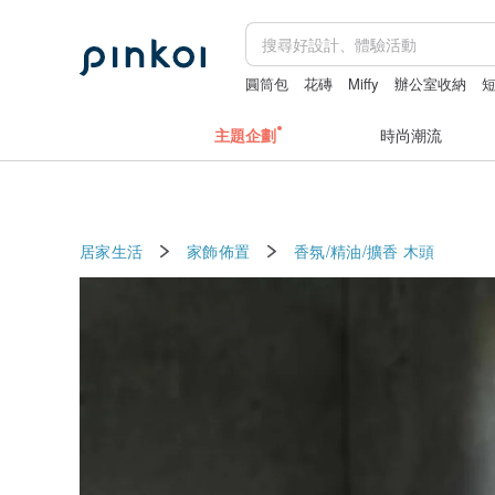
圓筒包
花磚
Miffy
辦公室收納
主題企劃
時尚潮流
居家生活
家飾佈置
香氛/精油/擴香
木頭