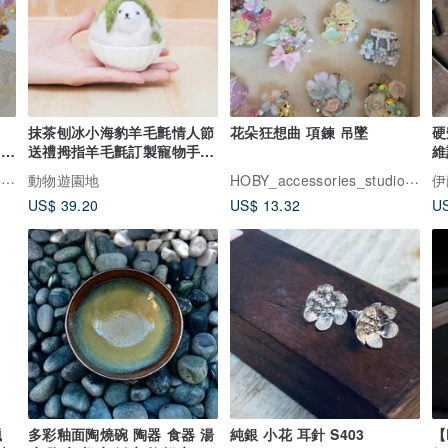
抹茶刨冰小海豹羊毛氈情人節
花朵狂想曲 項鍊 吊墜
硬
 原
送禮拇指羊毛氈訂製寵物手工
維
送禮紀念
5
HOBY_accessories_studio 荷比手作飾品
HOBY_accessories_studio 荷比手作飾品
動物遊園地
伊
US$ 39.20
US$ 13.32
US
臘
多彩釉面陶燒碗 陶器 食器 湯
純銀 小花 耳針 S403
【