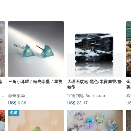
三角小耳環 / 極光水藍 / 單隻
大理石紋皂-黑色/木質麝香/舒
金
敏型
碗
HOBY_accessories_studio 荷比手作飾品
顏奇藥局
宇宙制皂 Astrosoap
獨
US$ 6.69
US$ 23.17
US
免運