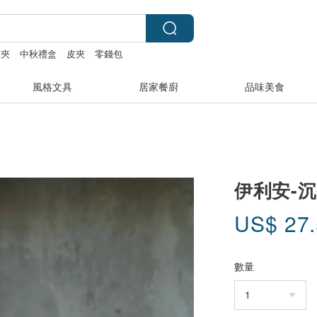
短夾
中秋禮盒
皮夾
零錢包
風格文具
居家餐廚
品味美食
伊利安-
US$
27
數量