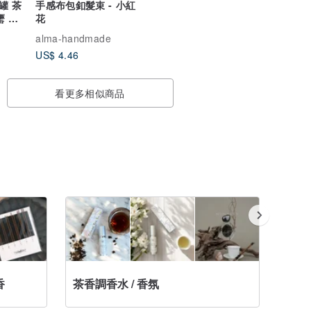
罐 茶
手感布包釦髮束 - 小紅
罋 茶
花
罐
alma-handmade
US$ 4.46
看更多相似商品
Pinko
香
茶香調香水 / 香氛
推薦