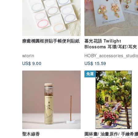
療癒橢圓框拼貼手帳便利貼紙
暮光花語 Twilight
Blossoms 耳環/耳釘/耳夾
創 手作 送禮水晶
wiorin
US$ 9.00
US$ 15.59
免運
聖木線香
園林畫/ 油畫原作/ 手繪希