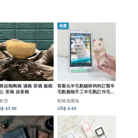
免運
黃紋釉陶碗 湯碗 茶碗 飯碗
客製化羊毛氈貓咪狗狗訂製羊
公 茶碗 抹茶碗
毛氈寵物手工羊毛氈訂作毛孩
送禮紀念
創堂
動物遊園地
$ 43.66
US$ 4.46