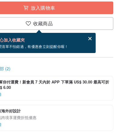
放入購物車
收藏商品
賀卡，結帳完成後填寫
電子賀卡是什麼？
心加入收藏夾
寄出商品為 1 個工作天。（不包含假日）
望清單不怕錯過，有優惠會立刻提醒你喔！
 (2)
i 幫你付運費！新會員 7 天內於 APP 下單滿 US$ 30.00 最高可折
 6.00
情
有海外好設計
品跨境享運費折抵優惠
情