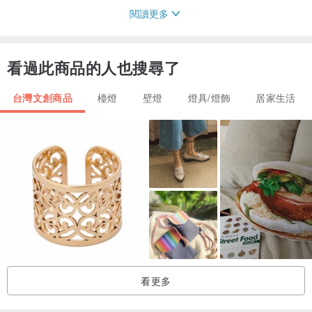
閱讀更多
商品功能 : 夜燈、擺飾。
商品使用方式 : USB連接插座或充電器。
看過此商品的人也搜尋了
( 本產品不含插座與充電器)
台灣文創商品
檯燈
壁燈
燈具/燈飾
居家生活
商品內容物 :
1..USB國際通用線連開關
2.開關線長約143cm
3.電壓 : 5V
4.開關 : USB線上開關
材質:單面貼皮密底板、LED燈條。
尺寸:(W)9.8cm×(L)14.8cm×(D)4.8cm
總重量：570g
看更多