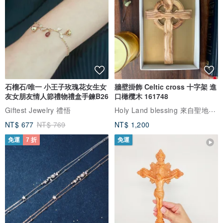
石榴石/唯一 小王子玫瑰花女生女
牆壁掛飾 Celtic cross 十字架 進
友女朋友情人節禮物禮盒手鍊B26
口橄欖木 161748
Holy Land blessing 來自聖地的祝福
Giftest Jewelry 禮悟
NT$ 677
NT$ 769
NT$ 1,200
免運
7 折
免運