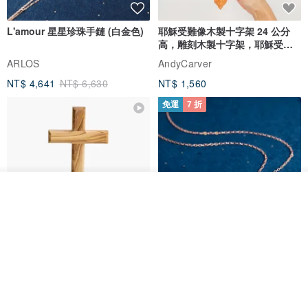
L'amour 星星珍珠手鏈 (白金色)
耶穌受難像木製十字架 24 公分
高，雕刻木製十字架，耶穌受難
像天主教十字架
ARLOS
AndyCarver
NT$ 4,641
NT$ 6,630
NT$ 1,560
免運
7 折
放入購物車
加入收藏
了解品牌
基督教婚禮禮物 桌上擺設 橄欖木
La Joie 藍月亮石閃耀項鏈 (玫瑰
雙層站立十字架 木製底座
金)
161711
Holy Land blessing 來自聖地的祝福
ARLOS
NT$ 899
NT$ 6,536
NT$ 9,336