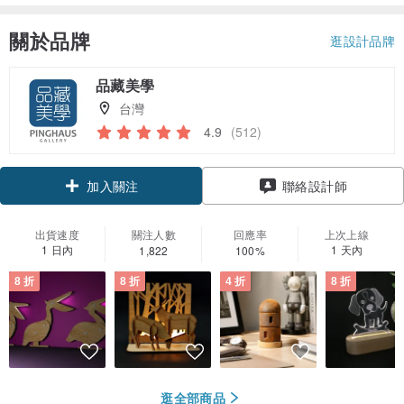
關於品牌
逛設計品牌
品藏美學
台灣
4.9
(512)
領優惠券
聯絡設計師
加入關注
出貨速度
關注人數
回應率
上次上線
1 日內
1 天內
1,822
100%
8 折
8 折
4 折
8 折
逛全部商品