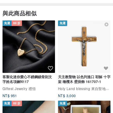
與此商品相似
免運
88 折
免運
客製化迷你愛心不銹鋼鎖骨刻文
天主教聖物 以色列進口 耶穌 十字
字姓名項鍊N117
架 橄欖木 壁掛飾 161707-1
Holy Land blessing 來自聖地的祝福
Giftest Jewelry 禮悟
NT$ 951
NT$ 3,000
免運
88 折
免運