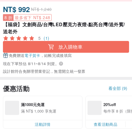
NT$ 992
NT$ 1,240
8 折
最多省下 NT$ 248
【福袋】文創商品/台灣LED壓克力夜燈-點亮台灣/送外賓/
送老外
5
(1)
放入購物車
免費贈送
電子賀卡
，結帳完成後填寫
現在下單預估 8/11~8/14 到貨。
設計館符合免辦理營業登記，無需開立統一發票
優惠活動
看全部 (9)
滿1000元免運
20%off
滿 NT$ 1,000 享免運
每件享 8 折（
活動詳情
查看活動商品