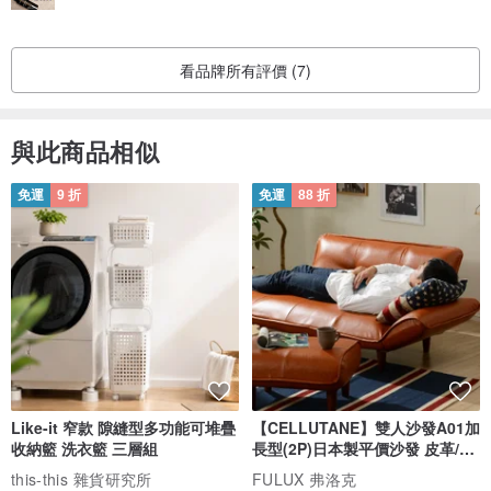
看品牌所有評價 (7)
與此商品相似
免運
9 折
免運
88 折
Like-it 窄款 隙縫型多功能可堆疊
【CELLUTANE】雙人沙發A01加
收納籃 洗衣籃 三層組
長型(2P)日本製平價沙發 皮革/燈
芯絨
this-this 雜貨研究所
FULUX 弗洛克