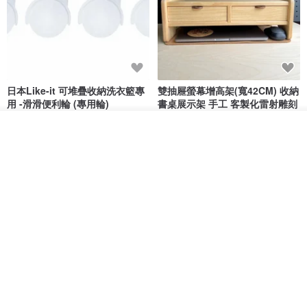
日本Like-it 可堆疊收納洗衣籃專
雙抽屜螢幕增高架(寬42CM) 收納
用 -滑滑便利輪 (專用輪)
書桌展示架 手工 客製化雷射雕刻
this-this 雜貨研究所
Pinocchio’s cabin
我要排隊
NT$ 234
NT$ 260
NT$ 3,026
NT$ 3,362
了解品牌
免運
68 折