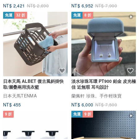
NT$ 2,421
NT$ 2,690
NT$ 6,952
NT$ 7,900
免運
32 折
免運
8 折
日本天馬 ALBET 復古風斜掛快
淡水珍珠耳環 PT900 鉑金 皮光極
取/層疊兩用洗衣籃
佳 近無瑕 耳勾設計
日本天馬TENMA
蘭佩軒 珍珠。手作輕珠寶
NT$ 455
NT$ 6,000
NT$ 7,500
9 折
免運
9 折