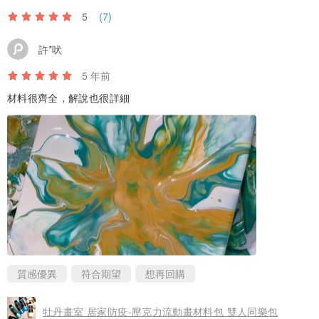
5
(7)
許*吠
5 年前
材料很齊全，解說也很詳細
質感優異
符合期望
想再回購
牡丹畫室 居家防疫-壓克力流動畫材料包 雙人同樂包