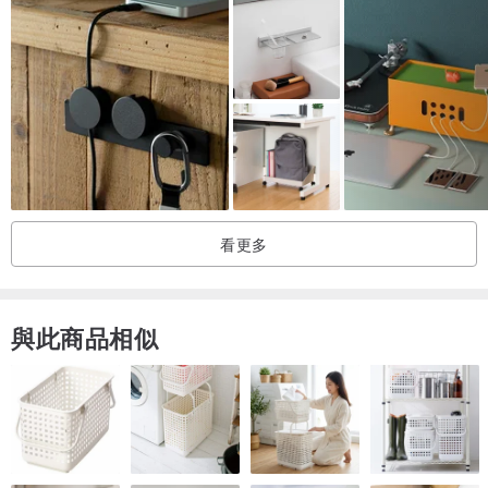
・皆為牡丹畫室工作室之負責人張蕾製作
・商品為手工製作，可接受自然手工痕跡、氣孔等現象再下單
・每件商品的顏色分佈、圖樣皆為獨一無二
・商品色彩因不同螢幕顯色而有所差異，實際色彩以商品實體為主
｜製作與運送｜
・若為定製商品，製作時間約為1~2週，實際時間因商品複雜程度而
異
看更多
・包裝及運送時間約為3~5天，不含例假日
＊有特殊需求可聯絡客製
與此商品相似
＊若收到商品後有瑕疵請於七天內聯絡牡丹畫室並傳送瑕疵處照片