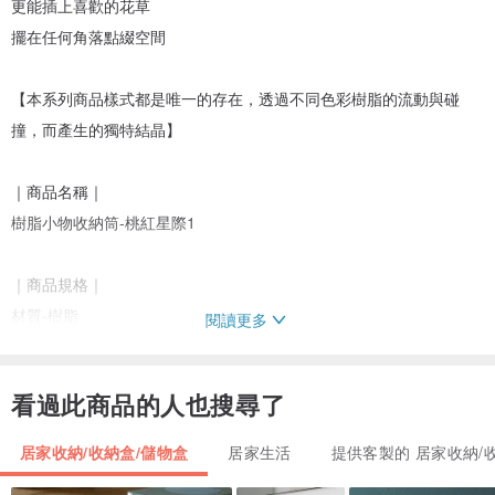
更能插上喜歡的花草
擺在任何角落點綴空間
【本系列商品樣式都是唯一的存在，透過不同色彩樹脂的流動與碰
撞，而產生的獨特結晶】
｜商品名稱｜
樹脂小物收納筒-桃紅星際1
｜商品規格｜
材質-樹脂
閱讀更多
尺寸-直徑8.5cm*高8.5cm
產地-台灣
看過此商品的人也搜尋了
製造方式-手工製作
居家收納/收納盒/儲物盒
居家生活
提供客製的 居家收納/
｜商品須知｜