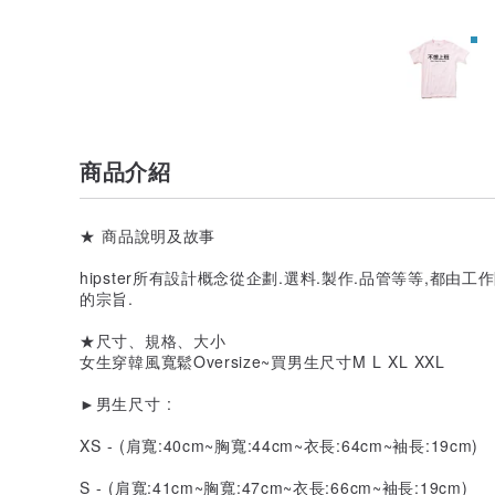
商品介紹
★ 商品說明及故事
hipster所有設計概念從企劃.選料.製作.品管等等,都
的宗旨.
★尺寸、規格、大小
女生穿韓風寬鬆Oversize~買男生尺寸M L XL XXL
►男生尺寸 :
XS - (肩寬:40cm~胸寬:44cm~衣長:64cm~袖長:19cm)
S - (肩寬:41cm~胸寬:47cm~衣長:66cm~袖長:19cm)