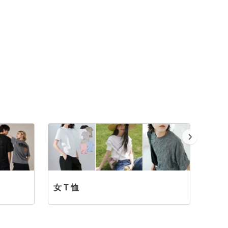
女 T 恤
秋冬男生