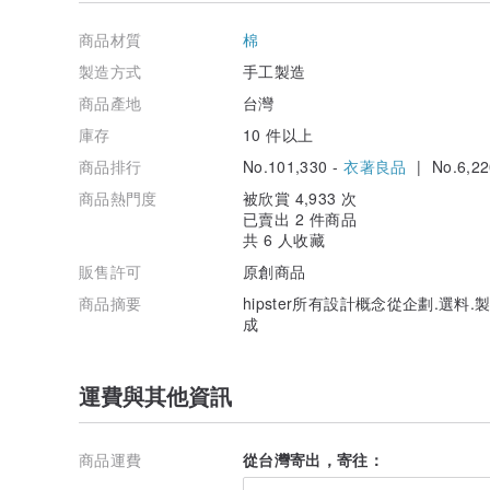
T恤採用進口 100% 純美國棉T，預縮處理面料
商品材質
棉
產地:Made in USA / Made in Bangladesh/ Made in La
製造方式
手工製造
★使用及保養方式
商品產地
台灣
建議手洗洗滌時最高水溫攝氏三十度 不可漂白
庫存
10 件以上
商品排行
No.101,330 -
衣著良品
| No.6,22
清熨燙溫度為110-120度左右 宜吊掛晾乾
商品熱門度
被欣賞 4,933 次
★設計師及品牌簡介
已賣出 2 件商品
共 6 人收藏
hipster team~ "a little bit of everything"
產地/製造方式
販售許可
原創商品
Taiwan Design
商品摘要
hipster所有設計概念從企劃.選
成
運費與其他資訊
商品運費
從台灣寄出，寄往：