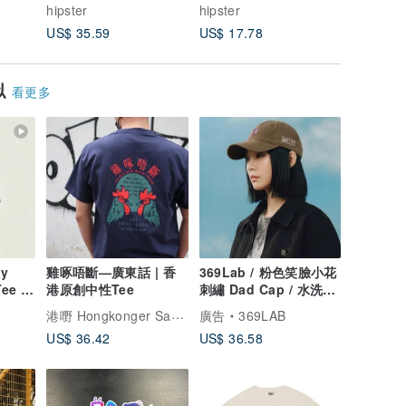
出貨惦惦貓咪禮
貨日本聖誕托特包
Tokyo
hipster
hipster
hipster
US$ 35.59
US$ 17.78
US$ 22.
似
看更多
by
雞啄唔斷—廣東話 | 香
369Lab / 粉色笑臉小花
ee /
港原創中性Tee
刺繡 Dad Cap / 水洗軟
 短袖
頂復古棒球帽
港嘢 Hongkonger Say Something
廣告
369LAB
US$ 36.42
US$ 36.58