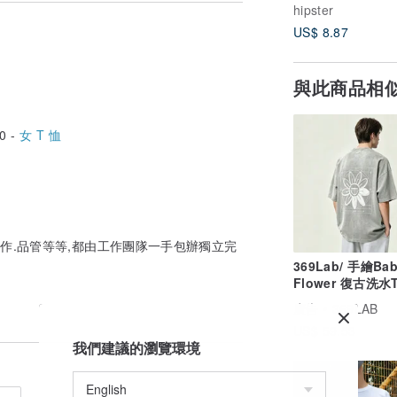
提袋 日本 禮物
hipster
US$ 8.87
tin American
與此商品相
0 -
女 T 恤
料.製作.品管等等,都由工作團隊一手包辦獨立完
369Lab/ 手繪Ba
Flower 復古洗水T
Clean Fit 寬鬆/
廣告
369LAB
US$ 59.53
我們建議的瀏覽環境