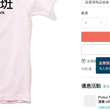
數量
免費贈送電子
點擊愛
付款後，從備貨到
加入慾
優惠活動
看全部
Pinko
運費 US$
活動詳