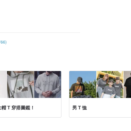
66)
帽 T 穿搭圖鑑！
男 T 恤