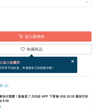
放入購物車
收藏商品
賀卡，結帳完成後填寫
電子賀卡是什麼？
心加入收藏夾
寄出商品為 2 個工作天。（不包含假日）
望清單不怕錯過，有優惠會立刻提醒你喔！
 (2)
i 幫你付運費！新會員 7 天內於 APP 下單滿 US$ 30.00 最高可折
 6.00
情