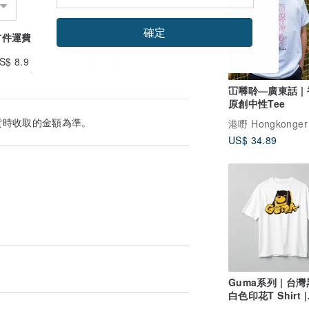
確定
首件運費
續件加收
S$ 8.91
US$ 4.95
冚𠾴唥—廣東話 |
原創中性Tee
貨時收取的金額為準。
US$ 34.89
Guma系列 | 台灣
白色印花T Shirt |
OVER SIZE