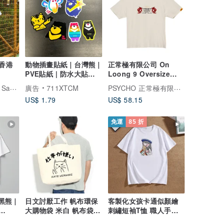
 香港
動物插畫貼紙 | 台灣熊 |
正常極有限公司 On
PVE貼紙 | 防水大貼紙 |
Loong 9 Oversize
老虎 | 蝴蝶熊
TEE
港嘢 Hongkonger Say Something
PSYCHO 正常極有限公司
廣告
711XTCM
US$ 1.79
US$ 58.15
免運
85 折
黑熊 |
日文討厭工作 帆布環保
客製化女孩卡通似顏繪
大購物袋 米白 帆布袋快
刺繡短袖T恤 職人手工
速出貨貓咪托特包
推繡・頂級純棉親膚