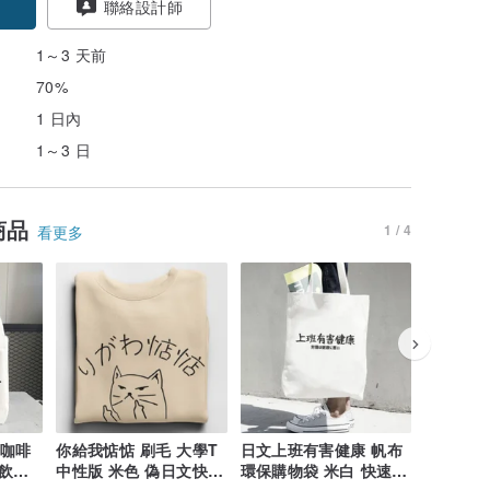
聯絡設計師
1～3 天前
70%
1 日內
1～3 日
商品
1 / 4
看更多
 咖啡
你給我惦惦 刷毛 大學T
日文上班有害健康 帆布
左胸 富士
 飲料
中性版 米色 偽日文快速
環保購物袋 米白 快速出
恤 白色 