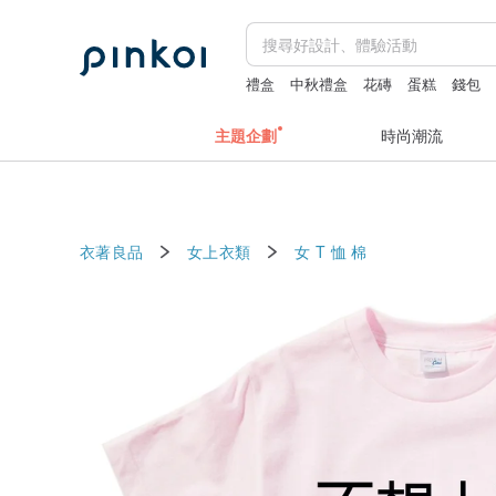
禮盒
中秋禮盒
花磚
蛋糕
錢包
主題企劃
時尚潮流
衣著良品
女上衣類
女 T 恤
棉