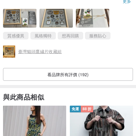
為地球盡一份力外，木屑還可直接倒入盆子裡二次利用，讚讚👍👍
更多
商品上處處看得出賣家的小巧思，選用了有質感的玻璃，不用壓克
力，讓整個商品的質感又更上一層！貓頭鷹繡片的工很細膩，完美
的凸顯了該貓頭鷹的特色！真的大推！❤️
質感優異
風格獨特
想再回購
服務貼心
臺灣貓頭鷹繡片收藏組
看品牌所有評價 (192)
與此商品相似
免運
88 折