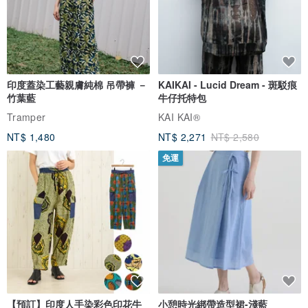
印度蓋染工藝親膚純棉 吊帶褲 －
KAIKAI - Lucid Dream - 斑駁痕
竹葉藍
牛仔托特包
Tramper
KAI KAI®
NT$ 1,480
NT$ 2,271
NT$ 2,580
免運
【預訂】印度人手染彩色印花牛
小憩時光綁帶造型裙-淺藍