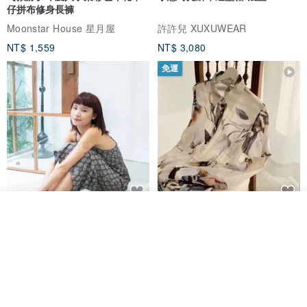
仔拼布修身長褲
Moonstar House 星月屋
許許兒 XUXUWEAR
NT$ 1,559
NT$ 3,080
免運
放入購物車
印度蓋染工藝純棉 吊帶褲 連身褲
暈染印花白洋裝 外罩衫 復古洋裝
加入收藏
了解品牌
- 雪花灰
Tramper
Noir by Phoenix
NT$ 1,480
NT$ 1,480