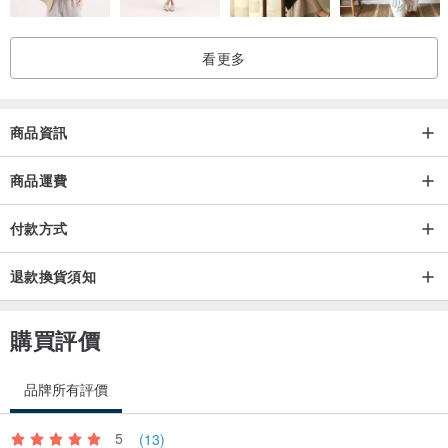
『味道很舒服好聞，都想買一組給自己』
看更多
🎁希望你們被在乎的人想起時，也覺得暖暖的😌
❤️下單請備註香味，沒有備註的會幫您隨機搭配香味唷。出貨時蠟燭
商品資訊
都按照下單時備註的順序從左到右排列❤️
商品運費
#英國梨與小蒼蘭 #藍風鈴 #玫瑰 #鼠尾草與海鹽
付款方式
#香氛 #裝飾 #蠟燭 #聖誕禮物 #生日禮物 #送禮 #送女生禮物 #送禮首
選 #送禮自用兩相宜 #大豆蠟燭
退款換貨須知
#可愛擺設 #香氛小物 #擴香石
購買評價
品牌所有評價
5
(13)