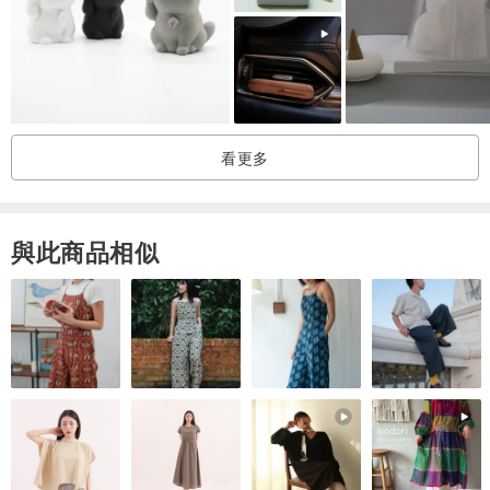
🌿香味選擇🌿
1️⃣英國梨小蒼蘭（高級淡雅花果香）-現貨
2️⃣鼠尾草海鹽（舒壓海洋木質調）-現貨
3️⃣藍風鈴（清新花果少女香）-現貨
4️⃣法國杜松與薰衣草（舒壓木質香調）-現貨
看更多
5️⃣男朋友毛衣（中性古龍水想我） -現貨
6️⃣黑莓與月桂（果香木質調）- 現貨
7️⃣復古玫瑰（氣質誘人玫瑰） - 現貨
與此商品相似
8️⃣午夜茉莉（淡雅茉莉本茉） - 現貨
9️⃣血橙（清新柑橘香）-現貨
【好評率100%的療愈系禮物🎁】
『盒子跟圖片一樣很有質感，香氛蠟燭也都有獨立防撞包裝』
『在房間使用真的能消除臭味，禮盒漂亮又大方』
『打開看到非常開心與感恩』
『有附上紙袋和卡片，直接送朋友超方便』