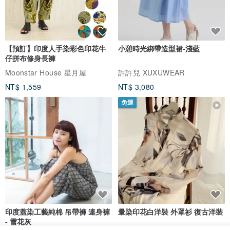
【預訂】印度人手染彩色印花牛
小憩時光綁帶造型裙-淺藍
仔拼布修身長褲
Moonstar House 星月屋
許許兒 XUXUWEAR
NT$ 1,559
NT$ 3,080
免運
印度蓋染工藝純棉 吊帶褲 連身褲
暈染印花白洋裝 外罩衫 復古洋裝
- 雪花灰