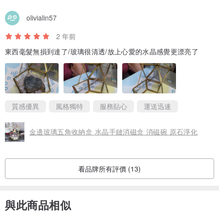
olivialin57
2 年前
東西毫髮無損到達了/玻璃很清透/放上心愛的水晶感覺更漂亮了
質感優異
風格獨特
服務貼心
運送迅速
金邊玻璃五角收納盒 水晶手鏈消磁盒 消磁碗 原石淨化
看品牌所有評價 (13)
與此商品相似