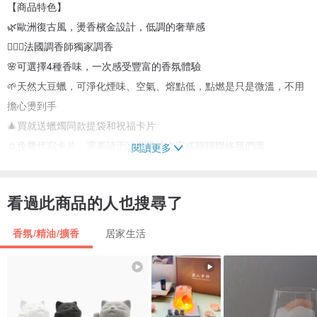
【商品特色】
🌿歐洲復古風，燙香檳金設計，低調的奢華感
🧚🏻‍♀️法國調香師獨家調香
🌸可選擇4種香味，一次感受豐富的香氛體驗
🌱天然大豆蠟，可淨化煙味、空氣、熔點低，點燃是只是微溫，不用
擔心燙到手
🎄買就送蠟燭同款提袋和祝福卡片
☺️免費代寫卡片，需要請于訂單備註文字或聊聊聯絡我們哦
閱讀更多
【商品規格】
看過此商品的人也搜尋了
材質：天然大豆蠟
規格：每個蠟燭5.2
6.3cm(杯蠟直徑
高)
香氛/精油/擴香
居家生活
含量：單個蠟燭約45克，一盒總計包含4個蠟燭（售價為一盒的價
格）
時長：一小杯也燃燒7小時左右，總計約28小時