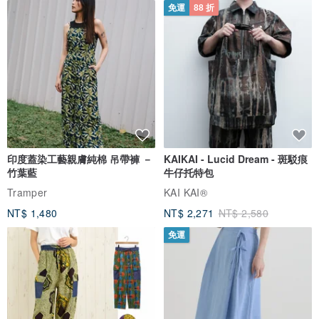
免運
88 折
印度蓋染工藝親膚純棉 吊帶褲 －
KAIKAI - Lucid Dream - 斑駁痕
竹葉藍
牛仔托特包
Tramper
KAI KAI®
NT$ 1,480
NT$ 2,271
NT$ 2,580
免運