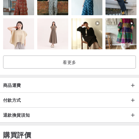
看更多
www.pinkoi.com/product/RDM3mYiM?cat...
商品運費
付款方式
www.pinkoi.com/product/CDgcZgpc?cat...
退款換貨須知
www.pinkoi.com/product/pp85WuJ6?cat...
購買評價