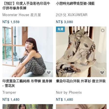
【預訂】印度人手染彩色印花牛
小憩時光綁帶造型裙-淺藍
仔拼布修身長褲
喜歡日出日落 喜歡大海 喜歡所有變了甜的食物
Moonstar House 星月屋
許許兒 XUXUWEAR
NT$ 1,559
NT$ 3,080
喜歡做自己的自己
免運
創作靈感來自大自然 白日夢
還有擁有顏色的音樂和氣味
希望保持最初的心努力做每件事
印度蓋染工藝純棉 吊帶褲 連身褲
暈染印花白洋裝 外罩衫 復古洋裝
- 雪花灰
Tramper
Noir by Phoenix
NT$ 1,480
NT$ 1,480