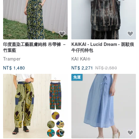
印度蓋染工藝親膚純棉 吊帶褲 －
KAIKAI - Lucid Dream - 斑駁痕
竹葉藍
牛仔托特包
Tramper
KAI KAI®
NT$ 1,480
NT$ 2,271
NT$ 2,580
免運
安 琪
小時候叫Judy現在叫Katrina的雙魚座
愛發白日夢的習慣不曾改變（笑）
喜歡藍 喜歡露營 喜歡溫暖的人