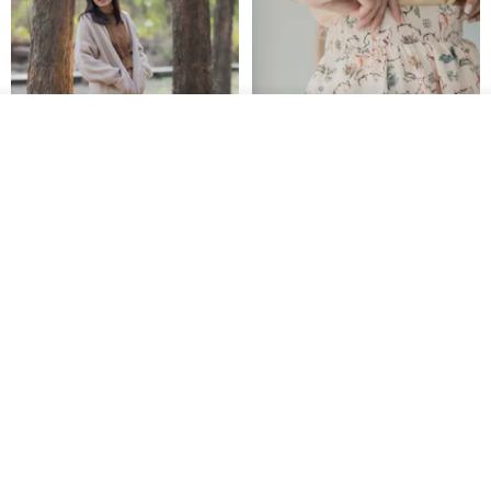
安 盈
我要排隊
常被朋友取笑是古人
了解品牌
喜歡山 喜歡海 喜歡真誠溫暖的人
印度蓋染工藝純棉 長褲 －晚霞紅
【波麗印花】皇家鹿苑 澎澎熱氣
球 前短後長 鬆緊帶 長裙
喜歡日出日落 喜歡爬山 喜歡紀錄生活
Tramper
Mr. Greenwood
NT$ 1,080
NT$ 2,620
喜歡以畫帶出黑色幽默
創作靈感來自大自然 生活
還有創作時候的心情