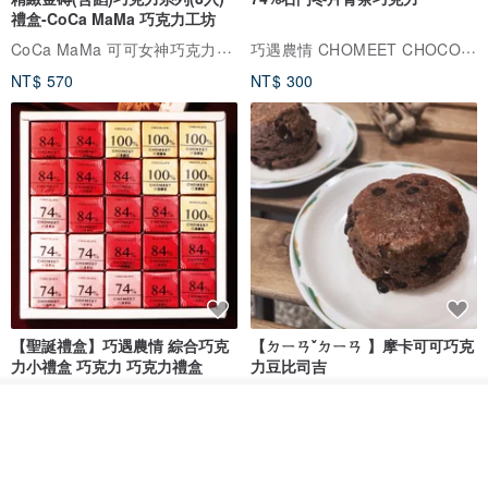
禮盒-CoCa MaMa 巧克力工坊
CoCa MaMa 可可女神巧克力工坊
巧遇農情 CHOMEET CHOCOLATE
NT$ 570
NT$ 300
Waterproof Cow Leather
【聖誕禮盒】巧遇農情 綜合巧克
【ㄉㄧㄢˇㄉㄧㄢ 】摩卡可可巧克
力小禮盒 巧克力 巧克力禮盒
力豆比司吉
巧遇農情 CHOMEET CHOCOLATE
ㄉㄧㄢˇㄉㄧㄢ
放入購物車
NT$ 630
NT$ 360
加入收藏
了解品牌