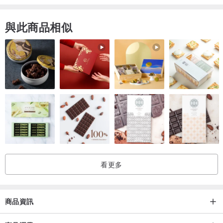
商品資訊
與此商品相似
名稱：Charlotte
顏色：黑色
材質：牛皮
尺寸：寬 12 x 高 10 公分
夾層
- 2 格鈔票夾層
- 7 格卡片夾層（最多可容納 12 張卡片）
- 2 格收據、發票收納夾層
- 1 格內部夾層
看更多
- 1 格拉鍊夾層，內有 2 格硬幣收納格
商品資訊