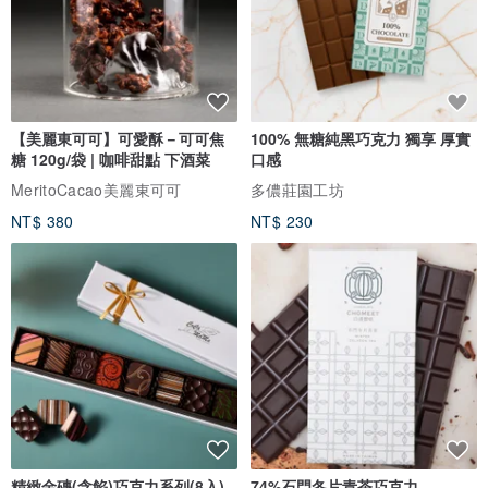
【美麗東可可】可愛酥－可可焦
100% 無糖純黑巧克力 獨享 厚實
糖 120g/袋 | 咖啡甜點 下酒菜
口感
MeritoCacao美麗東可可
多儂莊園工坊
NT$ 380
NT$ 230
精緻金磚(含餡)巧克力系列(8入)
74%石門冬片青茶巧克力