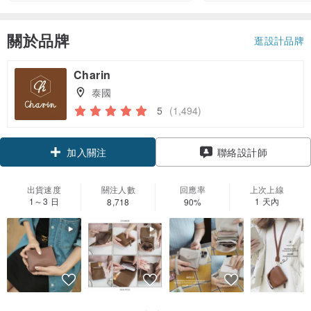
關於品牌
逛設計品牌
Charin
泰國
5
(1,494)
領優惠券
聯絡設計師
加入關注
出貨速度
關注人數
回應率
上次上線
1～3 日
1 天內
8,718
90%