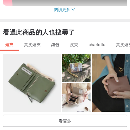
閱讀更多
看過此商品的人也搜尋了
短夾
真皮短夾
錢包
皮夾
charlotte
真皮短
天然牛皮製成短夾錢包，防刮痕、耐用，小巧尺寸攜帶方便，可收納
信用卡、鈔票等，內有拉鍊夾層可裝硬幣，適合於日常使用。
看更多