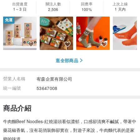
出貨速度
關注人數
回應率
上次上線
1～3 日
1 天內
2,506
100%
免運
逛全部商品
營業人名稱
宥森企業有限公司
統一編號
53647008
商品介紹
牛肉麵Beef Noodles-紅燒湯頭看似濃郁，口感卻清爽不鹹膩，帶著中
藥花椒香氣，沒有花俏裝飾卻實在，對遊子來說，牛肉麵代表的是家
鄉的味道。