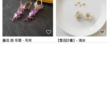
藤花 煌 耳環・耳夾
【繁花計畫】- 清冰
放入購物車
Dip art -nachugo-
紅花 hunghua
加入收藏
了解品牌
NT$ 2,125
NT$ 720
93 折