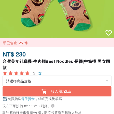
已售出 25 件
NT$ 230
台灣美食針織襪-牛肉麵Beef Noodles 長襪|中筒襪|男女同
款
5
(2)
放入購物車
免費贈送
電子賀卡
，結帳完成後填寫
現在下單預估 8/11~8/13 到貨。
設計館自行提供發票/收據，開立後將寄至購買人地址