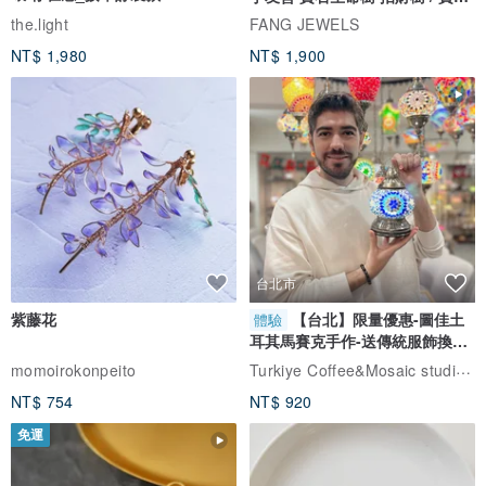
自選
the.light
FANG JEWELS
NT$ 1,980
NT$ 1,900
台北市
紫藤花
【台北】限量優惠-圖佳土
體驗
耳其馬賽克手作-送傳統服飾換裝
體驗
Turkiye Coffee&Mosaic studio土耳其咖啡與馬賽克燈工作坊
momoirokonpeito
NT$ 754
NT$ 920
免運