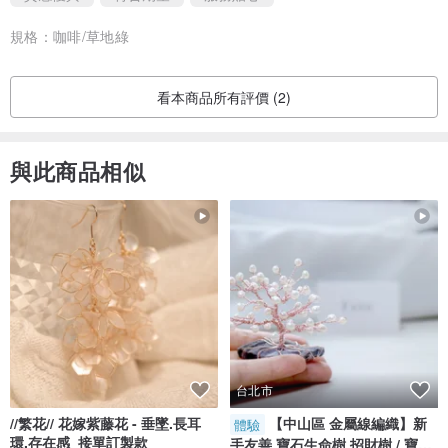
規格：
咖啡/草地綠
看本商品所有評價 (2)
與此商品相似
台北市
//繁花// 花嫁紫藤花 - 垂墜.長耳
【中山區 金屬線編織】新
體驗
環.存在感_接單訂製款
手友善 寶石生命樹 招財樹 / 寶石