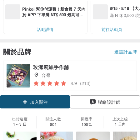
8/15 - 8/18 
Pinkoi 幫你付運費！新會員 7 天內
季】滿 NT$3500
於 APP 下單滿 NT$ 500 最高可折
滿 NT$ 3,500 現
50
運費 NT$ 100
50
活動詳情
前往活動頁
關於品牌
逛設計品牌
玫潔莉絲手作舖
台灣
4.9
(213)
加入關注
聯絡設計師
出貨速度
關注人數
回應率
上次上線
1～3 日
1 天內
804
100%