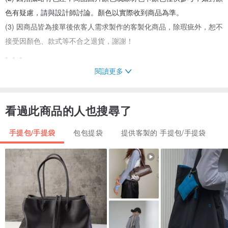
色有疑慮，請與設計師討論。顏色以實際收到商品為準。
(3) 因商品皆為接單後依客人需求製作的客製化商品，除瑕疵外，恕不
接受因顏色、款式等不合之退貨，謝謝！
。。。
閱讀更多
尺寸
底長17公分x寬5公分
看過此商品的人也搜尋了
平舖尺寸: 23公分(寬)X40公分(高)
底到袋口高度: 21公分
手提包/手提袋
包包提袋
提供客製的 手提包/手提袋
提把高度: 18公分
。。。
材質: 100%棉
產地/製造方式
台灣/手作