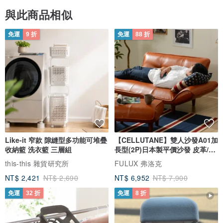
與此商品相似
免運
9 折
免運
88 折
Like-it 窄款 隙縫型多功能可堆疊
【CELLUTANE】雙人沙發A01加
收納籃 洗衣籃 三層組
長型(2P)日本製平價沙發 皮革/燈
芯絨
this-this 雜貨研究所
FULUX 弗洛克
NT$ 2,421
NT$ 2,690
NT$ 6,952
NT$ 7,900
免運
32 折
免運
8 折