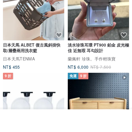
日本天馬 ALBET 復古風斜掛快
淡水珍珠耳環 PT900 鉑金 皮光極
取/層疊兩用洗衣籃
佳 近無瑕 耳勾設計
日本天馬TENMA
蘭佩軒 珍珠。手作輕珠寶
NT$ 455
NT$ 6,000
NT$ 7,500
9 折
免運
9 折
放入購物車
加入收藏
了解品牌