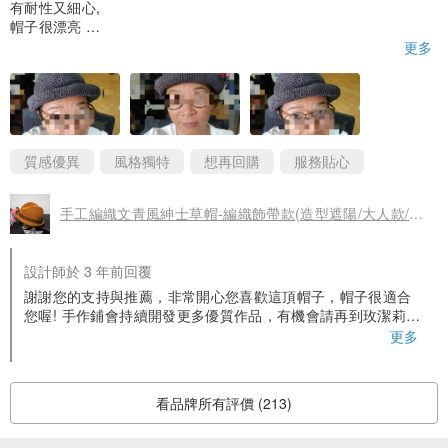
有耐性又細心,
帽子很漂亮
有特別！😘
更多
質感優異
風格獨特
想再回購
服務貼心
手工編織文青風紳士草帽-編織飾帶款(造型遮陽/大人款/男女適用)
設計師於 3 年前回覆
謝謝您的支持與推薦，非常開心您喜歡這頂帽子，帽子很適合
您喔! 手作鋪會持續開發更多優質作品，有機會請再到玫潔莉絲
的設計館逛逛選購喔! 謝謝~
更多
看品牌所有評價 (213)